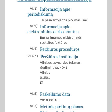
Informacija apie
VI.1)
periodiškumą
Tai pasikartojantis pirkimas: ne
Informacija apie
VI.2)
elektroninius darbo srautus
Bus priimamos elektroninės
sąskaitos faktūros
Peržiūros procedūros
VI.4)
Peržiūros institucija
VI.4.1)
Vilniaus apygardos teismas
Gedimino pr. 40/1
Vilnius
01501
LT
Paskelbimo data
VI.5)
2018-08-10
Metinis pirkimų planas
VI.7)