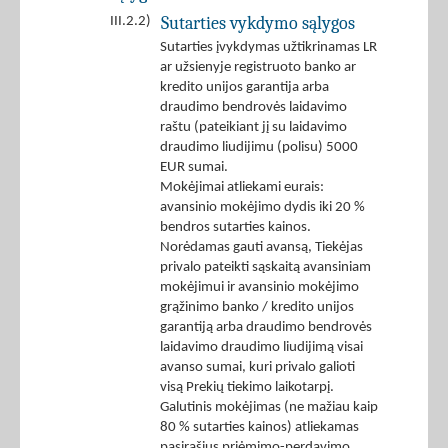
Sutarties vykdymo sąlygos
III.2.2)
Sutarties įvykdymas užtikrinamas LR
ar užsienyje registruoto banko ar
kredito unijos garantija arba
draudimo bendrovės laidavimo
raštu (pateikiant jį su laidavimo
draudimo liudijimu (polisu) 5000
EUR sumai.
Mokėjimai atliekami eurais:
avansinio mokėjimo dydis iki 20 %
bendros sutarties kainos.
Norėdamas gauti avansą, Tiekėjas
privalo pateikti sąskaitą avansiniam
mokėjimui ir avansinio mokėjimo
grąžinimo banko / kredito unijos
garantiją arba draudimo bendrovės
laidavimo draudimo liudijimą visai
avanso sumai, kuri privalo galioti
visą Prekių tiekimo laikotarpį.
Galutinis mokėjimas (ne mažiau kaip
80 % sutarties kainos) atliekamas
pasirašius priėmimo-perdavimo