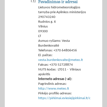
Pavadinimas ir adresai
I.1)
Lietuvos hidrometeorologijos
tarnyba prie Aplinkos ministerijos
290743240
Rudnios g. 6
Vilnius
09300
LT
Asmuo ryšiams: Vesta
Burdenkovaitė
Telefonas: +370 64806456
El. paštas:
vesta.burdenkovaite@meteo.lt
Faksas: +370 52728874
NUTS kodas: LT011 - Vilniaus
apskritis
Interneto adresas (-ai):
Pagrindinis adresas:
http://www.meteo.lt
Pirkėjo profilio adresas:
https://pirkimai.eviesiejipirkimai.lt/ctm/Co