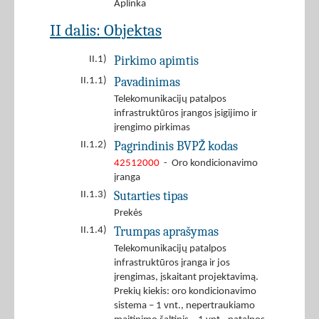
Aplinka
II dalis: Objektas
Pirkimo apimtis
II.1)
Pavadinimas
II.1.1)
Telekomunikacijų patalpos
infrastruktūros įrangos įsigijimo ir
įrengimo pirkimas
Pagrindinis BVPŽ kodas
II.1.2)
42512000
- Oro kondicionavimo
įranga
Sutarties tipas
II.1.3)
Prekės
Trumpas aprašymas
II.1.4)
Telekomunikacijų patalpos
infrastruktūros įranga ir jos
įrengimas, įskaitant projektavimą.
Prekių kiekis: oro kondicionavimo
sistema – 1 vnt., nepertraukiamo