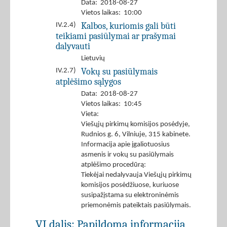
Data: 2018-08-27
Vietos laikas: 10:00
Kalbos, kuriomis gali būti
IV.2.4)
teikiami pasiūlymai ar prašymai
dalyvauti
Lietuvių
Vokų su pasiūlymais
IV.2.7)
atplėšimo sąlygos
Data: 2018-08-27
Vietos laikas: 10:45
Vieta:
Viešųjų pirkimų komisijos posėdyje,
Rudnios g. 6, Vilniuje, 315 kabinete.
Informacija apie įgaliotuosius
asmenis ir vokų su pasiūlymais
atplėšimo procedūrą:
Tiekėjai nedalyvauja Viešųjų pirkimų
komisijos posėdžiuose, kuriuose
susipažįstama su elektroninėmis
priemonėmis pateiktais pasiūlymais.
VI dalis: Papildoma informacija