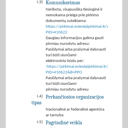
Komunikavimas
I.3)
Neribota, visapusiška tiesioginė ir
nemokama prieiga prie pirkimo
dokumentų suteikiama:
https://pirkimai.eviesiejipirkimai.lt/app/rfq/p
PID=410622
Daugiau informacijos galima gauti
pirmiau nurodytu adresu:
Pasiūlymai arba prašymai dalyvauti
turi būti siunčiami
elektroniniu būdu per:
https://pirkimai.eviesiejipirkimai.lt/app/rfq/r
PID=410622&B=PPO
Pasiūlymai arba prašymai dalyvauti
turi būti siunčiami
pirmiau nurodytu adresu
Perkančiosios organizacijos
I.4)
tipas
Nacionalinė ar federalinė agentūra
ar tarnyba
Pagrindinė veikla
I.5)