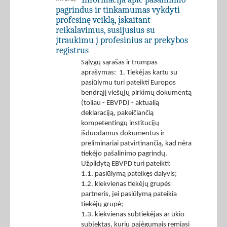
pagrindus ir tinkamumas vykdyti
profesinę veiklą, įskaitant
reikalavimus, susijusius su
įtraukimu į profesinius ar prekybos
registrus
Sąlygų sąrašas ir trumpas
aprašymas: 1. Tiekėjas kartu su
pasiūlymu turi pateikti Europos
bendrąjį viešųjų pirkimų dokumentą
(toliau - EBVPD) - aktualią
deklaraciją, pakeičiančią
kompetentingų institucijų
išduodamus dokumentus ir
preliminariai patvirtinančią, kad nėra
tiekėjo pašalinimo pagrindų.
Užpildytą EBVPD turi pateikti:
1.1. pasiūlymą pateikęs dalyvis;
1.2. kiekvienas tiekėjų grupės
partneris, jei pasiūlymą pateikia
tiekėjų grupė;
1.3. kiekvienas subtiekėjas ar ūkio
subjektas, kurių pajėgumais remiasi