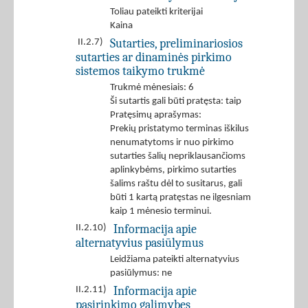
Toliau pateikti kriterijai
Kaina
Sutarties, preliminariosios
II.2.7)
sutarties ar dinaminės pirkimo
sistemos taikymo trukmė
Trukmė mėnesiais: 6
Ši sutartis gali būti pratęsta: taip
Pratęsimų aprašymas:
Prekių pristatymo terminas iškilus
nenumatytoms ir nuo pirkimo
sutarties šalių nepriklausančioms
aplinkybėms, pirkimo sutarties
šalims raštu dėl to susitarus, gali
būti 1 kartą pratęstas ne ilgesniam
kaip 1 mėnesio terminui.
Informacija apie
II.2.10)
alternatyvius pasiūlymus
Leidžiama pateikti alternatyvius
pasiūlymus: ne
Informacija apie
II.2.11)
pasirinkimo galimybes