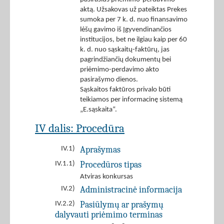
aktą. Užsakovas už pateiktas Prekes
sumoka per 7 k. d. nuo finansavimo
lėšų gavimo iš Įgyvendinančios
institucijos, bet ne ilgiau kaip per 60
k. d. nuo sąskaitų-faktūrų, jas
pagrindžiančių dokumentų bei
priėmimo-perdavimo akto
pasirašymo dienos.
Sąskaitos faktūros privalo būti
teikiamos per informacinę sistemą
„E.sąskaita“.
IV dalis: Procedūra
Aprašymas
IV.1)
Procedūros tipas
IV.1.1)
Atviras konkursas
Administracinė informacija
IV.2)
Pasiūlymų ar prašymų
IV.2.2)
dalyvauti priėmimo terminas