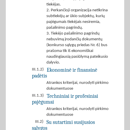
tiekėjas.
2. Perkančioji organizacija netikrina
subtiekėjų ar ūkio subjektų, kurių
pajėgumais tiekėjais nesiremia,
pašalinimo pagrindų.
3. Tiekėjo pašalinimo pagrindų
nebuvimą įrodančių dokumentų
(konkurso sąlygų priedas Nr. 6) bus
prašoma tik iš ekonomiškai
naudingiausią pasiūlymą pateikusio
dalyvio.
Ekonominė ir finansinė
III.1.2)
padėtis
Atrankos kriterijai, nurodyti pirkimo
dokumentuose
Techniniai ir profesiniai
III.1.3)
pajėgumai
Atrankos kriterijai, nurodyti pirkimo
dokumentuose
Su sutartimi susijusios
III.2)
sąlygos