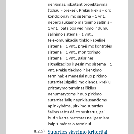
įrengimas, įskaitant projektavimą
(toliau – prekės). Prekių kiekis – oro
kondicionavimo sistema – 1 vnt.,
nepertraukiamo maitinimo šaltinis –
1 vnt., patalpos vėdinimo ir dūmų
šalinimo sistema – 1 vnt.,
telekomunikacijų tinklo kabelinė
sistema – 1 vnt., praėjimo kontrolės
sistema – 1 vnt., monitoringo
sistema – 1 vnt., gaisrinės
signalizacijos ir gesinimo sistema – 1
vnt. Prekių tiekimo ir įrengimo
terminai: 4 mėnesiai nuo pirkimo
sutarties įsigaliojimo dienos. Prekių
pristatymo terminas iškilus
nenumatytoms ir nuo pirkimo
sutarties šalių nepriklausančioms
aplinkybėms, pirkimo sutarties
šalims raštu dėl to susitarus, gali
būti 1 kartą pratęstas ne ilgesniam
kaip 1 mėnesio terminui.
Sutarties skyrimo kriterijai
II.2.5)