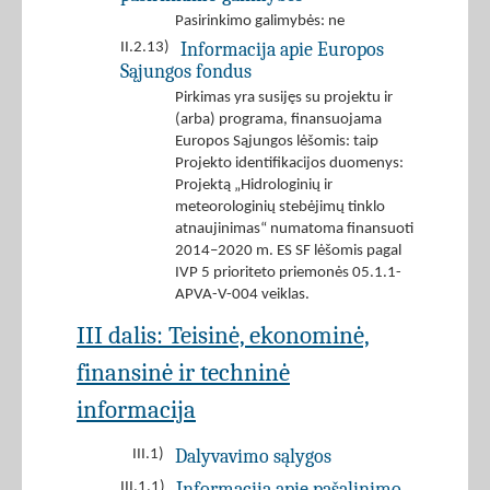
Pasirinkimo galimybės: ne
Informacija apie Europos
II.2.13)
Sąjungos fondus
Pirkimas yra susijęs su projektu ir
(arba) programa, finansuojama
Europos Sąjungos lėšomis: taip
Projekto identifikacijos duomenys:
Projektą „Hidrologinių ir
meteorologinių stebėjimų tinklo
atnaujinimas“ numatoma finansuoti
2014–2020 m. ES SF lėšomis pagal
IVP 5 prioriteto priemonės 05.1.1-
APVA-V-004 veiklas.
III dalis: Teisinė, ekonominė,
finansinė ir techninė
informacija
Dalyvavimo sąlygos
III.1)
Informacija apie pašalinimo
III.1.1)