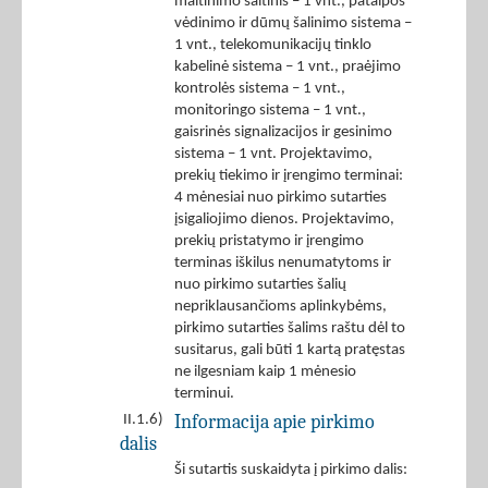
maitinimo šaltinis – 1 vnt., patalpos
vėdinimo ir dūmų šalinimo sistema –
1 vnt., telekomunikacijų tinklo
kabelinė sistema – 1 vnt., praėjimo
kontrolės sistema – 1 vnt.,
monitoringo sistema – 1 vnt.,
gaisrinės signalizacijos ir gesinimo
sistema – 1 vnt. Projektavimo,
prekių tiekimo ir įrengimo terminai:
4 mėnesiai nuo pirkimo sutarties
įsigaliojimo dienos. Projektavimo,
prekių pristatymo ir įrengimo
terminas iškilus nenumatytoms ir
nuo pirkimo sutarties šalių
nepriklausančioms aplinkybėms,
pirkimo sutarties šalims raštu dėl to
susitarus, gali būti 1 kartą pratęstas
ne ilgesniam kaip 1 mėnesio
terminui.
Informacija apie pirkimo
II.1.6)
dalis
Ši sutartis suskaidyta į pirkimo dalis: