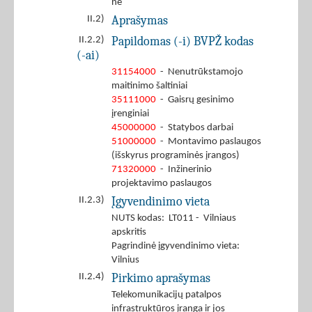
ne
Aprašymas
II.2)
Papildomas (-i) BVPŽ kodas
II.2.2)
(-ai)
31154000
- Nenutrūkstamojo
maitinimo šaltiniai
35111000
- Gaisrų gesinimo
įrenginiai
45000000
- Statybos darbai
51000000
- Montavimo paslaugos
(išskyrus programinės įrangos)
71320000
- Inžinerinio
projektavimo paslaugos
Įgyvendinimo vieta
II.2.3)
NUTS kodas: LT011 - Vilniaus
apskritis
Pagrindinė įgyvendinimo vieta:
Vilnius
Pirkimo aprašymas
II.2.4)
Telekomunikacijų patalpos
infrastruktūros įranga ir jos