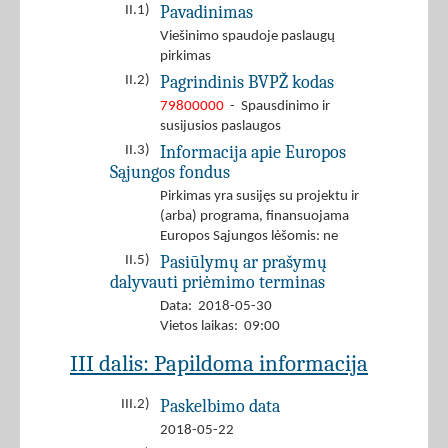
Pavadinimas
II.1)
Viešinimo spaudoje paslaugų
pirkimas
Pagrindinis BVPŽ kodas
II.2)
79800000
- Spausdinimo ir
susijusios paslaugos
Informacija apie Europos
II.3)
Sąjungos fondus
Pirkimas yra susijęs su projektu ir
(arba) programa, finansuojama
Europos Sąjungos lėšomis: ne
Pasiūlymų ar prašymų
II.5)
dalyvauti priėmimo terminas
Data: 2018-05-30
Vietos laikas: 09:00
III dalis: Papildoma informacija
Paskelbimo data
III.2)
2018-05-22