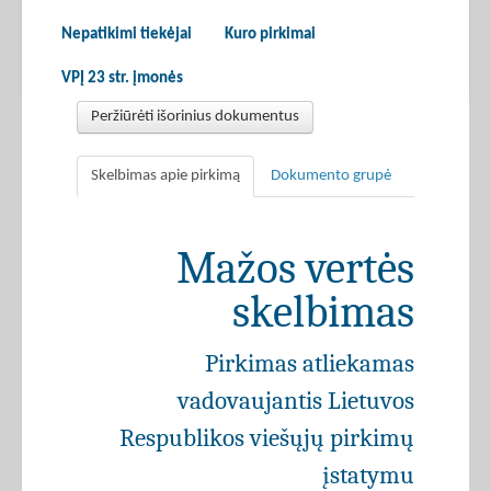
Nepatikimi tiekėjai
Kuro pirkimai
VPĮ 23 str. įmonės
Peržiūrėti išorinius dokumentus
Skelbimas apie pirkimą
Dokumento grupė
Mažos vertės
skelbimas
Pirkimas atliekamas
vadovaujantis Lietuvos
Respublikos viešųjų pirkimų
įstatymu