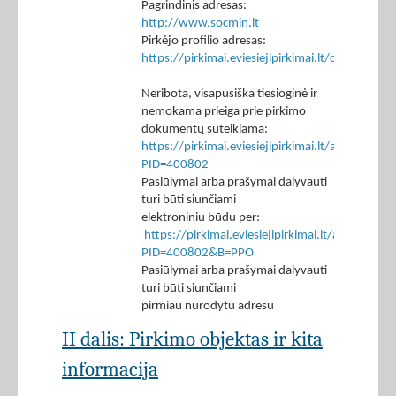
Pagrindinis adresas:
http://www.socmin.lt
Pirkėjo profilio adresas:
https://pirkimai.eviesiejipirkimai.lt/ctm/Co
Neribota, visapusiška tiesioginė ir
nemokama prieiga prie pirkimo
dokumentų suteikiama:
https://pirkimai.eviesiejipirkimai.lt/app/rfq/p
PID=400802
Pasiūlymai arba prašymai dalyvauti
turi būti siunčiami
elektroniniu būdu per:
https://pirkimai.eviesiejipirkimai.lt/app/rfq/r
PID=400802&B=PPO
Pasiūlymai arba prašymai dalyvauti
turi būti siunčiami
pirmiau nurodytu adresu
II dalis: Pirkimo objektas ir kita
informacija