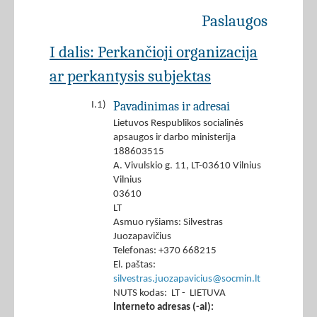
Paslaugos
I dalis: Perkančioji organizacija
ar perkantysis subjektas
Pavadinimas ir adresai
I.1)
Lietuvos Respublikos socialinės
apsaugos ir darbo ministerija
188603515
A. Vivulskio g. 11, LT-03610 Vilnius
Vilnius
03610
LT
Asmuo ryšiams: Silvestras
Juozapavičius
Telefonas: +370 668215
El. paštas:
silvestras.juozapavicius@socmin.lt
NUTS kodas: LT - LIETUVA
Interneto adresas (-ai):