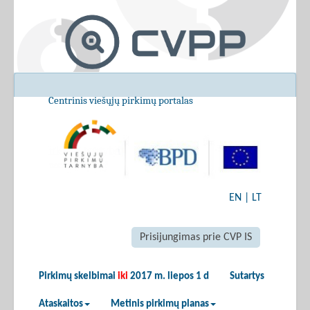
Centrinis viešųjų pirkimų portalas
EN
|
LT
Prisijungimas prie CVP IS
Pirkimų skelbimai
iki
2017 m. liepos 1 d
Sutartys
Ataskaitos
Metinis pirkimų planas