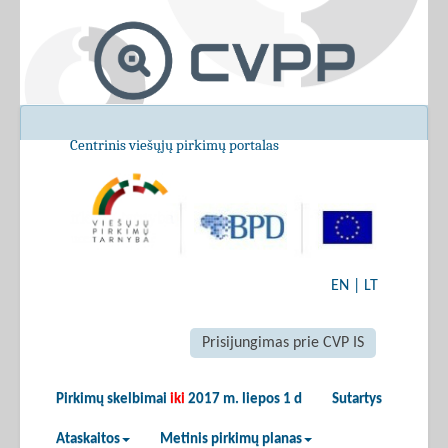
Centrinis viešųjų pirkimų portalas
EN
|
LT
Prisijungimas prie CVP IS
Pirkimų skelbimai
iki
2017 m. liepos 1 d
Sutartys
Ataskaitos
Metinis pirkimų planas