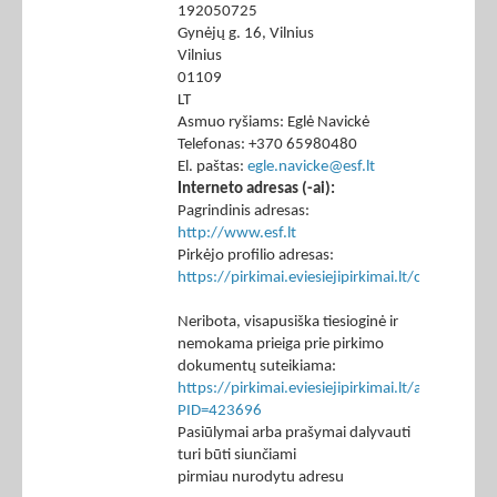
192050725
Gynėjų g. 16, Vilnius
Vilnius
01109
LT
Asmuo ryšiams: Eglė Navickė
Telefonas: +370 65980480
El. paštas:
egle.navicke@esf.lt
Interneto adresas (-ai):
Pagrindinis adresas:
http://www.esf.lt
Pirkėjo profilio adresas:
https://pirkimai.eviesiejipirkimai.lt/ctm/Co
Neribota, visapusiška tiesioginė ir
nemokama prieiga prie pirkimo
dokumentų suteikiama:
https://pirkimai.eviesiejipirkimai.lt/app/rfq/p
PID=423696
Pasiūlymai arba prašymai dalyvauti
turi būti siunčiami
pirmiau nurodytu adresu