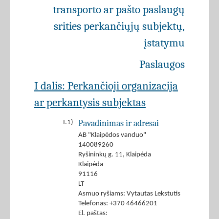
transporto ar pašto paslaugų
srities perkančiųjų subjektų,
įstatymu
Paslaugos
I dalis: Perkančioji organizacija
ar perkantysis subjektas
Pavadinimas ir adresai
I.1)
AB "Klaipėdos vanduo"
140089260
Ryšininkų g. 11, Klaipėda
Klaipėda
91116
LT
Asmuo ryšiams: Vytautas Lekstutis
Telefonas: +370 46466201
El. paštas: