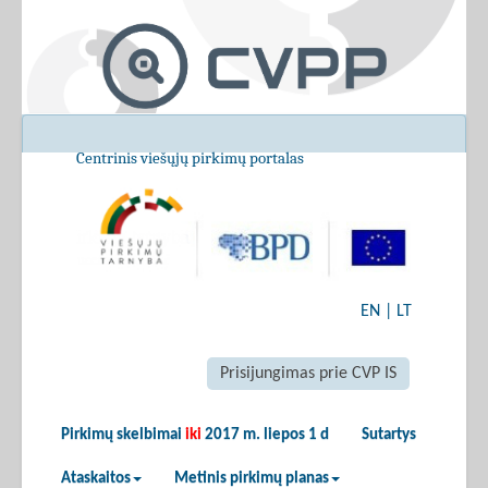
Centrinis viešųjų pirkimų portalas
EN
|
LT
Prisijungimas prie CVP IS
Pirkimų skelbimai
iki
2017 m. liepos 1 d
Sutartys
Ataskaitos
Metinis pirkimų planas