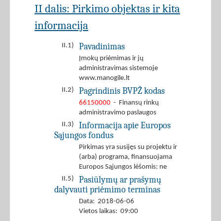
II dalis: Pirkimo objektas ir kita
informacija
Pavadinimas
II.1)
Įmokų priėmimas ir jų
administravimas sistemoje
www.manogile.lt
Pagrindinis BVPŽ kodas
II.2)
66150000
- Finansų rinkų
administravimo paslaugos
Informacija apie Europos
II.3)
Sąjungos fondus
Pirkimas yra susijęs su projektu ir
(arba) programa, finansuojama
Europos Sąjungos lėšomis: ne
Pasiūlymų ar prašymų
II.5)
dalyvauti priėmimo terminas
Data: 2018-06-06
Vietos laikas: 09:00