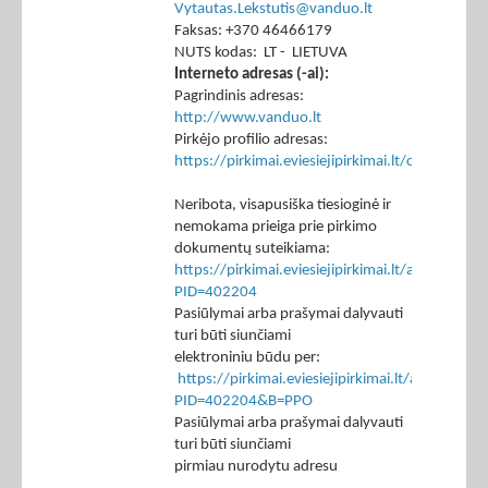
Vytautas.Lekstutis@vanduo.lt
Faksas: +370 46466179
NUTS kodas: LT - LIETUVA
Interneto adresas (-ai):
Pagrindinis adresas:
http://www.vanduo.lt
Pirkėjo profilio adresas:
https://pirkimai.eviesiejipirkimai.lt/ctm/Co
Neribota, visapusiška tiesioginė ir
nemokama prieiga prie pirkimo
dokumentų suteikiama:
https://pirkimai.eviesiejipirkimai.lt/app/rfq/p
PID=402204
Pasiūlymai arba prašymai dalyvauti
turi būti siunčiami
elektroniniu būdu per:
https://pirkimai.eviesiejipirkimai.lt/app/rfq/r
PID=402204&B=PPO
Pasiūlymai arba prašymai dalyvauti
turi būti siunčiami
pirmiau nurodytu adresu