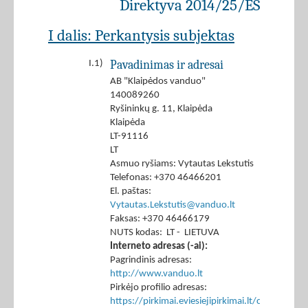
Direktyva 2014/25/ES
I dalis: Perkantysis subjektas
Pavadinimas ir adresai
I.1)
AB "Klaipėdos vanduo"
140089260
Ryšininkų g. 11, Klaipėda
Klaipėda
LT-91116
LT
Asmuo ryšiams: Vytautas Lekstutis
Telefonas: +370 46466201
El. paštas:
Vytautas.Lekstutis@vanduo.lt
Faksas: +370 46466179
NUTS kodas: LT - LIETUVA
Interneto adresas (-ai):
Pagrindinis adresas:
http://www.vanduo.lt
Pirkėjo profilio adresas:
https://pirkimai.eviesiejipirkimai.lt/ctm/Co