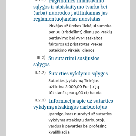
Pagrindinės finansavimo
III.1.7)
sąlygos ir atsiskaitymo tvarka bei
(arba) nuorodos į atitinkamas jas
reglamentuojančias nuostatas
Pirkėjas už Prekes Tiekėjui sumoka
per 30 (trisdešimt) dienų po Prekių
perdavimo bei PVM sąskaitos
faktūros už pristatytas Prekes
pateikimo Pirkėjui dienos.
Su sutartimi susijusios
III.2)
sąlygos
Sutarties vykdymo sąlygos
III.2.2)
Sutarties įvykdymą Tiekėjas
užtikrina 3 000,00 Eur (trijų
tūkstančių eurų,00 ct) bauda.
Informacija apie už sutarties
III.2.3)
vykdymą atsakingus darbuotojus
Įpareigojimas nurodyti už sutarties
vykdymą atsakingų darbuotojų
vardus ir pavardes bei profesinę
kvalifikaciją