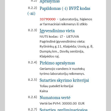
Aprašymas
II.2)
Papildomas (-i) BVPŽ kodas
II.2.2)
(-ai)
33790000
- Laboratorijų, higienos
ar farmaciniai reikmenys iš stiklo
Įgyvendinimo vieta
II.2.3)
NUTS kodas: LT - LIETUVA
Pagrindinė įgyvendinimo vieta:
Ryšininkų g.11, Klaipėda; Uosių g. 8,
Dumpių km., Dovilų seniūnija,
Klaipėdos raj.
Pirkimo aprašymas
II.2.4)
Geriamojo vandens ir nuotekų
tyrimo laboratorijų reikmenys.
Sutarties skyrimo kriterijai
II.2.5)
Toliau pateikti kriterijai
Kaina
Numatoma vertė
II.2.6)
Vertė be PVM: 30000.00 EUR
Sutarties, preliminariosios
II.2.7)