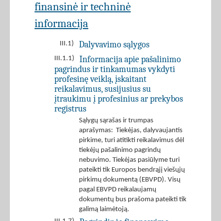
finansinė ir techninė
informacija
Dalyvavimo sąlygos
III.1)
Informacija apie pašalinimo
III.1.1)
pagrindus ir tinkamumas vykdyti
profesinę veiklą, įskaitant
reikalavimus, susijusius su
įtraukimu į profesinius ar prekybos
registrus
Sąlygų sąrašas ir trumpas
aprašymas: Tiekėjas, dalyvaujantis
pirkime, turi atitikti reikalavimus dėl
tiekėjų pašalinimo pagrindų
nebuvimo. Tiekėjas pasiūlyme turi
pateikti tik Europos bendrąjį viešųjų
pirkimų dokumentą (EBVPD). Visų
pagal EBVPD reikalaujamų
dokumentų bus prašoma pateikti tik
galimą laimėtoją.