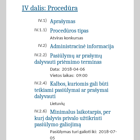
IV dalis: Procedūra
Aprašymas
IV.1)
Procedūros tipas
IV.1.1)
Atviras konkursas
Administracinė informacija
IV.2)
Pasiūlymų ar prašymų
IV.2.2)
dalyvauti priėmimo terminas
Data: 2018-04-06
Vietos laikas: 09:00
Kalbos, kuriomis gali būti
IV.2.4)
teikiami pasiūlymai ar prašymai
dalyvauti
Lietuvių
Minimalus laikotarpis, per
IV.2.6)
kurį dalyvis privalo užtikrinti
pasiūlymo galiojimą
Pasiūlymas turi galioti iki: 2018-07-
05