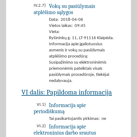
Vokų su pasiūlymais
IV.2.7)
atplėšimo sąlygos
Data: 2018-04-06
Vietos laikas: 09:45
Vieta:
Ryšininkų g. 11, LT-91116 Klaipėda.
Informacija apie įgaliotuosius
asmenis ir vokų su pasiūlymais
atplėšimo procedūrą:
Susipažinimo su elektroninėmis
priemonėmis pateiktais visais
pasiūlymais procedūroje, tiekėjai
nedalyvauja.
VI dalis: Papildoma informacija
Informacija apie
VI.1)
periodiškumą
Tai pasikartojantis pirkimas: ne
Informacija apie
VI.2)
elektroninius darbo srautus