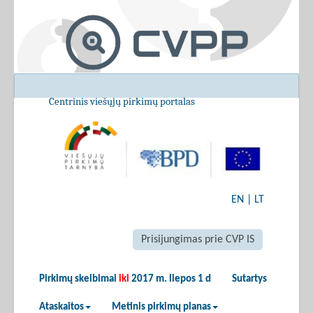
Centrinis viešųjų pirkimų portalas
EN
|
LT
Prisijungimas prie CVP IS
Pirkimų skelbimai
iki
2017 m. liepos 1 d
Sutartys
Ataskaitos
Metinis pirkimų planas