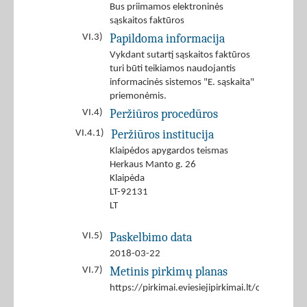
Bus priimamos elektroninės
sąskaitos faktūros
Papildoma informacija
VI.3)
Vykdant sutartį sąskaitos faktūros
turi būti teikiamos naudojantis
informacinės sistemos "E. sąskaita"
priemonėmis.
Peržiūros procedūros
VI.4)
Peržiūros institucija
VI.4.1)
Klaipėdos apygardos teismas
Herkaus Manto g. 26
Klaipėda
LT-92131
LT
Paskelbimo data
VI.5)
2018-03-22
Metinis pirkimų planas
VI.7)
https://pirkimai.eviesiejipirkimai.lt/ctm/Comp