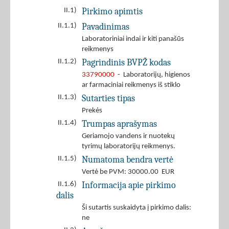
Pirkimo apimtis
II.1)
Pavadinimas
II.1.1)
Laboratoriniai indai ir kiti panašūs
reikmenys
Pagrindinis BVPŽ kodas
II.1.2)
33790000
- Laboratorijų, higienos
ar farmaciniai reikmenys iš stiklo
Sutarties tipas
II.1.3)
Prekės
Trumpas aprašymas
II.1.4)
Geriamojo vandens ir nuotekų
tyrimų laboratorijų reikmenys.
Numatoma bendra vertė
II.1.5)
Vertė be PVM: 30000.00 EUR
Informacija apie pirkimo
II.1.6)
dalis
Ši sutartis suskaidyta į pirkimo dalis:
ne