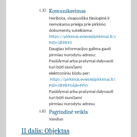
Komunikavimas
I.3)
Neribota, visapusiška tiesioginė ir
nemokama prieiga prie pirkimo
dokumentų suteikiama:
https://pirkimai.eviesiejipirkimai.lt/app/rfq/p
PID=389895
Daugiau informacijos galima gauti
pirmiau nurodytu adresu:
Pasiūlymai arba prašymai dalyvauti
turi būti siunčiami
elektroniniu būdu per:
https://pirkimai.eviesiejipirkimai.lt/app/rfq/r
PID=389895&B=PPO
Pasiūlymai arba prašymai dalyvauti
turi būti siunčiami
pirmiau nurodytu adresu
Pagrindinė veikla
I.6)
Vanduo
II dalis: Objektas