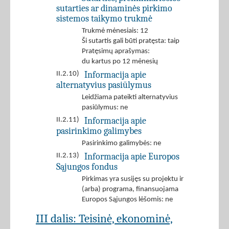
sutarties ar dinaminės pirkimo
sistemos taikymo trukmė
Trukmė mėnesiais: 12
Ši sutartis gali būti pratęsta: taip
Pratęsimų aprašymas:
du kartus po 12 mėnesių
Informacija apie
II.2.10)
alternatyvius pasiūlymus
Leidžiama pateikti alternatyvius
pasiūlymus: ne
Informacija apie
II.2.11)
pasirinkimo galimybes
Pasirinkimo galimybės: ne
Informacija apie Europos
II.2.13)
Sąjungos fondus
Pirkimas yra susijęs su projektu ir
(arba) programa, finansuojama
Europos Sąjungos lėšomis: ne
III dalis: Teisinė, ekonominė,