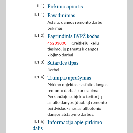
Pirkimo apimtis
II.1)
Pavadinimas
II.1.1)
Asfalto dangos remonto darbų
pirkimas
Pagrindinis BVPŽ kodas
II.1.2)
45233000
- Greitkelių, kelių
tiesimo, jų pamatų ir dangos
klojimo darbai
Sutarties tipas
II.1.3)
Darbai
Trumpas aprašymas
II.1.4)
Pirkimo objektas – asfalto dangos
remonto darbai, kurie apima
Perkančiojo subjekto teritorijų
asfalto dangos (duobių) remonto
bei dvisluoksnės asfaltbetonio
dangos atstatymo darbus.
Informacija apie pirkimo
II.1.6)
dalis