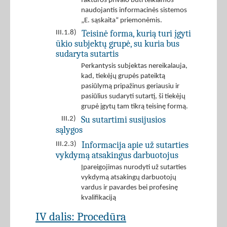
faktūros privalo būti teikiamos
naudojantis informacinės sistemos
„E. sąskaita“ priemonėmis.
Teisinė forma, kurią turi įgyti
III.1.8)
ūkio subjektų grupė, su kuria bus
sudaryta sutartis
Perkantysis subjektas nereikalauja,
kad, tiekėjų grupės pateiktą
pasiūlymą pripažinus geriausiu ir
pasiūlius sudaryti sutartį, ši tiekėjų
grupė įgytų tam tikrą teisinę formą.
Su sutartimi susijusios
III.2)
sąlygos
Informacija apie už sutarties
III.2.3)
vykdymą atsakingus darbuotojus
Įpareigojimas nurodyti už sutarties
vykdymą atsakingų darbuotojų
vardus ir pavardes bei profesinę
kvalifikaciją
IV dalis: Procedūra