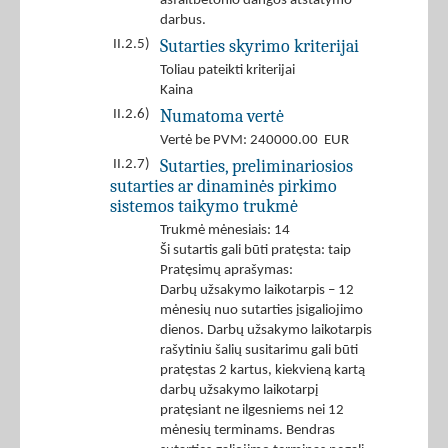
asfaltbetonio dangos atstatymo
darbus.
Sutarties skyrimo kriterijai
II.2.5)
Toliau pateikti kriterijai
Kaina
Numatoma vertė
II.2.6)
Vertė be PVM: 240000.00 EUR
Sutarties, preliminariosios
II.2.7)
sutarties ar dinaminės pirkimo
sistemos taikymo trukmė
Trukmė mėnesiais: 14
Ši sutartis gali būti pratęsta: taip
Pratęsimų aprašymas:
Darbų užsakymo laikotarpis – 12
mėnesių nuo sutarties įsigaliojimo
dienos. Darbų užsakymo laikotarpis
rašytiniu šalių susitarimu gali būti
pratęstas 2 kartus, kiekvieną kartą
darbų užsakymo laikotarpį
pratęsiant ne ilgesniems nei 12
mėnesių terminams. Bendras