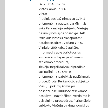
Data: 2018-07-02
Vietos laikas: 13:45
Vieta:
Pradinis susipažinimas su CVP IS
priemonėmis gautais pasiūlymais
vyks Perkančiojo subjekto Viešųjų
pirkimų komisijos posėdyje UAB
"Vilniaus viešasis transportas"
patalpose adresu Žolyno g. 15,
Vilniuje, 200 kab., 2 aukšte.
Informacija apie įgaliotuosius
asmenis ir vokų su pasiūlymais
atplėšimo procedūrą:
Tiekėjai negali dalyvauti pradinio
susipažinimo su CVP IS
priemonėmis pateiktais pasiūlymais
procedūroje, Perkančiojo subjekto
Viešųjų pirkimų komisijos
posėdžiuose, kuriuose atliekamos
pasiūlymų nagrinėjimo, vertinimo ir
palyginimo procedūros. Perkančiojo
subjekto Viešųjų pirkimų komisijos