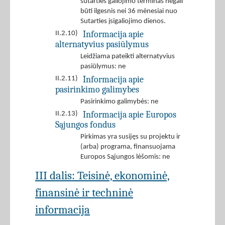
sutarties galiojimo terminas negali
būti ilgesnis nei 36 mėnesiai nuo
Sutarties įsigaliojimo dienos.
Informacija apie
II.2.10)
alternatyvius pasiūlymus
Leidžiama pateikti alternatyvius
pasiūlymus: ne
Informacija apie
II.2.11)
pasirinkimo galimybes
Pasirinkimo galimybės: ne
Informacija apie Europos
II.2.13)
Sąjungos fondus
Pirkimas yra susijęs su projektu ir
(arba) programa, finansuojama
Europos Sąjungos lėšomis: ne
III dalis: Teisinė, ekonominė,
finansinė ir techninė
informacija