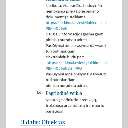
Neribota, visapusiška tiesioginė ir
nemokama prieiga prie pirkimo
dokumentų suteikiama:
https://pirkimai.eviesiejipirkimai.lt/app/rfq/p
PID=405668
Daugiau informacijos galima gauti
pirmiau nurodytu adresu:
Pasiūlymai arba prašymai dalyvauti
turi būti siunčiami
elektroniniu būdu per:
https://pirkimai.eviesiejipirkimai.lt/app/rfq/r
PID=405668&B=PPO
Pasiūlymai arba prašymai dalyvauti
turi būti siunčiami
pirmiau nurodytu adresu
Pagrindinė veikla
I.6)
Miesto geležinkelio, tramvajų,
troleibusų ar autobusų transporto
paslaugos
II dalis: Objektas