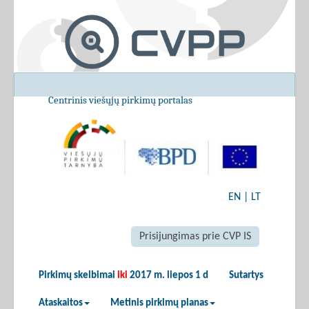
Centrinis viešųjų pirkimų portalas
EN
|
LT
Prisijungimas prie CVP IS
Pirkimų skelbimai
iki
2017 m. liepos 1 d
Sutartys
Ataskaitos
Metinis pirkimų planas