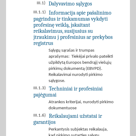
Dalyvavimo sąlygos
III.1)
Informacija apie pašalinimo
III.1.1)
pagrindus ir tinkamumas vykdyti
profesinę veiklą, įskaitant
reikalavimus, susijusius su
įtraukimu į profesinius ar prekybos
registrus
Sąlygų sąrašas ir trumpas
aprašymas: Tiekėjai privalo pateikti
užpildytą Europos bendrąjį viešųjų
pirkimų dokumentą (EBVPD).
Reikalavimai nurodyti pirkimo
sąlygose.
Techniniai ir profesiniai
III.1.3)
pajėgumai
Atrankos kriterijai, nurodyti pirkimo
dokumentuose
Reikalaujami užstatai ir
III.1.6)
garantijos
Perkantysis subjektas reikalauja,
kad pirkimo sutarties sąlygų