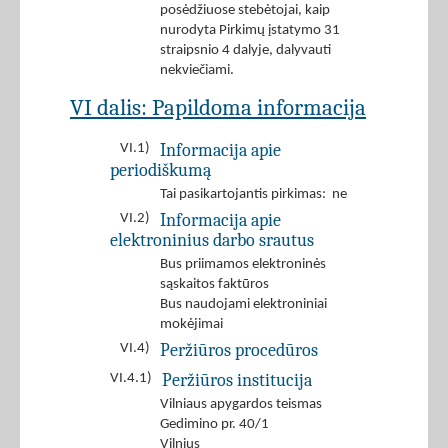
posėdžiuose stebėtojai, kaip
nurodyta Pirkimų įstatymo 31
straipsnio 4 dalyje, dalyvauti
nekviečiami.
VI dalis: Papildoma informacija
Informacija apie
VI.1)
periodiškumą
Tai pasikartojantis pirkimas: ne
Informacija apie
VI.2)
elektroninius darbo srautus
Bus priimamos elektroninės
sąskaitos faktūros
Bus naudojami elektroniniai
mokėjimai
Peržiūros procedūros
VI.4)
Peržiūros institucija
VI.4.1)
Vilniaus apygardos teismas
Gedimino pr. 40/1
Vilnius