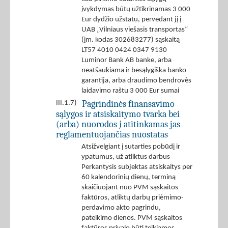
įvykdymas būtų užtikrinamas 3 000
Eur dydžio užstatu, pervedant jį į
UAB „Vilniaus viešasis transportas“
(įm. kodas 302683277) sąskaitą
LT57 4010 0424 0347 9130
Luminor Bank AB banke, arba
neatšaukiama ir besąlygiška banko
garantija, arba draudimo bendrovės
laidavimo raštu 3 000 Eur sumai
Pagrindinės finansavimo
III.1.7)
sąlygos ir atsiskaitymo tvarka bei
(arba) nuorodos į atitinkamas jas
reglamentuojančias nuostatas
Atsižvelgiant į sutarties pobūdį ir
ypatumus, už atliktus darbus
Perkantysis subjektas atsiskaitys per
60 kalendorinių dienų, terminą
skaičiuojant nuo PVM sąskaitos
faktūros, atliktų darbų priėmimo-
perdavimo akto pagrindu,
pateikimo dienos. PVM sąskaitos