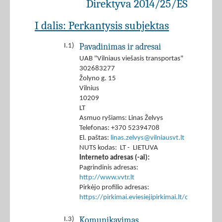
Direktyva 2014/25/ES
I dalis: Perkantysis subjektas
Pavadinimas ir adresai
I.1)
UAB "Vilniaus viešasis transportas"
302683277
Žolyno g. 15
Vilnius
10209
LT
Asmuo ryšiams: Linas Želvys
Telefonas: +370 52394708
El. paštas:
linas.zelvys@vilniausvt.lt
NUTS kodas: LT - LIETUVA
Interneto adresas (-ai):
Pagrindinis adresas:
http://www.vvtr.lt
Pirkėjo profilio adresas:
https://pirkimai.eviesiejipirkimai.lt/ctm/Co
Komunikavimas
I.3)