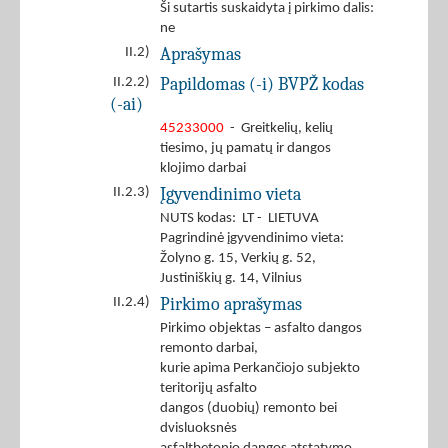
Ši sutartis suskaidyta į pirkimo dalis:
ne
Aprašymas
II.2)
Papildomas (-i) BVPŽ kodas
II.2.2)
(-ai)
45233000
- Greitkelių, kelių
tiesimo, jų pamatų ir dangos
klojimo darbai
Įgyvendinimo vieta
II.2.3)
NUTS kodas: LT - LIETUVA
Pagrindinė įgyvendinimo vieta:
Žolyno g. 15, Verkių g. 52,
Justiniškių g. 14, Vilnius
Pirkimo aprašymas
II.2.4)
Pirkimo objektas – asfalto dangos
remonto darbai,
kurie apima Perkančiojo subjekto
teritorijų asfalto
dangos (duobių) remonto bei
dvisluoksnės