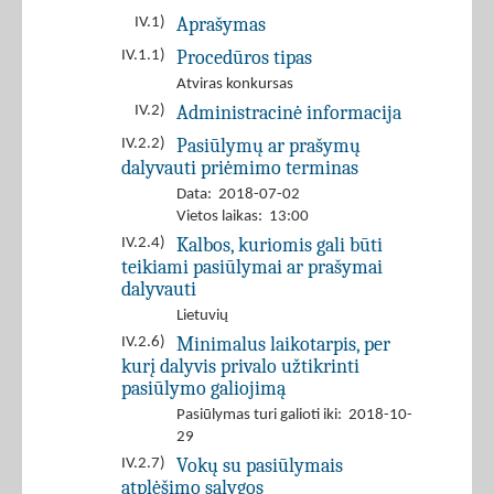
Aprašymas
IV.1)
Procedūros tipas
IV.1.1)
Atviras konkursas
Administracinė informacija
IV.2)
Pasiūlymų ar prašymų
IV.2.2)
dalyvauti priėmimo terminas
Data: 2018-07-02
Vietos laikas: 13:00
Kalbos, kuriomis gali būti
IV.2.4)
teikiami pasiūlymai ar prašymai
dalyvauti
Lietuvių
Minimalus laikotarpis, per
IV.2.6)
kurį dalyvis privalo užtikrinti
pasiūlymo galiojimą
Pasiūlymas turi galioti iki: 2018-10-
29
Vokų su pasiūlymais
IV.2.7)
atplėšimo sąlygos