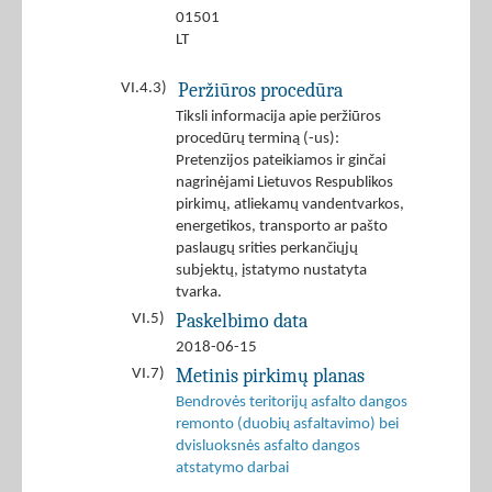
01501
LT
Peržiūros procedūra
VI.4.3)
Tiksli informacija apie peržiūros
procedūrų terminą (-us):
Pretenzijos pateikiamos ir ginčai
nagrinėjami Lietuvos Respublikos
pirkimų, atliekamų vandentvarkos,
energetikos, transporto ar pašto
paslaugų srities perkančiųjų
subjektų, įstatymo nustatyta
tvarka.
Paskelbimo data
VI.5)
2018-06-15
Metinis pirkimų planas
VI.7)
Bendrovės teritorijų asfalto dangos
remonto (duobių asfaltavimo) bei
dvisluoksnės asfalto dangos
atstatymo darbai