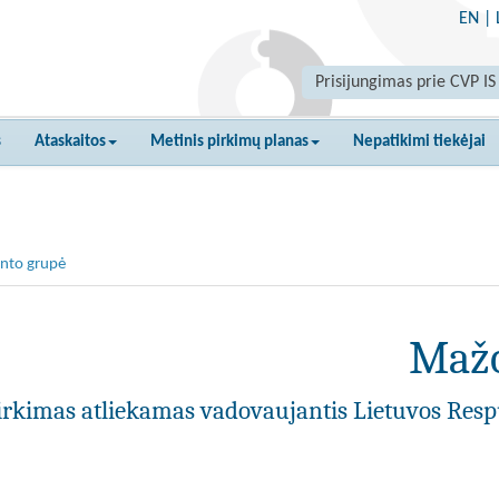
EN
|
Prisijungimas prie CVP IS
s
Ataskaitos
Metinis pirkimų planas
Nepatikimi tiekėjai
nto grupė
Mažo
irkimas atliekamas vadovaujantis Lietuvos Resp