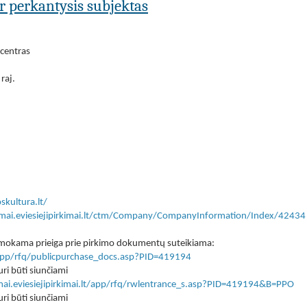
ar perkantysis subjektas
centras
raj.
skultura.lt/
kimai.eviesiejipirkimai.lt/ctm/Company/CompanyInformation/Index/42434
 nemokama prieiga prie pirkimo dokumentų suteikiama:
lt/app/rfq/publicpurchase_docs.asp?PID=419194
ri būti siunčiami
imai.eviesiejipirkimai.lt/app/rfq/rwlentrance_s.asp?PID=419194&B=PPO
ri būti siunčiami