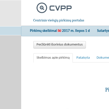
Centrinis viešųjų pirkimų portalas
Pirkimų skelbimai
iki
2017 m. liepos 1 d
Sutarty
Peržiūrėti išorinius dokumentus
Skelbimas apie pirkimą
Pataisyta
Dokume
P