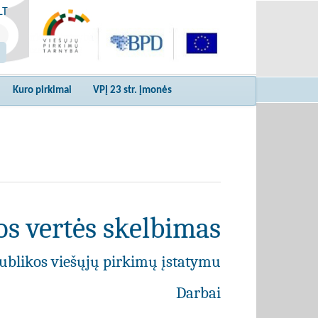
LT
Kuro pirkimai
VPĮ 23 str. įmonės
s vertės skelbimas
ublikos viešųjų pirkimų įstatymu
Darbai