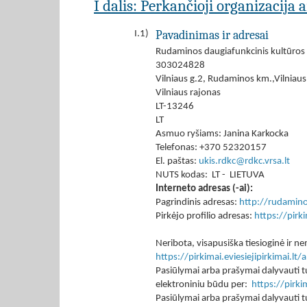
I dalis: Perkančioji organizacija 
Pavadinimas ir adresai
I.1)
Rudaminos daugiafunkcinis kultūros 
303024828
Vilniaus g.2, Rudaminos km.,Vilniaus 
Vilniaus rajonas
LT-13246
LT
Asmuo ryšiams: Janina Karkocka
Telefonas: +370 52320157
El. paštas:
ukis.rdkc@rdkc.vrsa.lt
NUTS kodas: LT - LIETUVA
Interneto adresas (-ai):
Pagrindinis adresas:
http://rudamino
Pirkėjo profilio adresas:
https://pir
Neribota, visapusiška tiesioginė ir
https://pirkimai.eviesiejipirkimai.
Pasiūlymai arba prašymai dalyvauti tu
elektroniniu būdu per:
https://pirk
Pasiūlymai arba prašymai dalyvauti tu