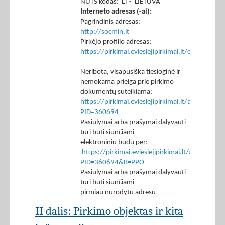
NUTS kodas: LT - LIETUVA
Interneto adresas (-ai):
Pagrindinis adresas:
http://socmin.lt
Pirkėjo profilio adresas:
https://pirkimai.eviesiejipirkimai.lt/ctm/Co
Neribota, visapusiška tiesioginė ir
nemokama prieiga prie pirkimo
dokumentų suteikiama:
https://pirkimai.eviesiejipirkimai.lt/app/rfq/p
PID=360694
Pasiūlymai arba prašymai dalyvauti
turi būti siunčiami
elektroniniu būdu per:
https://pirkimai.eviesiejipirkimai.lt/app/rfq/r
PID=360694&B=PPO
Pasiūlymai arba prašymai dalyvauti
turi būti siunčiami
pirmiau nurodytu adresu
II dalis: Pirkimo objektas ir kita