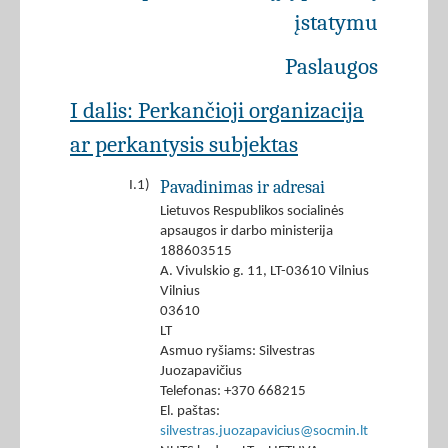
įstatymu
Paslaugos
I dalis: Perkančioji organizacija
ar perkantysis subjektas
Pavadinimas ir adresai
I.1)
Lietuvos Respublikos socialinės
apsaugos ir darbo ministerija
188603515
A. Vivulskio g. 11, LT-03610 Vilnius
Vilnius
03610
LT
Asmuo ryšiams: Silvestras
Juozapavičius
Telefonas: +370 668215
El. paštas:
silvestras.juozapavicius@socmin.lt