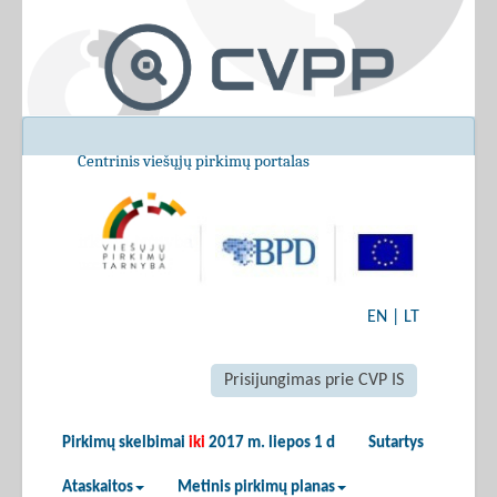
Centrinis viešųjų pirkimų portalas
EN
|
LT
Prisijungimas prie CVP IS
Pirkimų skelbimai
iki
2017 m. liepos 1 d
Sutartys
Ataskaitos
Metinis pirkimų planas