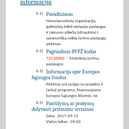
informacija
Pavadinimas
II.1)
Nevyriausybinių organizacijų
galimybių teikti viešąsias paslaugas
ir Lietuvos piliečių įsitraukimo į
savanorišką veiklą tyrimo paslaugų
pirkimas
Pagrindinis BVPŽ kodas
II.2)
73110000
- Mokslinių tyrimų
paslaugos
Informacija apie Europos
II.3)
Sąjungos fondus
Pirkimas yra susijęs su projektu ir
(arba) programa, finansuojama
Europos Sąjungos lėšomis: ne
Pasiūlymų ar prašymų
II.5)
dalyvauti priėmimo terminas
Data: 2017-09-15
Vietos laikas: 09:00