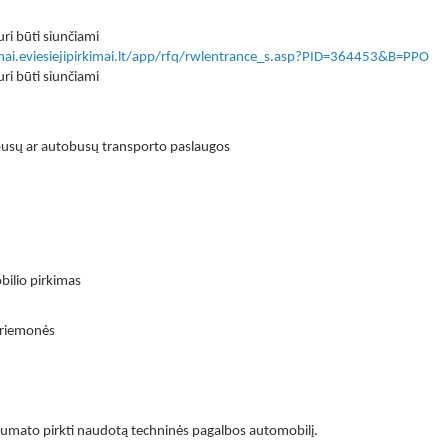
ri būti siunčiami
imai.eviesiejipirkimai.lt/app/rfq/rwlentrance_s.asp?PID=364453&B=PPO
ri būti siunčiami
ibusų ar autobusų transporto paslaugos
ilio pirkimas
priemonės
umato pirkti naudotą techninės pagalbos automobilį.