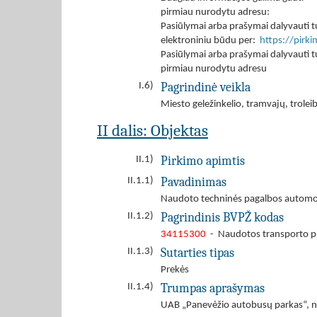
pirmiau nurodytu adresu:
Pasiūlymai arba prašymai dalyvauti tu
elektroniniu būdu per:
https://pirk
Pasiūlymai arba prašymai dalyvauti tu
pirmiau nurodytu adresu
Pagrindinė veikla
I.6)
Miesto geležinkelio, tramvajų, trole
II dalis: Objektas
Pirkimo apimtis
II.1)
Pavadinimas
II.1.1)
Naudoto techninės pagalbos automob
Pagrindinis BVPŽ kodas
II.1.2)
34115300
- Naudotos transporto 
Sutarties tipas
II.1.3)
Prekės
Trumpas aprašymas
II.1.4)
UAB „Panevėžio autobusų parkas“, n