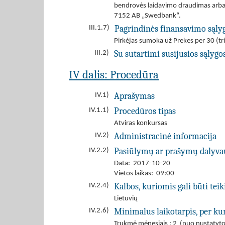
bendrovės laidavimo draudimas arba 
7152 AB „Swedbank“.
Pagrindinės finansavimo sąlyg
III.1.7)
Pirkėjas sumoka už Prekes per 30 (tr
Su sutartimi susijusios sąlygo
III.2)
IV dalis: Procedūra
Aprašymas
IV.1)
Procedūros tipas
IV.1.1)
Atviras konkursas
Administracinė informacija
IV.2)
Pasiūlymų ar prašymų dalyva
IV.2.2)
Data: 2017-10-20
Vietos laikas: 09:00
Kalbos, kuriomis gali būti tei
IV.2.4)
Lietuvių
Minimalus laikotarpis, per kur
IV.2.6)
Trukmė mėnesiais : 2 (nuo nustatyto