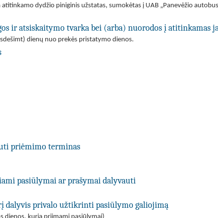
atitinkamo dydžio piniginis užstatas, sumokėtas į UAB „Panevėžio autobus
os ir atsiskaitymo tvarka bei (arba) nuorodos į atitinkamas 
isdešimt) dienų nuo prekės pristatymo dienos.
s
uti priėmimo terminas
kiami pasiūlymai ar prašymai dalyvauti
į dalyvis privalo užtikrinti pasiūlymo galiojimą
s dienos, kurią priimami pasiūlymai)