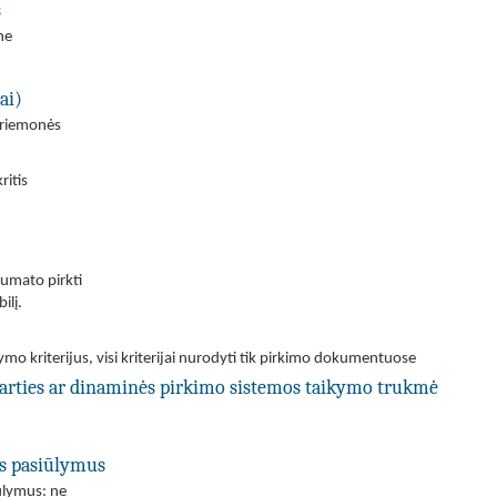
s
ne
ai)
priemonės
itis
umato pirkti
ilį.
ymo kriterijus, visi kriterijai nurodyti tik pirkimo dokumentuose
utarties ar dinaminės pirkimo sistemos taikymo trukmė
us pasiūlymus
iūlymus: ne