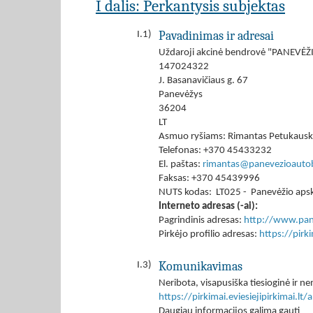
I dalis: Perkantysis subjektas
Pavadinimas ir adresai
I.1)
Uždaroji akcinė bendrovė "PANEV
147024322
J. Basanavičiaus g. 67
Panevėžys
36204
LT
Asmuo ryšiams: Rimantas Petukausk
Telefonas: +370 45433232
El. paštas:
rimantas@panevezioautob
Faksas: +370 45439996
NUTS kodas: LT025 - Panevėžio apskr
Interneto adresas (-ai):
Pagrindinis adresas:
http://www.pane
Pirkėjo profilio adresas:
https://pir
Komunikavimas
I.3)
Neribota, visapusiška tiesioginė ir
https://pirkimai.eviesiejipirkimai.
Daugiau informacijos galima gauti