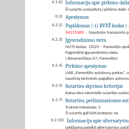
Informacija apie pirkimo dali
II.1.6)
Ši sutartis suskaidyta į pirkimo dalis: 
Aprašymas
II.2)
Papildomas (-i) BVPŽ kodas (-
II.2.2)
34115300
- Naudotos transporto 
Įgyvendinimo vieta
II.2.3)
NUTS kodas: LT025 - Panevėžio apskr
Pagrindinė įgyvendinimo vieta:
J.Basanavičiaus 67, Panevėžys
Pirkimo aprašymas
II.2.4)
UAB „Panevėžio autobusų parkas“, n
naudotą techninės pagalbos automob
Sutarties skyrimo kriterijai
II.2.5)
Kaina nėra vienintelis sutarties sudar
Sutarties, preliminariosios s
II.2.7)
Trukmė mėnesiais: 3
Ši sutartis gali būti pratęsta: ne
Informacija apie alternatyvi
II.2.10)
Leidžiama pateikti alternatyvius pas