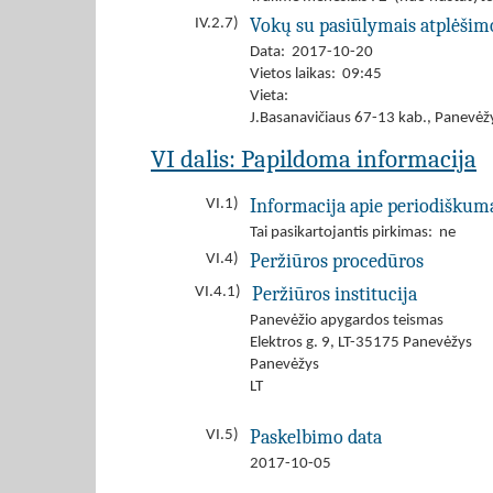
Vokų su pasiūlymais atplėšim
IV.2.7)
Data: 2017-10-20
Vietos laikas: 09:45
Vieta:
J.Basanavičiaus 67-13 kab., Panevėž
VI dalis: Papildoma informacija
Informacija apie periodiškum
VI.1)
Tai pasikartojantis pirkimas: ne
Peržiūros procedūros
VI.4)
Peržiūros institucija
VI.4.1)
Panevėžio apygardos teismas
Elektros g. 9, LT-35175 Panevėžys
Panevėžys
LT
Paskelbimo data
VI.5)
2017-10-05