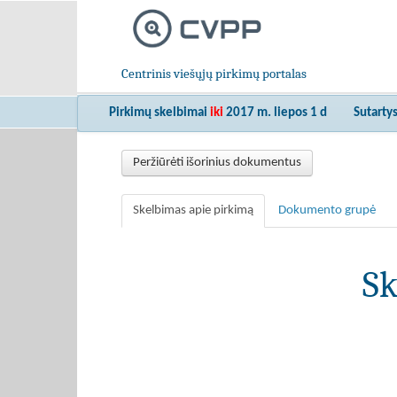
Centrinis viešųjų pirkimų portalas
Pirkimų skelbimai
iki
2017 m. liepos 1 d
Sutarty
Peržiūrėti išorinius dokumentus
Skelbimas apie pirkimą
Dokumento grupė
Sk