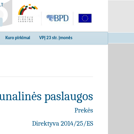
LT
Kuro pirkimai
VPĮ 23 str. įmonės
unalinės paslaugos
Prekės
Direktyva 2014/25/ES