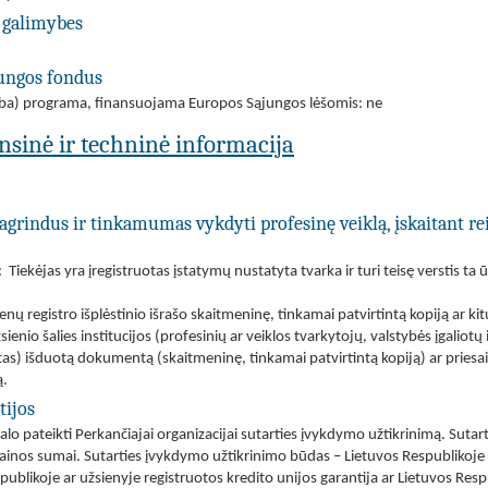
 galimybes
jungos fondus
(arba) programa, finansuojama Europos Sąjungos lėšomis: ne
ansinė ir techninė informacija
agrindus ir tinkamumas vykdyti profesinę veiklą, įskaitant re
iekėjas yra įregistruotas įstatymų nustatyta tvarka ir turi teisę verstis ta ūk
nų registro išplėstinio išrašo skaitmeninę, tinkamai patvirtintą kopiją ar ki
ienio šalies institucijos (profesinių ar veiklos tvarkytojų, valstybės įgaliotų
tas) išduotą dokumentą (skaitmeninę, tinkamai patvirtintą kopiją) ar priesaiko
ą.
tijos
ivalo pateikti Perkančiajai organizacijai sutarties įvykdymo užtikrinimą. Suta
kainos sumai. Sutarties įvykdymo užtikrinimo būdas – Lietuvos Respublikoje 
ublikoje ar užsienyje registruotos kredito unijos garantija ar Lietuvos Res