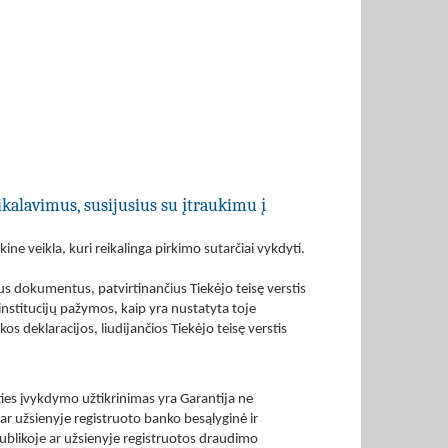
ikalavimus, susijusius su įtraukimu į
ine veikla, kuri reikalinga pirkimo sutarčiai vykdyti.
tus dokumentus, patvirtinančius Tiekėjo teisę verstis
 institucijų pažymos, kaip yra nustatyta toje
s deklaracijos, liudijančios Tiekėjo teisę verstis
rties įvykdymo užtikrinimas yra Garantija ne
ar užsienyje registruoto banko besąlyginė ir
publikoje ar užsienyje registruotos draudimo