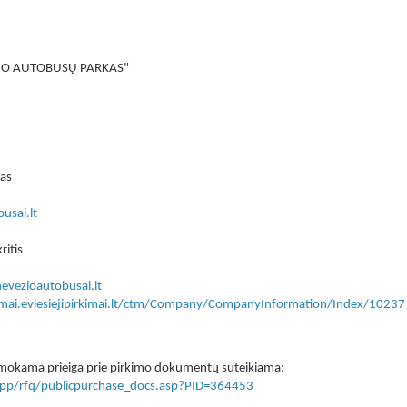
ĖŽIO AUTOBUSŲ PARKAS"
as
usai.lt
itis
vezioautobusai.lt
kimai.eviesiejipirkimai.lt/ctm/Company/CompanyInformation/Index/10237
 nemokama prieiga prie pirkimo dokumentų suteikiama:
lt/app/rfq/publicpurchase_docs.asp?PID=364453