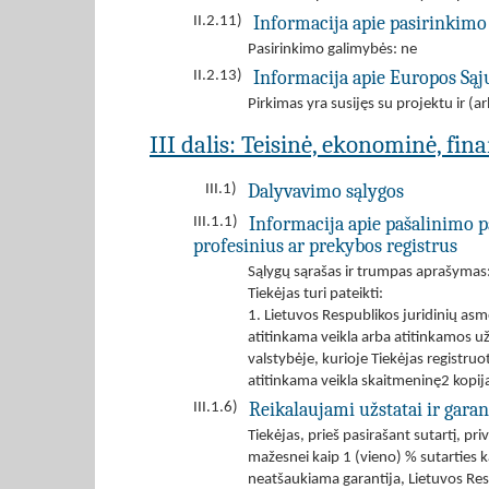
Informacija apie pasirinkimo
II.2.11)
Pasirinkimo galimybės: ne
Informacija apie Europos Są
II.2.13)
Pirkimas yra susijęs su projektu ir 
III dalis: Teisinė, ekonominė, fin
Dalyvavimo sąlygos
III.1)
Informacija apie pašalinimo p
III.1.1)
profesinius ar prekybos registrus
Sąlygų sąrašas ir trumpas aprašymas: T
Tiekėjas turi pateikti:
1. Lietuvos Respublikos juridinių asme
atitinkama veikla arba atitinkamos užs
valstybėje, kurioje Tiekėjas registruo
atitinkama veikla skaitmeninę2 kopij
Reikalaujami užstatai ir garan
III.1.6)
Tiekėjas, prieš pasirašant sutartį, pr
mažesnei kaip 1 (vieno) % sutarties 
neatšaukiama garantija, Lietuvos Resp