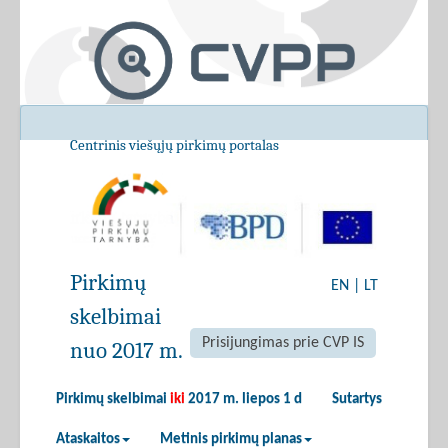
Centrinis viešųjų pirkimų portalas
Pirkimų
EN
|
LT
skelbimai
Prisijungimas prie CVP IS
nuo 2017 m.
Pirkimų skelbimai
iki
2017 m. liepos 1 d
Sutartys
Ataskaitos
Metinis pirkimų planas