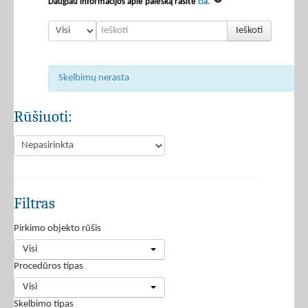
Daugiau informacijos apie paiešką rasite
čia.
Ieškoti
Skelbimų nerasta
Rūšiuoti:
Filtras
Pirkimo objekto rūšis
Visi
Procedūros tipas
Visi
Skelbimo tipas