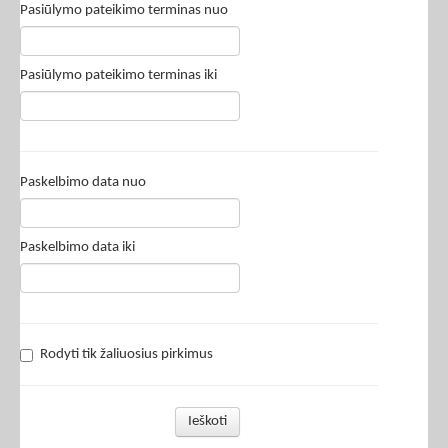
Pasiūlymo pateikimo terminas nuo
Pasiūlymo pateikimo terminas iki
Paskelbimo data nuo
Paskelbimo data iki
Rodyti tik žaliuosius pirkimus
Ieškoti