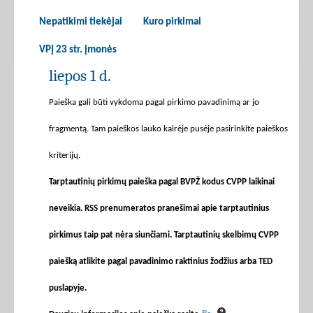
Nepatikimi tiekėjai
Kuro pirkimai
VPĮ 23 str. įmonės
liepos 1 d.
Paieška gali būti vykdoma pagal pirkimo pavadinimą ar jo
fragmentą. Tam paieškos lauko kairėje pusėje pasirinkite paieškos
kriterijų.
Tarptautinių pirkimų paieška pagal BVPŽ kodus CVPP laikinai
neveikia. RSS prenumeratos pranešimai apie tarptautinius
pirkimus taip pat nėra siunčiami. Tarptautinių skelbimų CVPP
paiešką atlikite pagal pavadinimo raktinius žodžius arba TED
puslapyje.