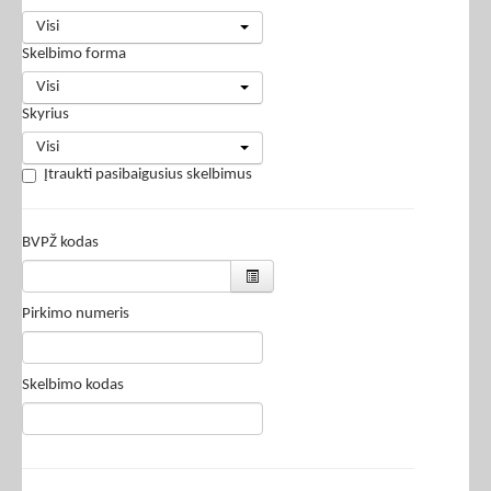
Visi
Skelbimo forma
Visi
Skyrius
Visi
Įtraukti pasibaigusius skelbimus
BVPŽ kodas
Pirkimo numeris
Skelbimo kodas