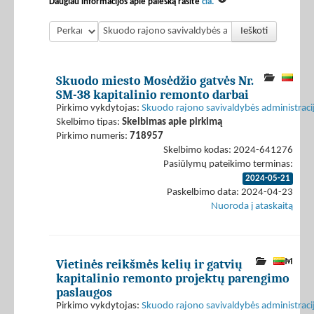
Daugiau informacijos apie paiešką rasite
čia.
Ieškoti
Skuodo miesto Mosėdžio gatvės Nr.
SM-38 kapitalinio remonto darbai
Pirkimo vykdytojas:
Skuodo rajono savivaldybės administraci
Skelbimo tipas:
Skelbimas apie pirkimą
Pirkimo numeris:
718957
Skelbimo kodas: 2024-641276
Pasiūlymų pateikimo terminas:
2024-05-21
Paskelbimo data: 2024-04-23
Nuoroda į ataskaitą
Vietinės reikšmės kelių ir gatvių
kapitalinio remonto projektų parengimo
paslaugos
Pirkimo vykdytojas:
Skuodo rajono savivaldybės administraci