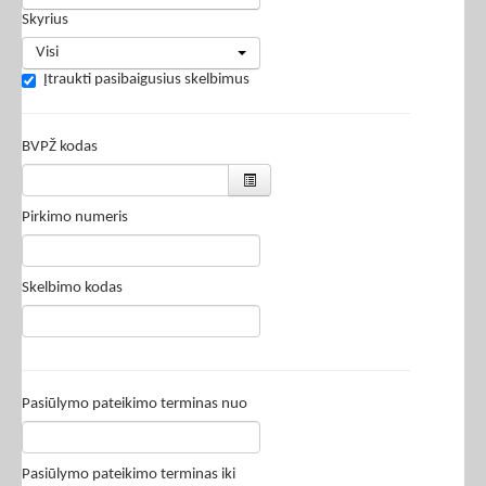
Skyrius
Visi
Įtraukti pasibaigusius skelbimus
BVPŽ kodas
Pirkimo numeris
Skelbimo kodas
Pasiūlymo pateikimo terminas nuo
Pasiūlymo pateikimo terminas iki