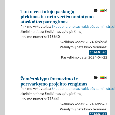
Turto vertintojo paslaugų
pirkimas ir turto vertės nustatymo
ataskaitos parengimas
Pirkimo vykdytojas:
Skuodo rajono savivaldybės administraci
Skelbimo tipas:
Skelbimas apie pirkimą
Pirkimo numeris:
718640
Skelbimo kodas: 2024-626958
Pasiūlymų pateikimo terminas:
2024-04-26
Paskelbimo data: 2024-04-22
Žemės sklypų formavimo ir
pertvarkymo projekto rengimas
Pirkimo vykdytojas:
Skuodo rajono savivaldybės administraci
Skelbimo tipas:
Skelbimas apie pirkimą
Pirkimo numeris:
718441
Skelbimo kodas: 2024-639567
Pasiūlymų pateikimo terminas:
2024-04-25