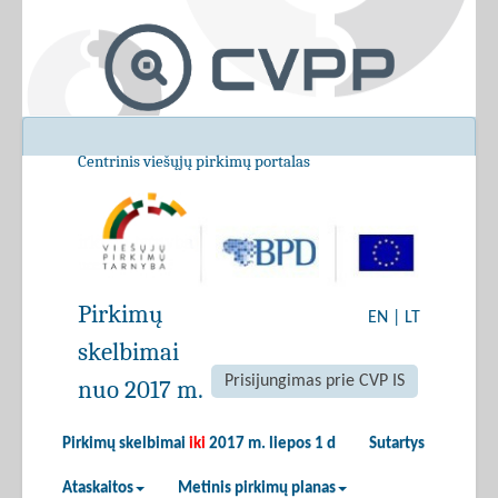
Centrinis viešųjų pirkimų portalas
Pirkimų
EN
|
LT
skelbimai
Prisijungimas prie CVP IS
nuo 2017 m.
Pirkimų skelbimai
iki
2017 m. liepos 1 d
Sutartys
Ataskaitos
Metinis pirkimų planas