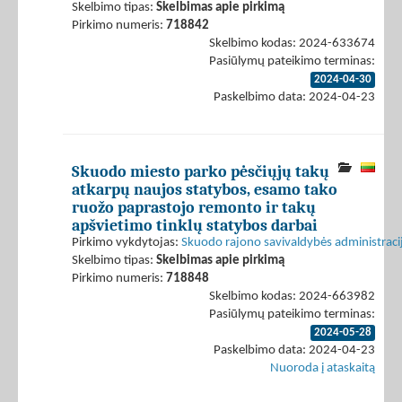
Skelbimo tipas:
Skelbimas apie pirkimą
Pirkimo numeris:
718842
Skelbimo kodas: 2024-633674
Pasiūlymų pateikimo terminas:
2024-04-30
Paskelbimo data: 2024-04-23
Skuodo miesto parko pėsčiųjų takų
atkarpų naujos statybos, esamo tako
ruožo paprastojo remonto ir takų
apšvietimo tinklų statybos darbai
Pirkimo vykdytojas:
Skuodo rajono savivaldybės administraci
Skelbimo tipas:
Skelbimas apie pirkimą
Pirkimo numeris:
718848
Skelbimo kodas: 2024-663982
Pasiūlymų pateikimo terminas:
2024-05-28
Paskelbimo data: 2024-04-23
Nuoroda į ataskaitą