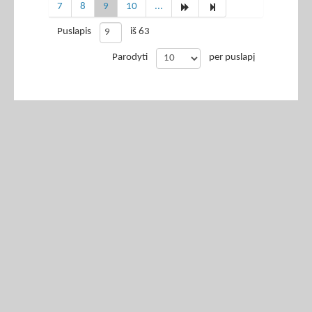
7
8
9
10
...
Puslapis
iš 63
Parodyti
per puslapį