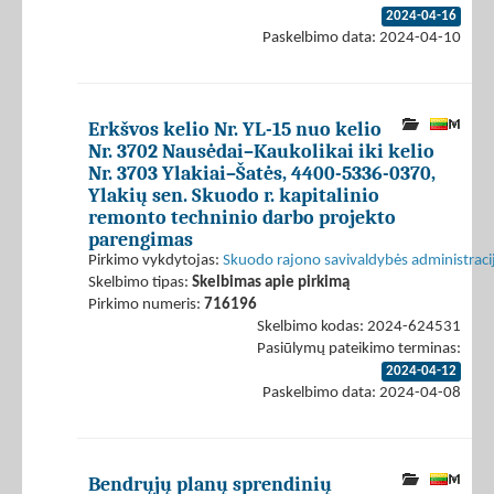
2024-04-16
Paskelbimo data: 2024-04-10
Erkšvos kelio Nr. YL-15 nuo kelio
Nr. 3702 Nausėdai–Kaukolikai iki kelio
Nr. 3703 Ylakiai–Šatės, 4400-5336-0370,
Ylakių sen. Skuodo r. kapitalinio
remonto techninio darbo projekto
parengimas
Pirkimo vykdytojas:
Skuodo rajono savivaldybės administraci
Skelbimo tipas:
Skelbimas apie pirkimą
Pirkimo numeris:
716196
Skelbimo kodas: 2024-624531
Pasiūlymų pateikimo terminas:
2024-04-12
Paskelbimo data: 2024-04-08
Bendrųjų planų sprendinių