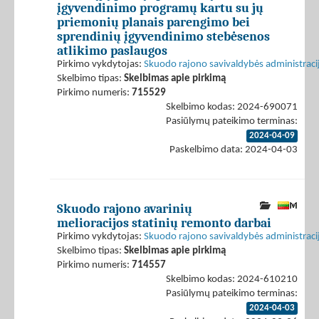
įgyvendinimo programų kartu su jų
priemonių planais parengimo bei
sprendinių įgyvendinimo stebėsenos
atlikimo paslaugos
Pirkimo vykdytojas:
Skuodo rajono savivaldybės administraci
Skelbimo tipas:
Skelbimas apie pirkimą
Pirkimo numeris:
715529
Skelbimo kodas: 2024-690071
Pasiūlymų pateikimo terminas:
2024-04-09
Paskelbimo data: 2024-04-03
Skuodo rajono avarinių
melioracijos statinių remonto darbai
Pirkimo vykdytojas:
Skuodo rajono savivaldybės administraci
Skelbimo tipas:
Skelbimas apie pirkimą
Pirkimo numeris:
714557
Skelbimo kodas: 2024-610210
Pasiūlymų pateikimo terminas:
2024-04-03