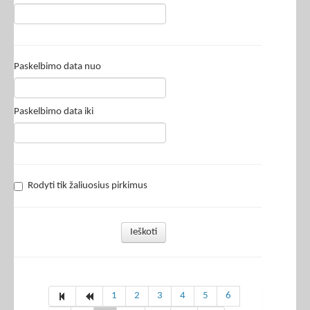
Paskelbimo data nuo
Paskelbimo data iki
Rodyti tik žaliuosius pirkimus
Ieškoti
1
2
3
4
5
6