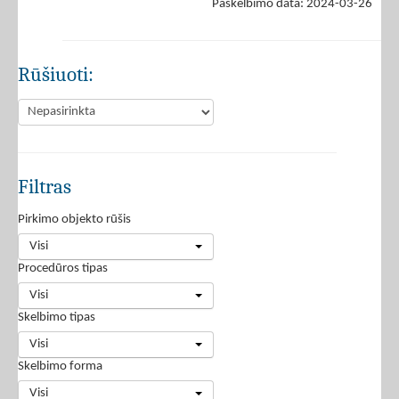
Paskelbimo data: 2024-03-26
Rūšiuoti:
Filtras
Pirkimo objekto rūšis
Visi
Procedūros tipas
Visi
Skelbimo tipas
Visi
Skelbimo forma
Visi