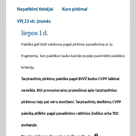
Nepatikimi tiekėjai
Kuro pirkimai
VPĮ 23 str. įmonės
liepos 1 d.
Paieška gali būti vykdoma pagal pirkimo pavadinimą ar jo
fragmentą. Tam paieškos lauko kairėje pusėje pasirinkite paieškos
kriterijų.
Tarptautinių pirkimų paieška pagal BVPŽ kodus CVPP laikinai
neveikia. RSS prenumeratos pranešimai apie tarptautinius
pirkimus taip pat nėra siunčiami. Tarptautinių skelbimų CVPP
paiešką atlikite pagal pavadinimo raktinius žodžius arba TED
puslapyje.