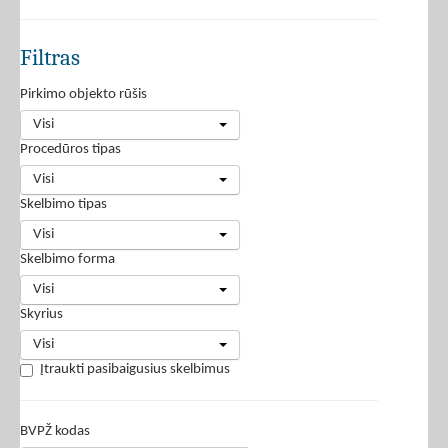
Filtras
Pirkimo objekto rūšis
Visi
Procedūros tipas
Visi
Skelbimo tipas
Visi
Skelbimo forma
Visi
Skyrius
Visi
Įtraukti pasibaigusius skelbimus
BVPŽ kodas