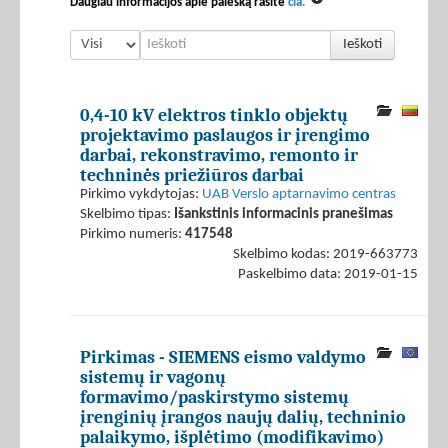
Daugiau informacijos apie paiešką rasite
čia.
Ieškoti
0,4-10 kV elektros tinklo objektų
projektavimo paslaugos ir įrengimo
darbai, rekonstravimo, remonto ir
techninės priežiūros darbai
Pirkimo vykdytojas:
UAB Verslo aptarnavimo centras
Skelbimo tipas:
Išankstinis informacinis pranešimas
Pirkimo numeris:
417548
Skelbimo kodas: 2019-663773
Paskelbimo data: 2019-01-15
Pirkimas - SIEMENS eismo valdymo
sistemų ir vagonų
formavimo/paskirstymo sistemų
įrenginių įrangos naujų dalių, techninio
palaikymo, išplėtimo (modifikavimo)