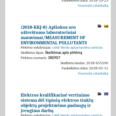
Paskelbimo data: 2018-10-23
Nuoroda į ataskaitą
(2018-KKJ-8) Aplinkos oro
užterštumo laboratoriniai
matavimai/MEASUREMENT OF
ENVIRONMENTAL POLLUTANTS
Pirkimo vykdytojas:
UAB Verslo aptarnavimo centras
Skelbimo tipas:
Skelbimas apie pirkimą
Pirkimo numeris:
380907
Skelbimo kodas: 2018-655590
Paskelbimo data: 2018-05-11
Nuoroda į ataskaitą
Elektros kvalifikacinė vertinimo
sistema dėl tipinių elektros tinklų
objektų projektavimo paslaugų ir
įrengimo darbų
Pirkimo vykdytojas:
UAB Verslo aptarnavimo centras