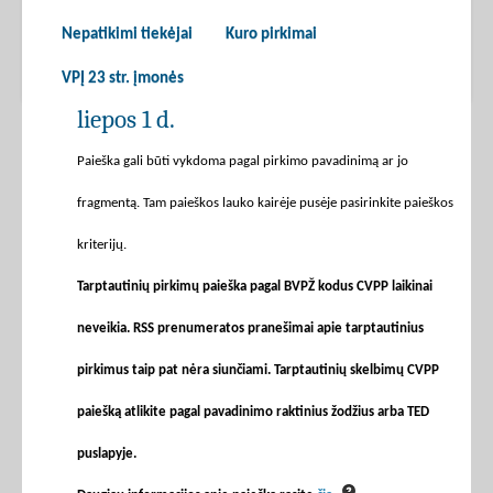
Nepatikimi tiekėjai
Kuro pirkimai
VPĮ 23 str. įmonės
liepos 1 d.
Paieška gali būti vykdoma pagal pirkimo pavadinimą ar jo
fragmentą. Tam paieškos lauko kairėje pusėje pasirinkite paieškos
kriterijų.
Tarptautinių pirkimų paieška pagal BVPŽ kodus CVPP laikinai
neveikia. RSS prenumeratos pranešimai apie tarptautinius
pirkimus taip pat nėra siunčiami. Tarptautinių skelbimų CVPP
paiešką atlikite pagal pavadinimo raktinius žodžius arba TED
puslapyje.