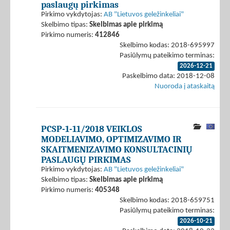
paslaugų pirkimas
Pirkimo vykdytojas:
AB "Lietuvos geležinkeliai"
Skelbimo tipas:
Skelbimas apie pirkimą
Pirkimo numeris:
412846
Skelbimo kodas: 2018-695997
Pasiūlymų pateikimo terminas:
2026-12-21
Paskelbimo data: 2018-12-08
Nuoroda į ataskaitą
PCSP-1-11/2018 VEIKLOS
MODELIAVIMO, OPTIMIZAVIMO IR
SKAITMENIZAVIMO KONSULTACINIŲ
PASLAUGŲ PIRKIMAS
Pirkimo vykdytojas:
AB "Lietuvos geležinkeliai"
Skelbimo tipas:
Skelbimas apie pirkimą
Pirkimo numeris:
405348
Skelbimo kodas: 2018-659751
Pasiūlymų pateikimo terminas:
2026-10-21