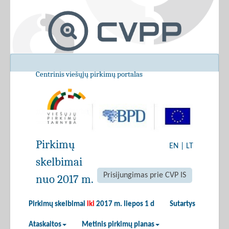
Centrinis viešųjų pirkimų portalas
Pirkimų
EN
|
LT
skelbimai
Prisijungimas prie CVP IS
nuo 2017 m.
Pirkimų skelbimai
iki
2017 m. liepos 1 d
Sutartys
Ataskaitos
Metinis pirkimų planas