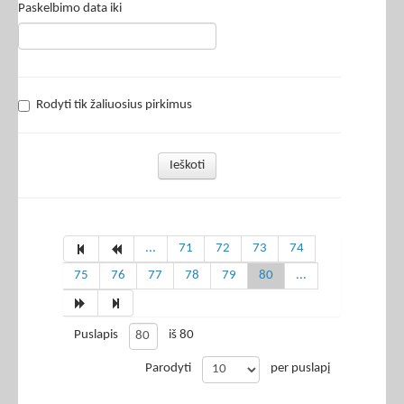
Paskelbimo data iki
Rodyti tik žaliuosius pirkimus
Ieškoti
...
71
72
73
74
75
76
77
78
79
80
...
Puslapis
iš 80
Parodyti
per puslapį