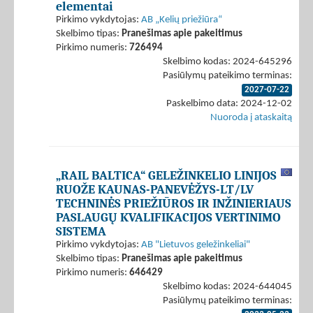
elementai
Pirkimo vykdytojas:
AB „Kelių priežiūra“
Skelbimo tipas:
Pranešimas apie pakeitimus
Pirkimo numeris:
726494
Skelbimo kodas: 2024-645296
Pasiūlymų pateikimo terminas:
2027-07-22
Paskelbimo data: 2024-12-02
Nuoroda į ataskaitą
„RAIL BALTICA“ GELEŽINKELIO LINIJOS
RUOŽE KAUNAS-PANEVĖŽYS-LT/LV
TECHNINĖS PRIEŽIŪROS IR INŽINIERIAUS
PASLAUGŲ KVALIFIKACIJOS VERTINIMO
SISTEMA
Pirkimo vykdytojas:
AB "Lietuvos geležinkeliai"
Skelbimo tipas:
Pranešimas apie pakeitimus
Pirkimo numeris:
646429
Skelbimo kodas: 2024-644045
Pasiūlymų pateikimo terminas: