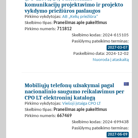
komunikacijų projektavimo ir projekto
vykdymo priežiūros paslaugos
Pirkimo vykdytojas:
AB „Kelių priežiūra“
Skelbimo tipas:
Pranešimas apie pakeitimus
Pirkimo numeris:
711812
Skelbimo kodas: 2024-615105
Pasiūlymų pateikimo terminas:
2027-03-07
Paskelbimo data: 2024-12-02
Nuoroda į ataskaitą
Mobiliųjų telefonų užsakymai pagal
nacionalinio saugumo reikalavimus per
CPO LT elektroninį katalogą
Pirkimo vykdytojas:
Viešoji įstaiga CPO LT
Skelbimo tipas:
Pranešimas apie pakeitimus
Pirkimo numeris:
667469
Skelbimo kodas: 2024-699438
Pasiūlymų pateikimo terminas:
2027-06-09