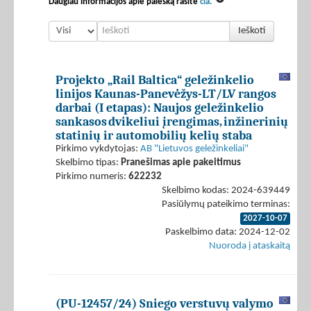
Daugiau informacijos apie paiešką rasite
čia.
Ieškoti
Projekto „Rail Baltica“ geležinkelio
linijos Kaunas-Panevėžys-LT/LV rangos
darbai (I etapas): Naujos geležinkelio
sankasos dvikeliui įrengimas, inžinerinių
statinių ir automobilių kelių staba
Pirkimo vykdytojas:
AB "Lietuvos geležinkeliai"
Skelbimo tipas:
Pranešimas apie pakeitimus
Pirkimo numeris:
622232
Skelbimo kodas: 2024-639449
Pasiūlymų pateikimo terminas:
2027-10-07
Paskelbimo data: 2024-12-02
Nuoroda į ataskaitą
(PU-12457/24) Sniego verstuvų valymo