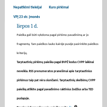
Nepatikimi tiekėjai
Kuro pirkimai
VPĮ 23 str. įmonės
liepos 1 d.
Paieška gali būti vykdoma pagal pirkimo pavadinimą ar jo
fragmentą. Tam paieškos lauko kairėje pusėje pasirinkite paieškos
kriterijų.
Tarptautinių pirkimų paieška pagal BVPŽ kodus CVPP laikinai
neveikia. RSS prenumeratos pranešimai apie tarptautinius
pirkimus taip pat nėra siunčiami. Tarptautinių skelbimų CVPP
paiešką atlikite pagal pavadinimo raktinius žodžius arba TED
puslapyje.