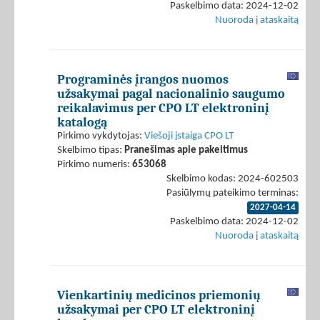
Paskelbimo data: 2024-12-02
Nuoroda į ataskaitą
Programinės įrangos nuomos
užsakymai pagal nacionalinio saugumo
reikalavimus per CPO LT elektroninį
katalogą
Pirkimo vykdytojas:
Viešoji įstaiga CPO LT
Skelbimo tipas:
Pranešimas apie pakeitimus
Pirkimo numeris:
653068
Skelbimo kodas: 2024-602503
Pasiūlymų pateikimo terminas:
2027-04-14
Paskelbimo data: 2024-12-02
Nuoroda į ataskaitą
Vienkartinių medicinos priemonių
užsakymai per CPO LT elektroninį