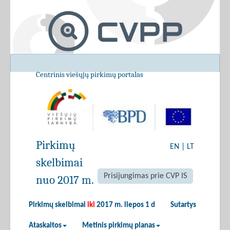
Centrinis viešųjų pirkimų portalas
Pirkimų
EN
|
LT
skelbimai
Prisijungimas prie CVP IS
nuo 2017 m.
Pirkimų skelbimai
iki
2017 m. liepos 1 d
Sutartys
Ataskaitos
Metinis pirkimų planas