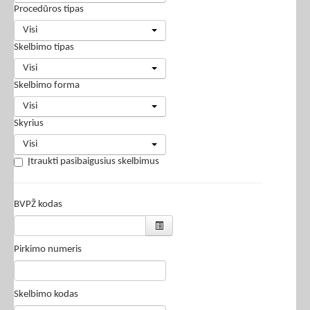
Procedūros tipas
Visi
Skelbimo tipas
Visi
Skelbimo forma
Visi
Skyrius
Visi
Įtraukti pasibaigusius skelbimus
BVPŽ kodas
Pirkimo numeris
Skelbimo kodas