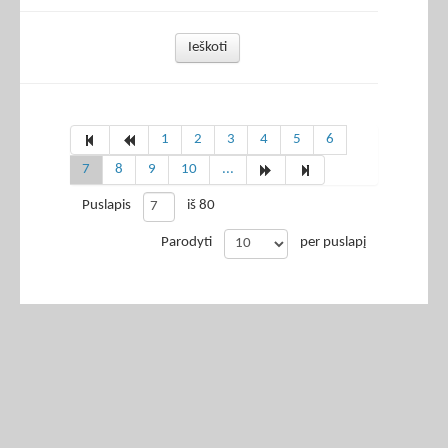
Ieškoti
1
2
3
4
5
6
7
8
9
10
...
Puslapis
iš 80
Parodyti
per puslapį