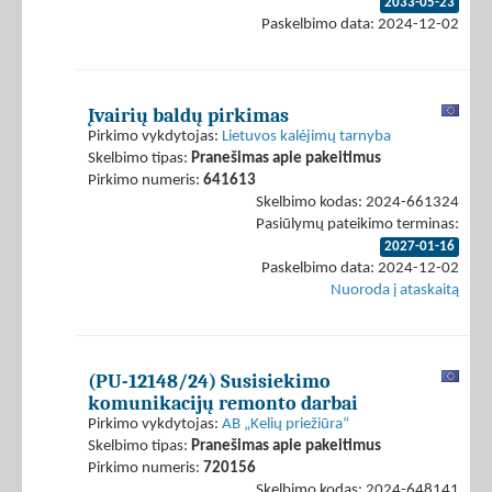
2033-05-23
Paskelbimo data: 2024-12-02
Įvairių baldų pirkimas
Pirkimo vykdytojas:
Lietuvos kalėjimų tarnyba
Skelbimo tipas:
Pranešimas apie pakeitimus
Pirkimo numeris:
641613
Skelbimo kodas: 2024-661324
Pasiūlymų pateikimo terminas:
2027-01-16
Paskelbimo data: 2024-12-02
Nuoroda į ataskaitą
(PU-12148/24) Susisiekimo
komunikacijų remonto darbai
Pirkimo vykdytojas:
AB „Kelių priežiūra“
Skelbimo tipas:
Pranešimas apie pakeitimus
Pirkimo numeris:
720156
Skelbimo kodas: 2024-648141