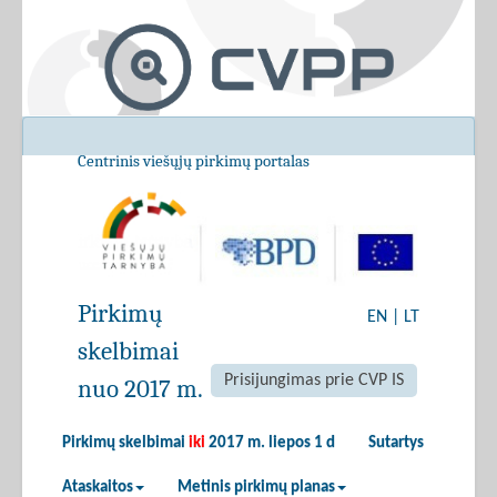
Centrinis viešųjų pirkimų portalas
Pirkimų
EN
|
LT
skelbimai
Prisijungimas prie CVP IS
nuo 2017 m.
Pirkimų skelbimai
iki
2017 m. liepos 1 d
Sutartys
Ataskaitos
Metinis pirkimų planas