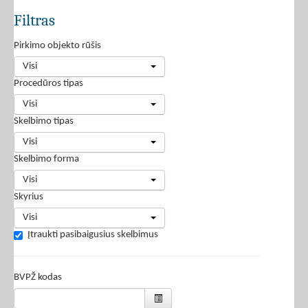
Filtras
Pirkimo objekto rūšis
Visi
Procedūros tipas
Visi
Skelbimo tipas
Visi
Skelbimo forma
Visi
Skyrius
Visi
Įtraukti pasibaigusius skelbimus
BVPŽ kodas