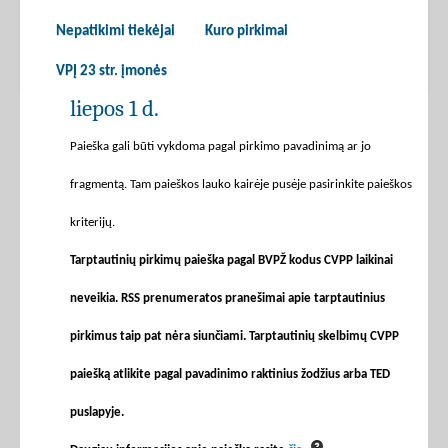
Nepatikimi tiekėjai
Kuro pirkimai
VPĮ 23 str. įmonės
liepos 1 d.
Paieška gali būti vykdoma pagal pirkimo pavadinimą ar jo
fragmentą. Tam paieškos lauko kairėje pusėje pasirinkite paieškos
kriterijų.
Tarptautinių pirkimų paieška pagal BVPŽ kodus CVPP laikinai
neveikia. RSS prenumeratos pranešimai apie tarptautinius
pirkimus taip pat nėra siunčiami. Tarptautinių skelbimų CVPP
paiešką atlikite pagal pavadinimo raktinius žodžius arba TED
puslapyje.