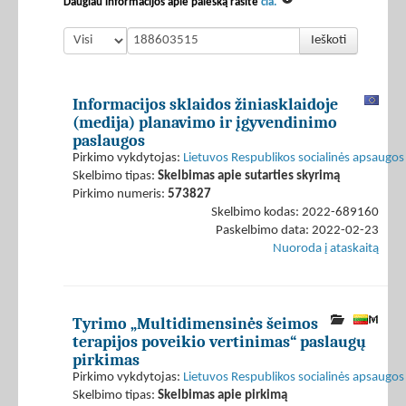
Daugiau informacijos apie paiešką rasite
čia.
Ieškoti
Informacijos sklaidos žiniasklaidoje
(medija) planavimo ir įgyvendinimo
paslaugos
Pirkimo vykdytojas:
Lietuvos Respublikos socialinės apsaugos 
Skelbimo tipas:
Skelbimas apie sutarties skyrimą
Pirkimo numeris:
573827
Skelbimo kodas: 2022-689160
Paskelbimo data: 2022-02-23
Nuoroda į ataskaitą
Tyrimo „Multidimensinės šeimos
terapijos poveikio vertinimas“ paslaugų
pirkimas
Pirkimo vykdytojas:
Lietuvos Respublikos socialinės apsaugos 
Skelbimo tipas:
Skelbimas apie pirkimą