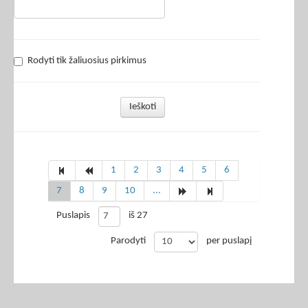
Rodyti tik žaliuosius pirkimus
Ieškoti
1
2
3
4
5
6
7
8
9
10
...
Puslapis
iš 27
Parodyti
per puslapį