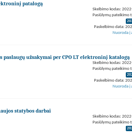
ektroninį patalogą
Skelbimo kodas: 202
Pasiūlymų pateikimo t
20
Paskelbimo data: 20
Nuoroda į 
os paslaugų užsakymai per CPO LT elektroninį katalogą
Skelbimo kodas: 202
Pasiūlymų pateikimo t
20
Paskelbimo data: 20
Nuoroda į 
naujos statybos darbai
Skelbimo kodas: 202
Pasiūlymų pateikimo t
20