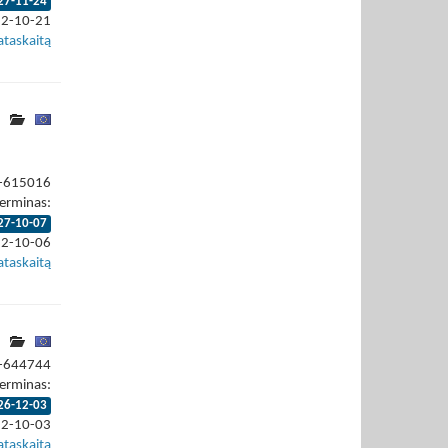
27-11-24
22-10-21
ataskaitą
2-615016
erminas:
27-10-07
22-10-06
ataskaitą
2-644744
erminas:
26-12-03
22-10-03
ataskaitą