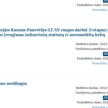
20
Paskelbimo data: 20
Nuoroda į 
linijos Kaunas-Panevėžys-LT/LV rangos darbai (I etapas):
i įrengimas, inžinerinių statinių ir automobilių kelių
Skelbimo kodas: 202
Pasiūlymų pateikimo t
20
Paskelbimo data: 20
Nuoroda į 
timo medžiagos
Skelbimo kodas: 202
Pasiūlymų pateikimo t
20
Paskelbimo data: 20
Nuoroda į 