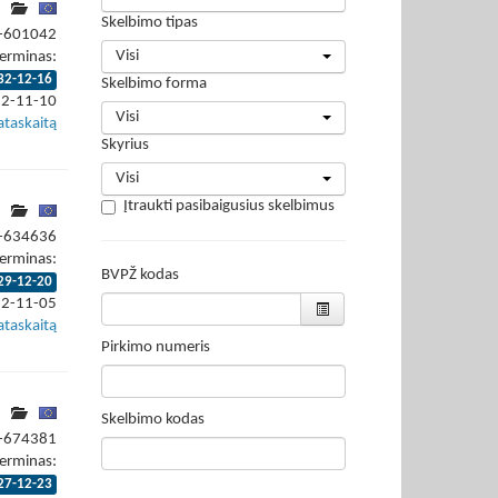
Skelbimo tipas
2-601042
Visi
erminas:
32-12-16
Skelbimo forma
22-11-10
Visi
ataskaitą
Skyrius
Visi
Įtraukti pasibaigusius skelbimus
2-634636
erminas:
BVPŽ kodas
29-12-20
22-11-05
ataskaitą
Pirkimo numeris
Skelbimo kodas
2-674381
erminas:
27-12-23