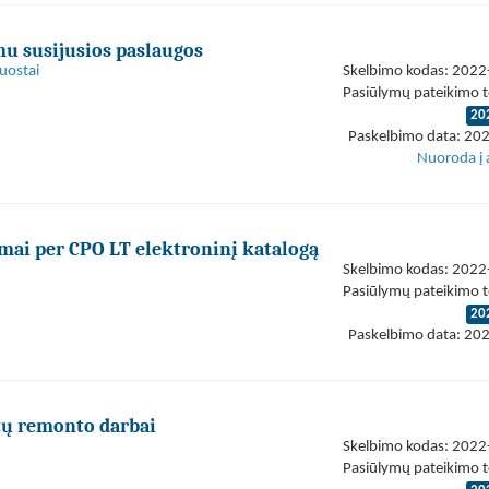
mu susijusios paslaugos
uostai
Skelbimo kodas: 202
Pasiūlymų pateikimo t
20
Paskelbimo data: 20
Nuoroda į 
mai per CPO LT elektroninį katalogą
Skelbimo kodas: 202
Pasiūlymų pateikimo t
20
Paskelbimo data: 20
tų remonto darbai
Skelbimo kodas: 202
Pasiūlymų pateikimo t