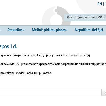
EN
|
Prisijungimas prie CVP IS
s
Ataskaitos
Metinis pirkimų planas
Nepatikimi tiekėjai
pos 1 d.
agmentą. Tam paieškos lauko kairėje pusėje pasirinkite paieškos kriterijų.
nai neveikia. RSS prenumeratos pranešimai apie tarptautinius pirkimus taip pat nėr
imo raktinius žodžius arba TED puslapyje.
I