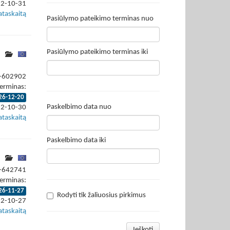
22-10-31
ataskaitą
Pasiūlymo pateikimo terminas nuo
Pasiūlymo pateikimo terminas iki
2-602902
erminas:
26-12-20
Paskelbimo data nuo
22-10-30
ataskaitą
Paskelbimo data iki
2-642741
erminas:
26-11-27
Rodyti tik žaliuosius pirkimus
22-10-27
ataskaitą
Ieškoti