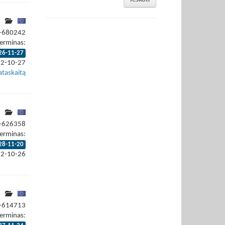
2-680242
erminas:
26-11-27
22-10-27
ataskaitą
2-626358
erminas:
28-11-20
22-10-26
2-614713
erminas: