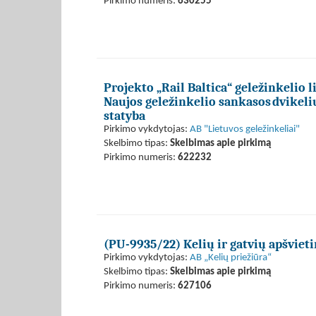
Pirkimo numeris:
630255
Projekto „Rail Baltica“ geležinkelio 
Naujos geležinkelio sankasos dvikeliu
statyba
Pirkimo vykdytojas:
AB "Lietuvos geležinkeliai"
Skelbimo tipas:
Skelbimas apie pirkimą
Pirkimo numeris:
622232
(PU-9935/22) Kelių ir gatvių apšvie
Pirkimo vykdytojas:
AB „Kelių priežiūra“
Skelbimo tipas:
Skelbimas apie pirkimą
Pirkimo numeris:
627106