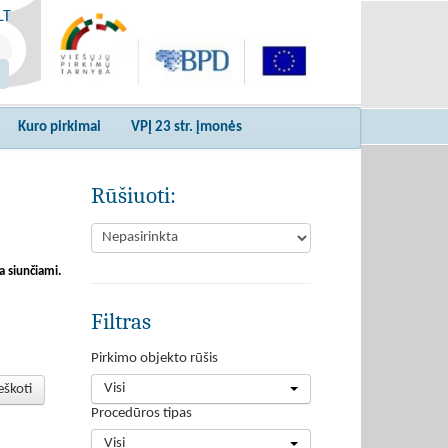
LT
Kuro pirkimai
VPĮ 23 str. įmonės
Rūšiuoti:
a siunčiami.
Filtras
Pirkimo objekto rūšis
Visi
eškoti
Procedūros tipas
Visi