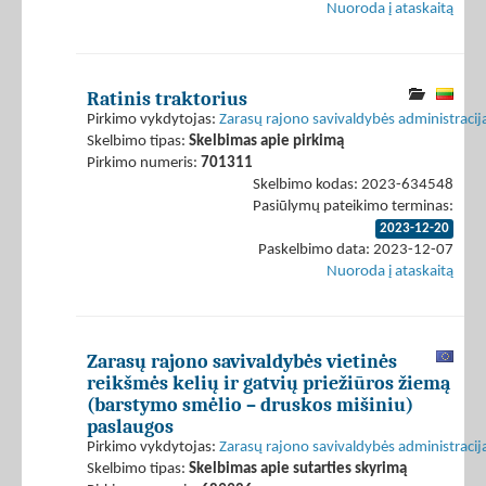
Nuoroda į ataskaitą
Ratinis traktorius
Pirkimo vykdytojas:
Zarasų rajono savivaldybės administracij
Skelbimo tipas:
Skelbimas apie pirkimą
Pirkimo numeris:
701311
Skelbimo kodas: 2023-634548
Pasiūlymų pateikimo terminas:
2023-12-20
Paskelbimo data: 2023-12-07
Nuoroda į ataskaitą
Zarasų rajono savivaldybės vietinės
reikšmės kelių ir gatvių priežiūros žiemą
(barstymo smėlio – druskos mišiniu)
paslaugos
Pirkimo vykdytojas:
Zarasų rajono savivaldybės administracij
Skelbimo tipas:
Skelbimas apie sutarties skyrimą