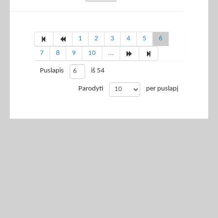
1
2
3
4
5
6
7
8
9
10
...
Puslapis
iš 54
Parodyti
per puslapį