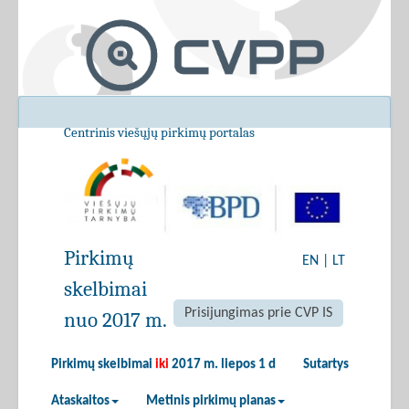
Centrinis viešųjų pirkimų portalas
Pirkimų
EN
|
LT
skelbimai
Prisijungimas prie CVP IS
nuo 2017 m.
Pirkimų skelbimai
iki
2017 m. liepos 1 d
Sutartys
Ataskaitos
Metinis pirkimų planas