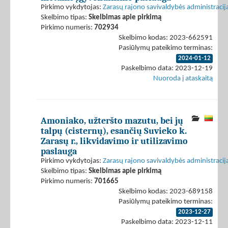
Pirkimo vykdytojas:
Zarasų rajono savivaldybės administracij
Skelbimo tipas:
Skelbimas apie pirkimą
Pirkimo numeris:
702934
Skelbimo kodas: 2023-662591
Pasiūlymų pateikimo terminas:
2024-01-12
Paskelbimo data: 2023-12-19
Nuoroda į ataskaitą
Amoniako, užteršto mazutu, bei jų
talpų (cisternų), esančių Suvieko k.
Zarasų r., likvidavimo ir utilizavimo
paslauga
Pirkimo vykdytojas:
Zarasų rajono savivaldybės administracij
Skelbimo tipas:
Skelbimas apie pirkimą
Pirkimo numeris:
701665
Skelbimo kodas: 2023-689158
Pasiūlymų pateikimo terminas:
2023-12-27
Paskelbimo data: 2023-12-11