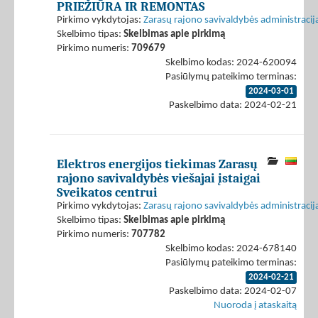
PRIEŽIŪRA IR REMONTAS
Pirkimo vykdytojas:
Zarasų rajono savivaldybės administracij
Skelbimo tipas:
Skelbimas apie pirkimą
Pirkimo numeris:
709679
Skelbimo kodas: 2024-620094
Pasiūlymų pateikimo terminas:
2024-03-01
Paskelbimo data: 2024-02-21
Elektros energijos tiekimas Zarasų
rajono savivaldybės viešajai įstaigai
Sveikatos centrui
Pirkimo vykdytojas:
Zarasų rajono savivaldybės administracij
Skelbimo tipas:
Skelbimas apie pirkimą
Pirkimo numeris:
707782
Skelbimo kodas: 2024-678140
Pasiūlymų pateikimo terminas:
2024-02-21
Paskelbimo data: 2024-02-07
Nuoroda į ataskaitą