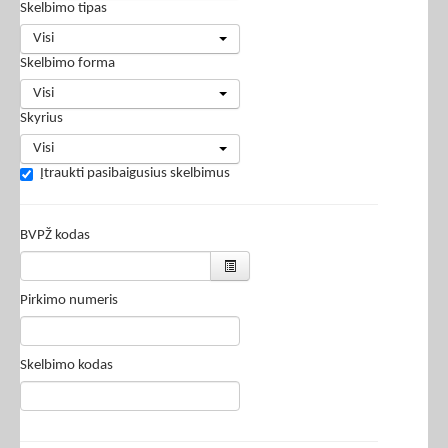
Skelbimo tipas
Visi
Skelbimo forma
Visi
Skyrius
Visi
Įtraukti pasibaigusius skelbimus
BVPŽ kodas
Pirkimo numeris
Skelbimo kodas