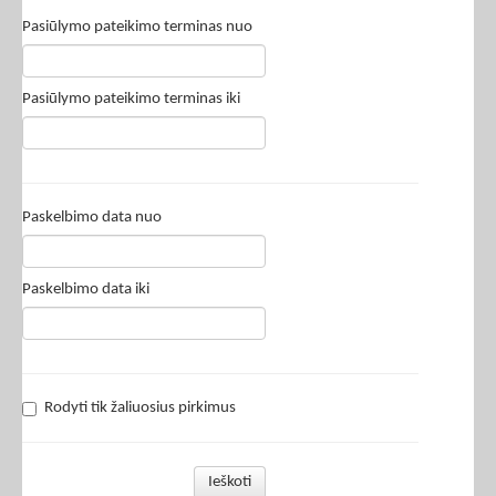
Pasiūlymo pateikimo terminas nuo
Pasiūlymo pateikimo terminas iki
Paskelbimo data nuo
Paskelbimo data iki
Rodyti tik žaliuosius pirkimus
Ieškoti