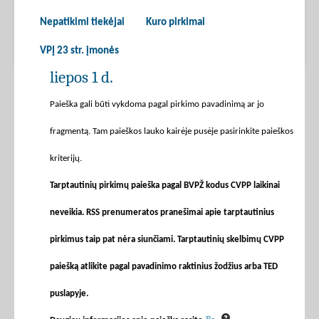
Nepatikimi tiekėjai
Kuro pirkimai
VPĮ 23 str. įmonės
liepos 1 d.
Paieška gali būti vykdoma pagal pirkimo pavadinimą ar jo
fragmentą. Tam paieškos lauko kairėje pusėje pasirinkite paieškos
kriterijų.
Tarptautinių pirkimų paieška pagal BVPŽ kodus CVPP laikinai
neveikia. RSS prenumeratos pranešimai apie tarptautinius
pirkimus taip pat nėra siunčiami. Tarptautinių skelbimų CVPP
paiešką atlikite pagal pavadinimo raktinius žodžius arba TED
puslapyje.