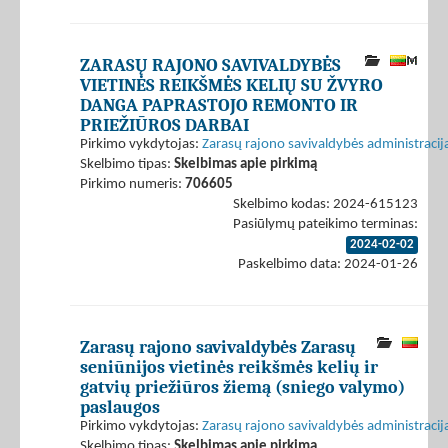
ZARASŲ RAJONO SAVIVALDYBĖS
VIETINĖS REIKŠMĖS KELIŲ SU ŽVYRO
DANGA PAPRASTOJO REMONTO IR
PRIEŽIŪROS DARBAI
Pirkimo vykdytojas:
Zarasų rajono savivaldybės administracij
Skelbimo tipas:
Skelbimas apie pirkimą
Pirkimo numeris:
706605
Skelbimo kodas: 2024-615123
Pasiūlymų pateikimo terminas:
2024-02-02
Paskelbimo data: 2024-01-26
Zarasų rajono savivaldybės Zarasų
seniūnijos vietinės reikšmės kelių ir
gatvių priežiūros žiemą (sniego valymo)
paslaugos
Pirkimo vykdytojas:
Zarasų rajono savivaldybės administracij
Skelbimo tipas:
Skelbimas apie pirkimą