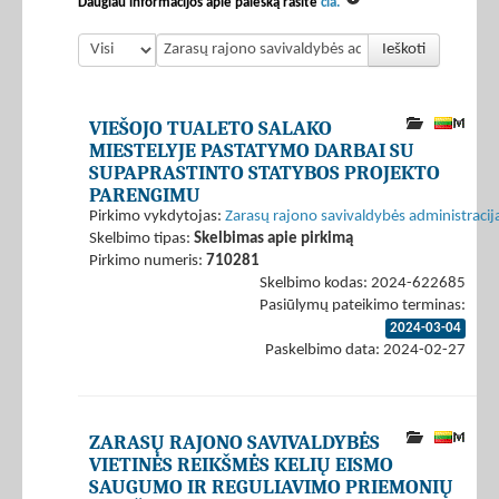
Daugiau informacijos apie paiešką rasite
čia.
Ieškoti
VIEŠOJO TUALETO SALAKO
MIESTELYJE PASTATYMO DARBAI SU
SUPAPRASTINTO STATYBOS PROJEKTO
PARENGIMU
Pirkimo vykdytojas:
Zarasų rajono savivaldybės administracij
Skelbimo tipas:
Skelbimas apie pirkimą
Pirkimo numeris:
710281
Skelbimo kodas: 2024-622685
Pasiūlymų pateikimo terminas:
2024-03-04
Paskelbimo data: 2024-02-27
ZARASŲ RAJONO SAVIVALDYBĖS
VIETINĖS REIKŠMĖS KELIŲ EISMO
SAUGUMO IR REGULIAVIMO PRIEMONIŲ