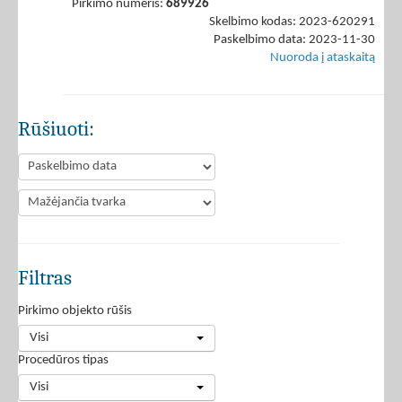
Pirkimo numeris:
689926
Skelbimo kodas: 2023-620291
Paskelbimo data: 2023-11-30
Nuoroda į ataskaitą
Rūšiuoti:
Filtras
Pirkimo objekto rūšis
Visi
Procedūros tipas
Visi