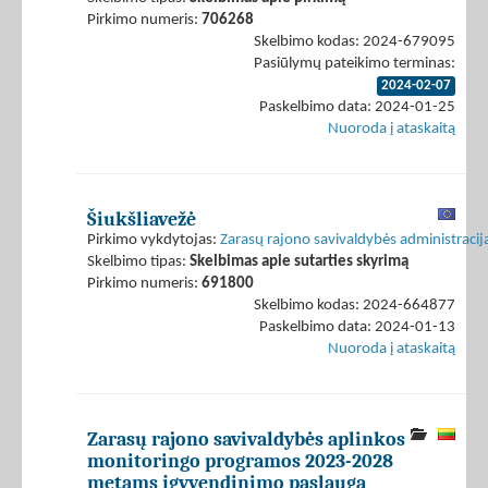
Pirkimo numeris:
706268
Skelbimo kodas: 2024-679095
Pasiūlymų pateikimo terminas:
2024-02-07
Paskelbimo data: 2024-01-25
Nuoroda į ataskaitą
Šiukšliavežė
Pirkimo vykdytojas:
Zarasų rajono savivaldybės administracij
Skelbimo tipas:
Skelbimas apie sutarties skyrimą
Pirkimo numeris:
691800
Skelbimo kodas: 2024-664877
Paskelbimo data: 2024-01-13
Nuoroda į ataskaitą
Zarasų rajono savivaldybės aplinkos
monitoringo programos 2023-2028
metams įgyvendinimo paslauga