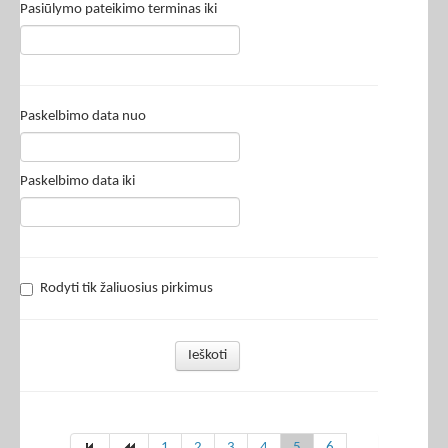
Pasiūlymo pateikimo terminas iki
Paskelbimo data nuo
Paskelbimo data iki
Rodyti tik žaliuosius pirkimus
Ieškoti
1
2
3
4
5
6