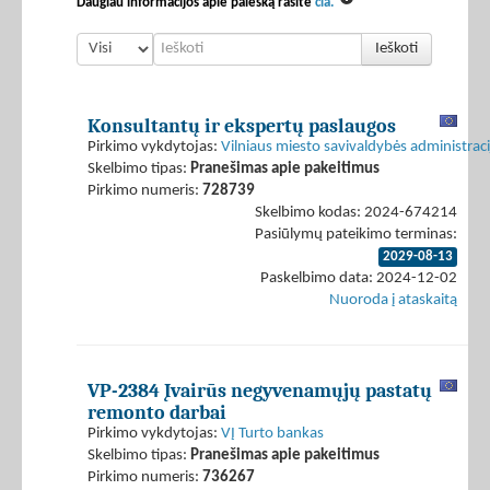
Daugiau informacijos apie paiešką rasite
čia.
Ieškoti
Konsultantų ir ekspertų paslaugos
Pirkimo vykdytojas:
Vilniaus miesto savivaldybės administraci
Skelbimo tipas:
Pranešimas apie pakeitimus
Pirkimo numeris:
728739
Skelbimo kodas: 2024-674214
Pasiūlymų pateikimo terminas:
2029-08-13
Paskelbimo data: 2024-12-02
Nuoroda į ataskaitą
VP-2384 Įvairūs negyvenamųjų pastatų
remonto darbai
Pirkimo vykdytojas:
VĮ Turto bankas
Skelbimo tipas:
Pranešimas apie pakeitimus
Pirkimo numeris:
736267