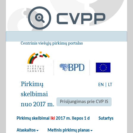
Centrinis viešųjų pirkimų portalas
Pirkimų
EN
|
LT
skelbimai
Prisijungimas prie CVP IS
nuo 2017 m.
Pirkimų skelbimai
iki
2017 m. liepos 1 d
Sutartys
Ataskaitos
Metinis pirkimų planas