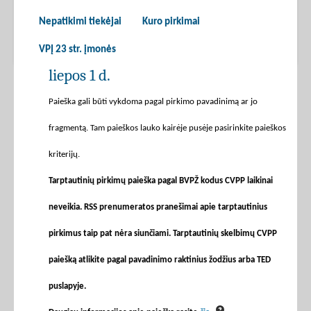
Nepatikimi tiekėjai
Kuro pirkimai
VPĮ 23 str. įmonės
liepos 1 d.
Paieška gali būti vykdoma pagal pirkimo pavadinimą ar jo
fragmentą. Tam paieškos lauko kairėje pusėje pasirinkite paieškos
kriterijų.
Tarptautinių pirkimų paieška pagal BVPŽ kodus CVPP laikinai
neveikia. RSS prenumeratos pranešimai apie tarptautinius
pirkimus taip pat nėra siunčiami. Tarptautinių skelbimų CVPP
paiešką atlikite pagal pavadinimo raktinius žodžius arba TED
puslapyje.