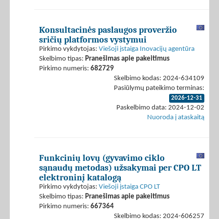
Konsultacinės paslaugos proveržio
sričių platformos vystymui
Pirkimo vykdytojas:
Viešoji įstaiga Inovacijų agentūra
Skelbimo tipas:
Pranešimas apie pakeitimus
Pirkimo numeris:
682729
Skelbimo kodas: 2024-634109
Pasiūlymų pateikimo terminas:
2026-12-31
Paskelbimo data: 2024-12-02
Nuoroda į ataskaitą
Funkcinių lovų (gyvavimo ciklo
sąnaudų metodas) užsakymai per CPO LT
elektroninį katalogą
Pirkimo vykdytojas:
Viešoji įstaiga CPO LT
Skelbimo tipas:
Pranešimas apie pakeitimus
Pirkimo numeris:
667364
Skelbimo kodas: 2024-606257