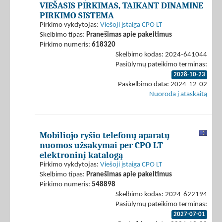
VIEŠASIS PIRKIMAS, TAIKANT DINAMINE
PIRKIMO SISTEMA
Pirkimo vykdytojas:
Viešoji įstaiga CPO LT
Skelbimo tipas:
Pranešimas apie pakeitimus
Pirkimo numeris:
618320
Skelbimo kodas: 2024-641044
Pasiūlymų pateikimo terminas:
2028-10-23
Paskelbimo data: 2024-12-02
Nuoroda į ataskaitą
Mobiliojo ryšio telefonų aparatų
nuomos užsakymai per CPO LT
elektroninį katalogą
Pirkimo vykdytojas:
Viešoji įstaiga CPO LT
Skelbimo tipas:
Pranešimas apie pakeitimus
Pirkimo numeris:
548898
Skelbimo kodas: 2024-622194
Pasiūlymų pateikimo terminas:
2027-07-01