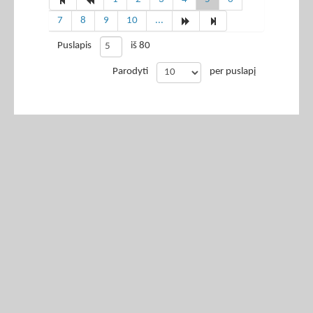
7
8
9
10
...
Puslapis
iš 80
Parodyti
per puslapį