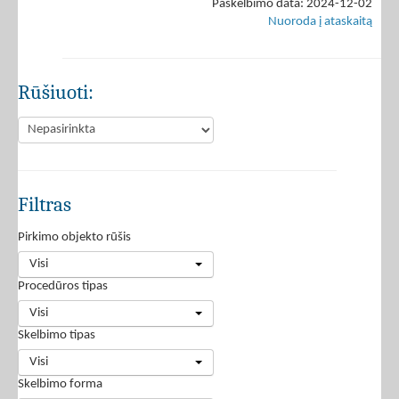
Paskelbimo data: 2024-12-02
Nuoroda į ataskaitą
Rūšiuoti:
Filtras
Pirkimo objekto rūšis
Visi
Procedūros tipas
Visi
Skelbimo tipas
Visi
Skelbimo forma