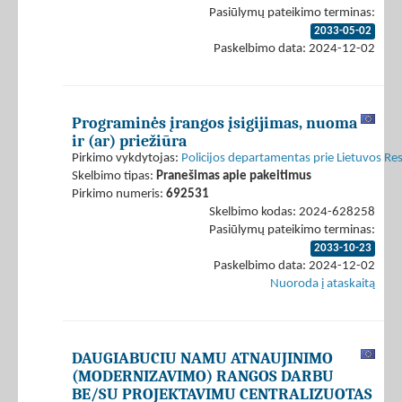
Pasiūlymų pateikimo terminas:
2033-05-02
Paskelbimo data: 2024-12-02
Programinės įrangos įsigijimas, nuoma
ir (ar) priežiūra
Pirkimo vykdytojas:
Policijos departamentas prie Lietuvos Res
Skelbimo tipas:
Pranešimas apie pakeitimus
Pirkimo numeris:
692531
Skelbimo kodas: 2024-628258
Pasiūlymų pateikimo terminas:
2033-10-23
Paskelbimo data: 2024-12-02
Nuoroda į ataskaitą
DAUGIABUCIU NAMU ATNAUJINIMO
(MODERNIZAVIMO) RANGOS DARBU
BE/SU PROJEKTAVIMU CENTRALIZUOTAS