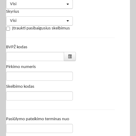
Visi
Skyrius
Visi
Įtraukti pasibaigusius skelbimus
BVPŽ kodas
Pirkimo numeris
Skelbimo kodas
Pasiūlymo pateikimo terminas nuo