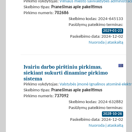
Pirkimo vykdytojas:
Vilniaus miesto savivaldybės administraci
Skelbimo tipas:
Pranešimas apie pakeitimus
Pirkimo numeris:
702686
Skelbimo kodas: 2024-645133
Pasiūlymų pateikimo terminas:
2029-01-23
Paskelbimo data: 2024-12-02
Nuoroda į ataskaitą
Ivairiu darbo pirštiniu pirkimas,
siekiant sukurti dinamine pirkimo
sistema
Pirkimo vykdytojas:
Valstybės įmonė Ignalinos atominė elektr
Skelbimo tipas:
Pranešimas apie pakeitimus
Pirkimo numeris:
737092
Skelbimo kodas: 2024-632882
Pasiūlymų pateikimo terminas:
2028-10-26
Paskelbimo data: 2024-12-02
Nuoroda į ataskaitą