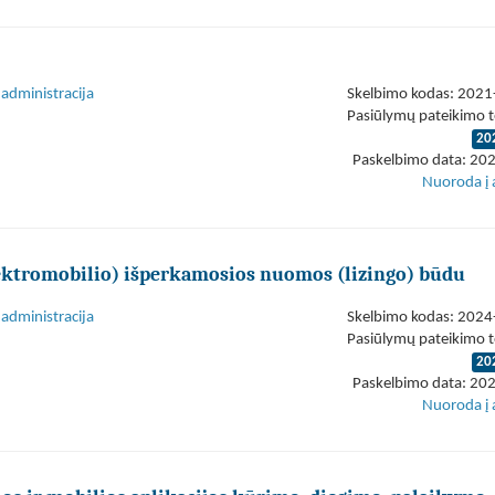
administracija
Skelbimo kodas: 202
Pasiūlymų pateikimo t
20
Paskelbimo data: 20
Nuoroda į 
ektromobilio) išperkamosios nuomos (lizingo) būdu
administracija
Skelbimo kodas: 202
Pasiūlymų pateikimo t
20
Paskelbimo data: 20
Nuoroda į 