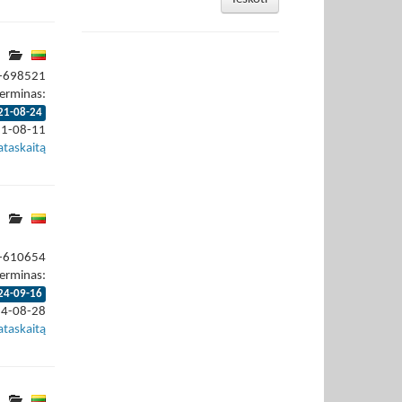
1-698521
erminas:
21-08-24
21-08-11
ataskaitą
4-610654
erminas:
24-09-16
24-08-28
ataskaitą