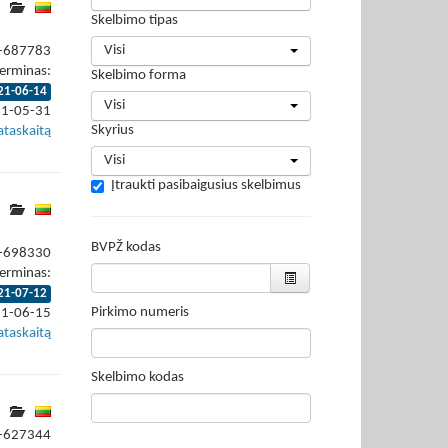
Skelbimo tipas
Visi
1-687783
erminas:
Skelbimo forma
21-06-14
Visi
21-05-31
Skyrius
ataskaitą
Visi
Įtraukti pasibaigusius skelbimus
BVPŽ kodas
1-698330
erminas:
21-07-12
Pirkimo numeris
21-06-15
ataskaitą
Skelbimo kodas
1-627344