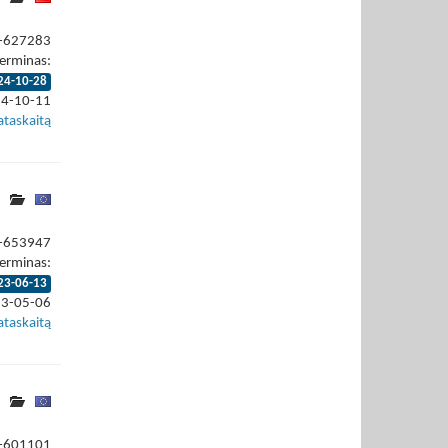
4-627283
erminas:
24-10-28
24-10-11
ataskaitą
3-653947
erminas:
23-06-13
23-05-06
ataskaitą
3-601101