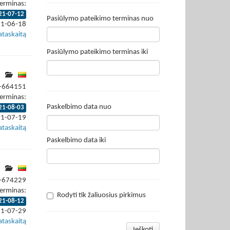
erminas:
21-07-12
Pasiūlymo pateikimo terminas nuo
21-06-18
ataskaitą
Pasiūlymo pateikimo terminas iki
1-664151
erminas:
Paskelbimo data nuo
21-08-03
21-07-19
ataskaitą
Paskelbimo data iki
1-674229
erminas:
Rodyti tik žaliuosius pirkimus
21-08-12
21-07-29
ataskaitą
Ieškoti