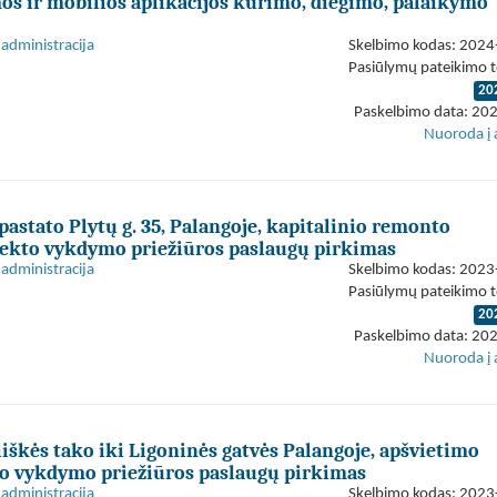
os ir mobilios aplikacijos kūrimo, diegimo, palaikymo
administracija
Skelbimo kodas: 202
Pasiūlymų pateikimo t
20
Paskelbimo data: 20
Nuoroda į 
 pastato Plytų g. 35, Palangoje, kapitalinio remonto
jekto vykdymo priežiūros paslaugų pirkimas
administracija
Skelbimo kodas: 202
Pasiūlymų pateikimo t
20
Paskelbimo data: 20
Nuoroda į 
iškės tako iki Ligoninės gatvės Palangoje, apšvietimo
to vykdymo priežiūros paslaugų pirkimas
administracija
Skelbimo kodas: 202