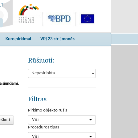
LT
Kuro pirkimai
VPĮ 23 str. įmonės
Rūšiuoti:
a siunčiami.
Filtras
Pirkimo objekto rūšis
Visi
eškoti
Procedūros tipas
Visi