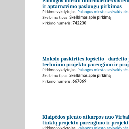
Palangos miesto informacinės sistem
ir aptarnavimo paslaugų pirkimas
Pirkimo vykdytojas:
Palangos miesto savivaldybės 
Skelbimo tipas:
Skelbimas apie pirkimą
Pirkimo numeris:
742230
Mokslo paskirties lopšelio - darželio
techninio projekto parengimo ir pro
Pirkimo vykdytojas:
Palangos miesto savivaldybės 
Skelbimo tipas:
Skelbimas apie pirkimą
Pirkimo numeris:
667869
Klaipėdos plento atkarpos nuo Virbal
tinklų projekto parengimo ir projek
Pirkimo vykdytojas:
Palangos miesto savivaldybės 