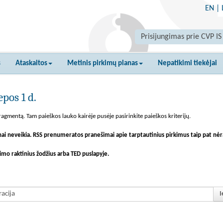
EN
|
Prisijungimas prie CVP IS
s
Ataskaitos
Metinis pirkimų planas
Nepatikimi tiekėjai
pos 1 d.
agmentą. Tam paieškos lauko kairėje pusėje pasirinkite paieškos kriterijų.
nai neveikia. RSS prenumeratos pranešimai apie tarptautinius pirkimus taip pat nėr
imo raktinius žodžius arba TED puslapyje.
I