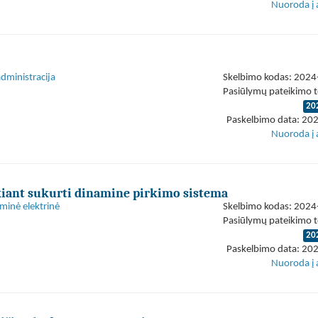
Nuoroda į 
administracija
Skelbimo kodas: 202
Pasiūlymų pateikimo t
20
Paskelbimo data: 20
Nuoroda į 
ekiant sukurti dinamine pirkimo sistema
minė elektrinė
Skelbimo kodas: 202
Pasiūlymų pateikimo t
20
Paskelbimo data: 20
Nuoroda į 