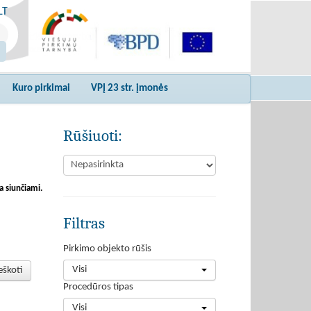
LT
Kuro pirkimai
VPĮ 23 str. įmonės
Rūšiuoti:
a siunčiami.
Filtras
Pirkimo objekto rūšis
Visi
eškoti
Procedūros tipas
Visi