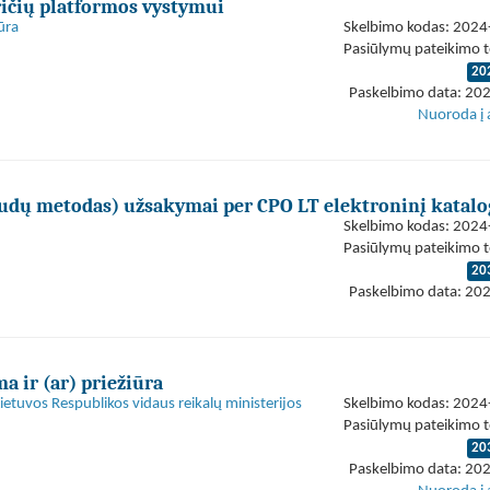
ričių platformos vystymui
ūra
Skelbimo kodas: 202
Pasiūlymų pateikimo t
20
Paskelbimo data: 20
Nuoroda į 
udų metodas) užsakymai per CPO LT elektroninį katalo
Skelbimo kodas: 202
Pasiūlymų pateikimo t
20
Paskelbimo data: 20
a ir (ar) priežiūra
ietuvos Respublikos vidaus reikalų ministerijos
Skelbimo kodas: 202
Pasiūlymų pateikimo t
20
Paskelbimo data: 20