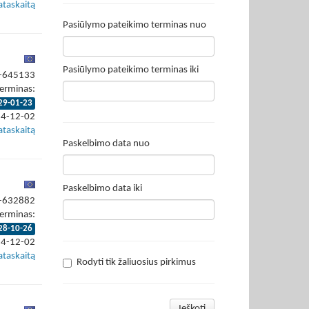
ataskaitą
Pasiūlymo pateikimo terminas nuo
Pasiūlymo pateikimo terminas iki
4-645133
erminas:
29-01-23
24-12-02
ataskaitą
Paskelbimo data nuo
Paskelbimo data iki
4-632882
erminas:
28-10-26
24-12-02
ataskaitą
Rodyti tik žaliuosius pirkimus
Ieškoti