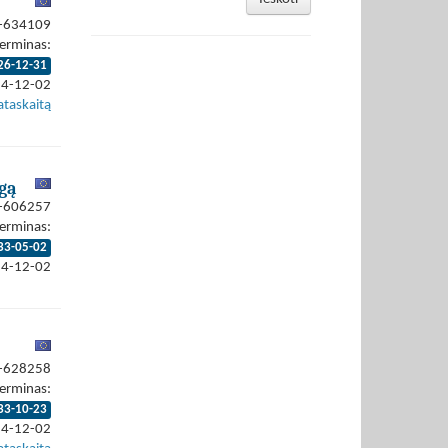
4-634109
erminas:
26-12-31
24-12-02
ataskaitą
gą
4-606257
erminas:
33-05-02
24-12-02
4-628258
erminas:
33-10-23
24-12-02