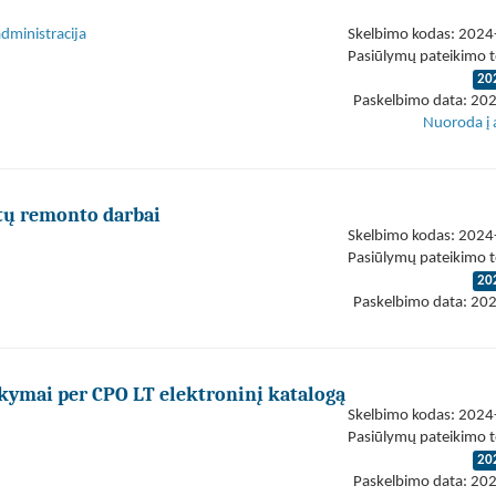
administracija
Skelbimo kodas: 202
Pasiūlymų pateikimo t
20
Paskelbimo data: 20
Nuoroda į 
tų remonto darbai
Skelbimo kodas: 202
Pasiūlymų pateikimo t
20
Paskelbimo data: 20
ymai per CPO LT elektroninį katalogą
Skelbimo kodas: 202
Pasiūlymų pateikimo t
20
Paskelbimo data: 20