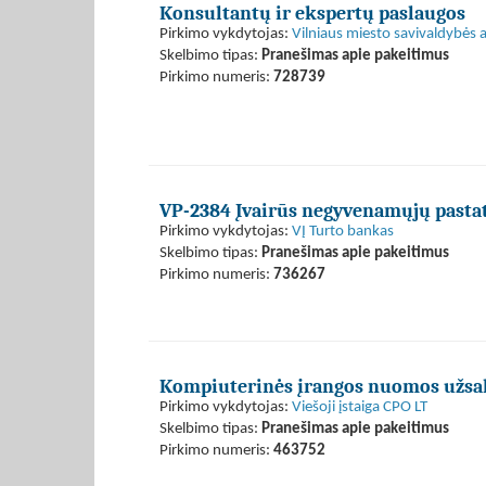
Konsultantų ir ekspertų paslaugos
Pirkimo vykdytojas:
Vilniaus miesto savivaldybės 
Skelbimo tipas:
Pranešimas apie pakeitimus
Pirkimo numeris:
728739
VP-2384 Įvairūs negyvenamųjų pasta
Pirkimo vykdytojas:
VĮ Turto bankas
Skelbimo tipas:
Pranešimas apie pakeitimus
Pirkimo numeris:
736267
Kompiuterinės įrangos nuomos užsak
Pirkimo vykdytojas:
Viešoji įstaiga CPO LT
Skelbimo tipas:
Pranešimas apie pakeitimus
Pirkimo numeris:
463752