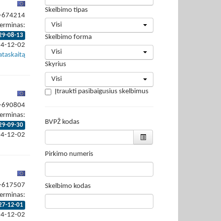
Skelbimo tipas
4-674214
Visi
erminas:
29-08-13
Skelbimo forma
24-12-02
Visi
ataskaitą
Skyrius
Visi
Įtraukti pasibaigusius skelbimus
4-690804
erminas:
BVPŽ kodas
29-09-30
24-12-02
Pirkimo numeris
4-617507
Skelbimo kodas
erminas:
27-12-01
24-12-02