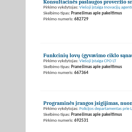
Konsultacinės paslaugos proveržio s
Pirkimo vykdytojas:
Viešoji įstaiga Inovacijų agent
Skelbimo tipas:
Pranešimas apie pakeitimus
Pirkimo numeris:
682729
Funkcinių lovų (gyvavimo ciklo sąna
Pirkimo vykdytojas:
Viešoji įstaiga CPO LT
Skelbimo tipas:
Pranešimas apie pakeitimus
Pirkimo numeris:
667364
Programinės įrangos įsigijimas, nuom
Pirkimo vykdytojas:
Policijos departamentas prie L
Skelbimo tipas:
Pranešimas apie pakeitimus
Pirkimo numeris:
692531