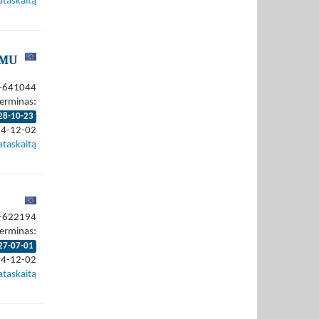
ataskaitą
IMU
4-641044
erminas:
28-10-23
24-12-02
ataskaitą
4-622194
erminas:
27-07-01
24-12-02
ataskaitą