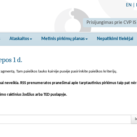
EN
|
Prisijungimas prie CVP IS
s
Ataskaitos
Metinis pirkimų planas
Nepatikimi tiekėjai
pos 1 d.
agmentą. Tam paieškos lauko kairėje pusėje pasirinkite paieškos kriterijų.
nai neveikia. RSS prenumeratos pranešimai apie tarptautinius pirkimus taip pat nėr
imo raktinius žodžius arba TED puslapyje.
I