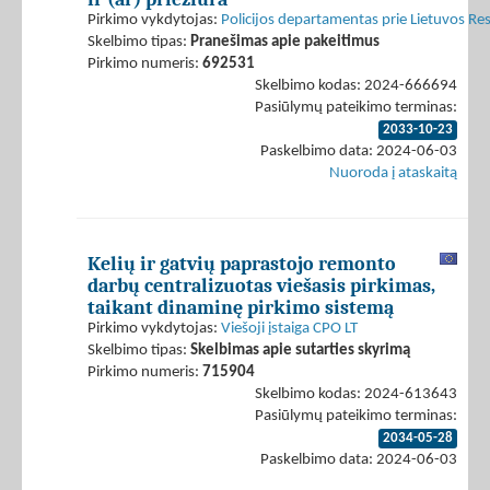
Pirkimo vykdytojas:
Policijos departamentas prie Lietuvos Res
Skelbimo tipas:
Pranešimas apie pakeitimus
Pirkimo numeris:
692531
Skelbimo kodas: 2024-666694
Pasiūlymų pateikimo terminas:
2033-10-23
Paskelbimo data: 2024-06-03
Nuoroda į ataskaitą
Kelių ir gatvių paprastojo remonto
darbų centralizuotas viešasis pirkimas,
taikant dinaminę pirkimo sistemą
Pirkimo vykdytojas:
Viešoji įstaiga CPO LT
Skelbimo tipas:
Skelbimas apie sutarties skyrimą
Pirkimo numeris:
715904
Skelbimo kodas: 2024-613643
Pasiūlymų pateikimo terminas:
2034-05-28
Paskelbimo data: 2024-06-03