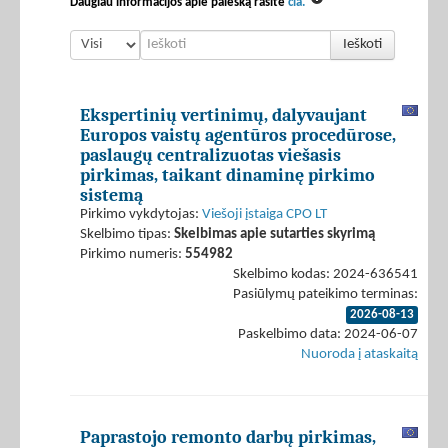
Daugiau informacijos apie paiešką rasite
čia.
Ieškoti
Ekspertinių vertinimų, dalyvaujant
Europos vaistų agentūros procedūrose,
paslaugų centralizuotas viešasis
pirkimas, taikant dinaminę pirkimo
sistemą
Pirkimo vykdytojas:
Viešoji įstaiga CPO LT
Skelbimo tipas:
Skelbimas apie sutarties skyrimą
Pirkimo numeris:
554982
Skelbimo kodas: 2024-636541
Pasiūlymų pateikimo terminas:
2026-08-13
Paskelbimo data: 2024-06-07
Nuoroda į ataskaitą
Paprastojo remonto darbų pirkimas,