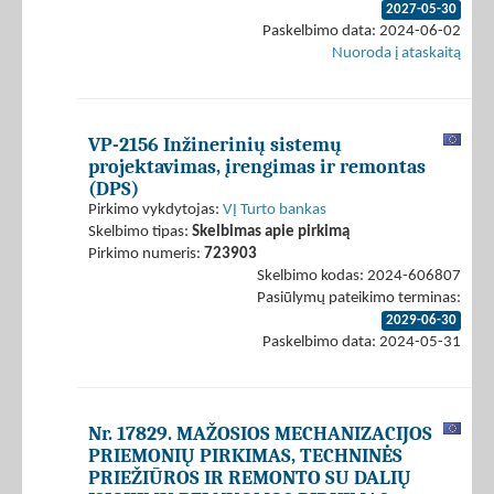
2027-05-30
Paskelbimo data: 2024-06-02
Nuoroda į ataskaitą
VP-2156 Inžinerinių sistemų
projektavimas, įrengimas ir remontas
(DPS)
Pirkimo vykdytojas:
VĮ Turto bankas
Skelbimo tipas:
Skelbimas apie pirkimą
Pirkimo numeris:
723903
Skelbimo kodas: 2024-606807
Pasiūlymų pateikimo terminas:
2029-06-30
Paskelbimo data: 2024-05-31
Nr. 17829. MAŽOSIOS MECHANIZACIJOS
PRIEMONIŲ PIRKIMAS, TECHNINĖS
PRIEŽIŪROS IR REMONTO SU DALIŲ