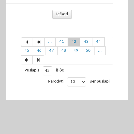
Ieškoti
...
41
42
43
44
45
46
47
48
49
50
...
Puslapis
iš 80
Parodyti
per puslapį