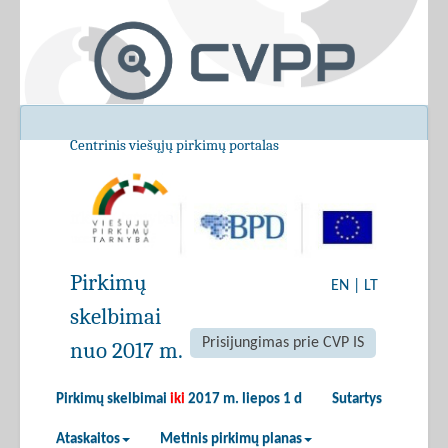
Centrinis viešųjų pirkimų portalas
Pirkimų
EN
|
LT
skelbimai
Prisijungimas prie CVP IS
nuo 2017 m.
Pirkimų skelbimai
iki
2017 m. liepos 1 d
Sutartys
Ataskaitos
Metinis pirkimų planas