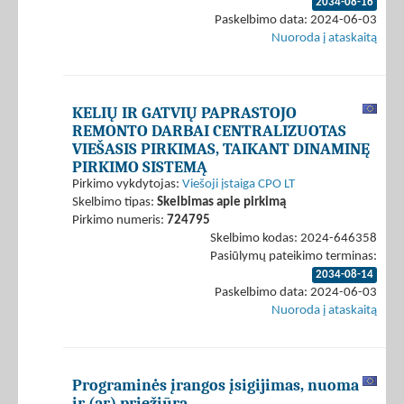
2034-08-16
Paskelbimo data: 2024-06-03
Nuoroda į ataskaitą
KELIŲ IR GATVIŲ PAPRASTOJO
REMONTO DARBAI CENTRALIZUOTAS
VIEŠASIS PIRKIMAS, TAIKANT DINAMINĘ
PIRKIMO SISTEMĄ
Pirkimo vykdytojas:
Viešoji įstaiga CPO LT
Skelbimo tipas:
Skelbimas apie pirkimą
Pirkimo numeris:
724795
Skelbimo kodas: 2024-646358
Pasiūlymų pateikimo terminas:
2034-08-14
Paskelbimo data: 2024-06-03
Nuoroda į ataskaitą
Programinės įrangos įsigijimas, nuoma
ir (ar) priežiūra