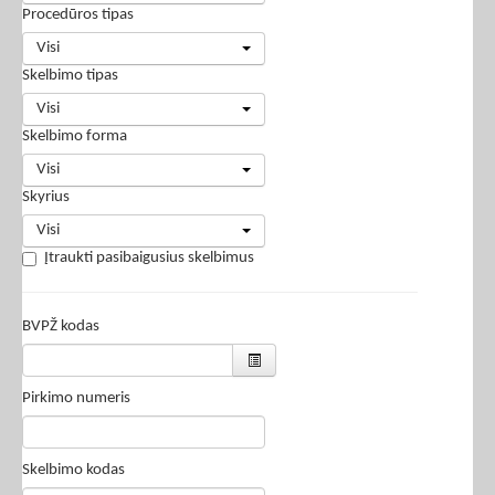
Procedūros tipas
Visi
Skelbimo tipas
Visi
Skelbimo forma
Visi
Skyrius
Visi
Įtraukti pasibaigusius skelbimus
BVPŽ kodas
Pirkimo numeris
Skelbimo kodas