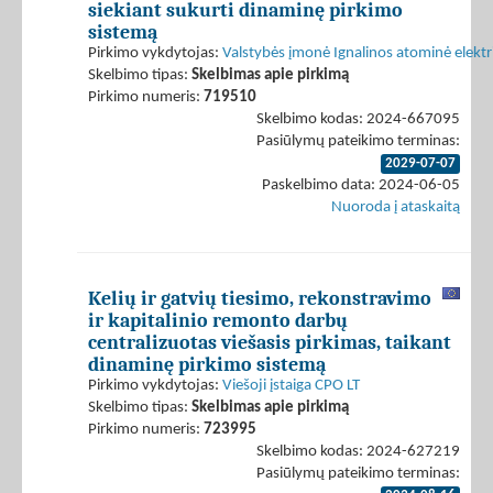
siekiant sukurti dinaminę pirkimo
sistemą
Pirkimo vykdytojas:
Valstybės įmonė Ignalinos atominė elektr
Skelbimo tipas:
Skelbimas apie pirkimą
Pirkimo numeris:
719510
Skelbimo kodas: 2024-667095
Pasiūlymų pateikimo terminas:
2029-07-07
Paskelbimo data: 2024-06-05
Nuoroda į ataskaitą
Kelių ir gatvių tiesimo, rekonstravimo
ir kapitalinio remonto darbų
centralizuotas viešasis pirkimas, taikant
dinaminę pirkimo sistemą
Pirkimo vykdytojas:
Viešoji įstaiga CPO LT
Skelbimo tipas:
Skelbimas apie pirkimą
Pirkimo numeris:
723995
Skelbimo kodas: 2024-627219
Pasiūlymų pateikimo terminas: