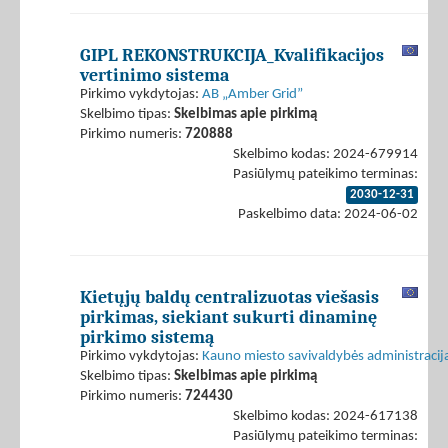
GIPL REKONSTRUKCIJA_Kvalifikacijos
vertinimo sistema
Pirkimo vykdytojas:
AB „Amber Grid”
Skelbimo tipas:
Skelbimas apie pirkimą
Pirkimo numeris:
720888
Skelbimo kodas: 2024-679914
Pasiūlymų pateikimo terminas:
2030-12-31
Paskelbimo data: 2024-06-02
Kietųjų baldų centralizuotas viešasis
pirkimas, siekiant sukurti dinaminę
pirkimo sistemą
Pirkimo vykdytojas:
Kauno miesto savivaldybės administracij
Skelbimo tipas:
Skelbimas apie pirkimą
Pirkimo numeris:
724430
Skelbimo kodas: 2024-617138
Pasiūlymų pateikimo terminas: