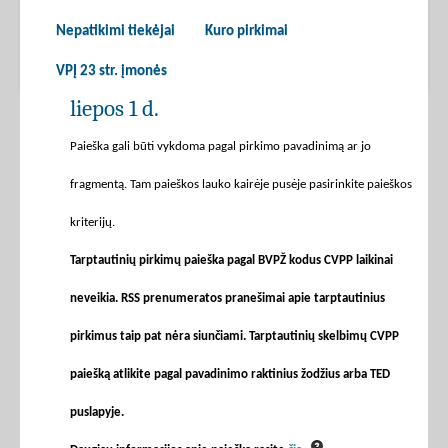
Nepatikimi tiekėjai
Kuro pirkimai
VPĮ 23 str. įmonės
liepos 1 d.
Paieška gali būti vykdoma pagal pirkimo pavadinimą ar jo
fragmentą. Tam paieškos lauko kairėje pusėje pasirinkite paieškos
kriterijų.
Tarptautinių pirkimų paieška pagal BVPŽ kodus CVPP laikinai
neveikia. RSS prenumeratos pranešimai apie tarptautinius
pirkimus taip pat nėra siunčiami. Tarptautinių skelbimų CVPP
paiešką atlikite pagal pavadinimo raktinius žodžius arba TED
puslapyje.