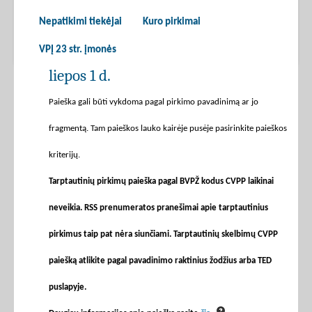
Nepatikimi tiekėjai
Kuro pirkimai
VPĮ 23 str. įmonės
liepos 1 d.
Paieška gali būti vykdoma pagal pirkimo pavadinimą ar jo
fragmentą. Tam paieškos lauko kairėje pusėje pasirinkite paieškos
kriterijų.
Tarptautinių pirkimų paieška pagal BVPŽ kodus CVPP laikinai
neveikia. RSS prenumeratos pranešimai apie tarptautinius
pirkimus taip pat nėra siunčiami. Tarptautinių skelbimų CVPP
paiešką atlikite pagal pavadinimo raktinius žodžius arba TED
puslapyje.