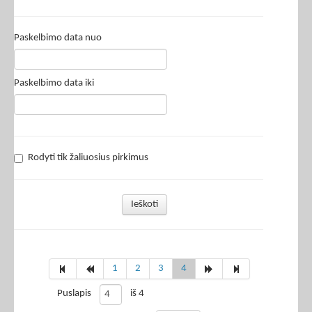
Paskelbimo data nuo
Paskelbimo data iki
Rodyti tik žaliuosius pirkimus
Ieškoti
1
2
3
4
Puslapis
iš 4