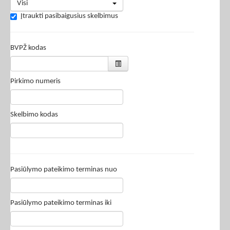
Visi
Įtraukti pasibaigusius skelbimus
BVPŽ kodas
Pirkimo numeris
Skelbimo kodas
Pasiūlymo pateikimo terminas nuo
Pasiūlymo pateikimo terminas iki