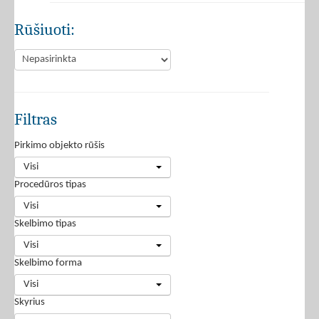
Rūšiuoti:
Filtras
Pirkimo objekto rūšis
Visi
Procedūros tipas
Visi
Skelbimo tipas
Visi
Skelbimo forma
Visi
Skyrius