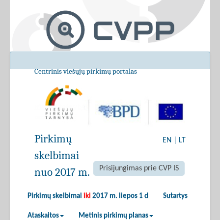
Centrinis viešųjų pirkimų portalas
Pirkimų
EN
|
LT
skelbimai
Prisijungimas prie CVP IS
nuo 2017 m.
Pirkimų skelbimai
iki
2017 m. liepos 1 d
Sutartys
Ataskaitos
Metinis pirkimų planas