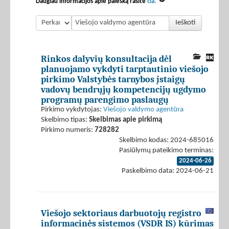
Daugiau informacijos apie paiešką rasite
čia.
Ieškoti
Rinkos dalyvių konsultacija dėl
planuojamo vykdyti tarptautinio viešojo
pirkimo Valstybės tarnybos įstaigų
vadovų bendrųjų kompetencijų ugdymo
programų parengimo paslaugų
Pirkimo vykdytojas:
Viešojo valdymo agentūra
Skelbimo tipas:
Skelbimas apie pirkimą
Pirkimo numeris:
728282
Skelbimo kodas: 2024-685016
Pasiūlymų pateikimo terminas:
2024-06-26
Paskelbimo data: 2024-06-21
Viešojo sektoriaus darbuotojų registro
informacinės sistemos (VSDR IS) kūrimas