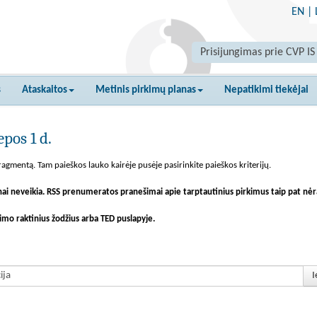
EN
|
Prisijungimas prie CVP IS
s
Ataskaitos
Metinis pirkimų planas
Nepatikimi tiekėjai
pos 1 d.
agmentą. Tam paieškos lauko kairėje pusėje pasirinkite paieškos kriterijų.
nai neveikia. RSS prenumeratos pranešimai apie tarptautinius pirkimus taip pat nėr
imo raktinius žodžius arba TED puslapyje.
I