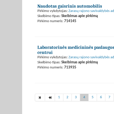
Naudotas gaisrinis automobilis
Pirkimo vykdytojas:
Zarasų rajono savivaldybės ad
Skelbimo tipas:
Skelbimas apie pirkimą
Pirkimo numeris:
714145
Laboratorinės medicininės paslaugos 
centrui
Pirkimo vykdytojas:
Zarasų rajono savivaldybės ad
Skelbimo tipas:
Skelbimas apie pirkimą
Pirkimo numeris:
713935
1
2
3
4
5
6
7