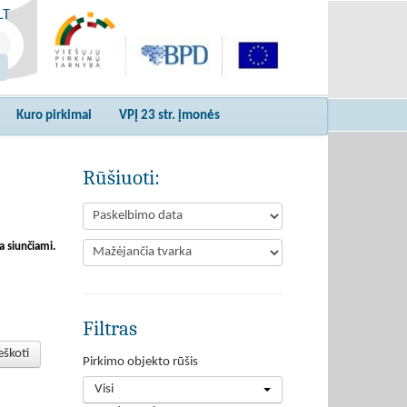
LT
Kuro pirkimai
VPĮ 23 str. įmonės
Rūšiuoti:
a siunčiami.
Filtras
eškoti
Pirkimo objekto rūšis
Visi