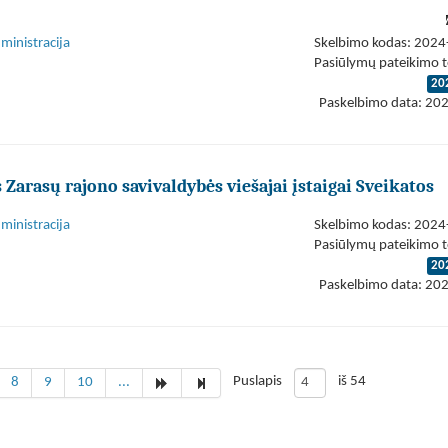
ministracija
Skelbimo kodas: 202
Pasiūlymų pateikimo t
20
Paskelbimo data: 20
Zarasų rajono savivaldybės viešajai įstaigai Sveikatos
ministracija
Skelbimo kodas: 202
Pasiūlymų pateikimo t
20
Paskelbimo data: 20
Puslapis
iš 54
8
9
10
...