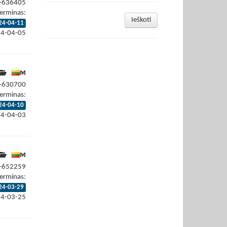
4-636405
erminas:
Ieškoti
24-04-11
24-04-05
4-630700
erminas:
24-04-10
24-04-03
4-652259
erminas:
24-03-29
24-03-25