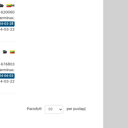
4-620060
erminas:
24-03-28
24-03-22
4-676803
erminas:
24-04-03
24-03-22
Parodyti
per puslapį