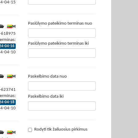
24-04-15
Pasiūlymo pateikimo terminas nuo
4-618975
erminas:
Pasiūlymo pateikimo terminas iki
24-04-16
24-04-10
Paskelbimo data nuo
4-623741
erminas:
Paskelbimo data iki
24-04-18
24-04-10
Rodyti tik žaliuosius pirkimus