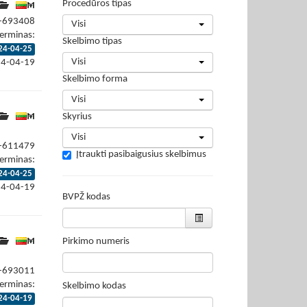
Procedūros tipas
4-693408
Visi
erminas:
Skelbimo tipas
24-04-25
Visi
24-04-19
Skelbimo forma
Visi
Skyrius
Visi
4-611479
Įtraukti pasibaigusius skelbimus
erminas:
24-04-25
24-04-19
BVPŽ kodas
Pirkimo numeris
4-693011
erminas:
Skelbimo kodas
24-04-19