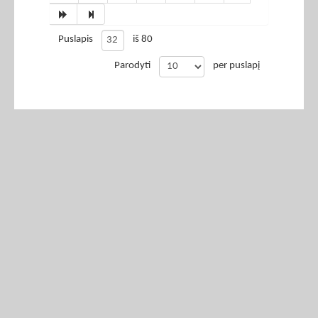
Puslapis
iš 80
Parodyti
per puslapį