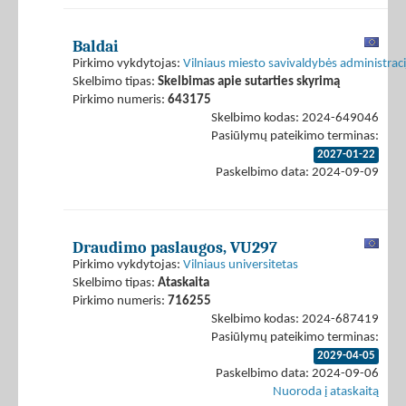
Baldai
Pirkimo vykdytojas:
Vilniaus miesto savivaldybės administraci
Skelbimo tipas:
Skelbimas apie sutarties skyrimą
Pirkimo numeris:
643175
Skelbimo kodas: 2024-649046
Pasiūlymų pateikimo terminas:
2027-01-22
Paskelbimo data: 2024-09-09
Draudimo paslaugos, VU297
Pirkimo vykdytojas:
Vilniaus universitetas
Skelbimo tipas:
Ataskaita
Pirkimo numeris:
716255
Skelbimo kodas: 2024-687419
Pasiūlymų pateikimo terminas:
2029-04-05
Paskelbimo data: 2024-09-06
Nuoroda į ataskaitą