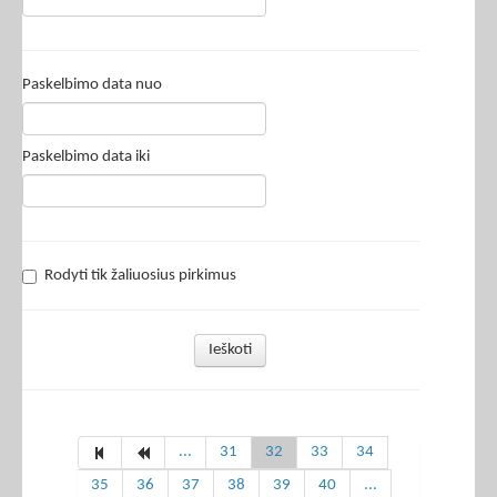
Paskelbimo data nuo
Paskelbimo data iki
Rodyti tik žaliuosius pirkimus
Ieškoti
...
31
32
33
34
35
36
37
38
39
40
...