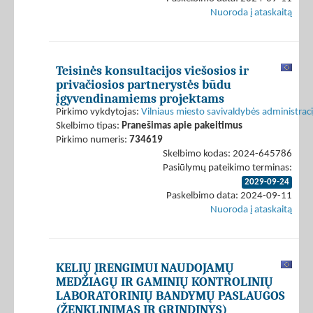
Nuoroda į ataskaitą
Teisinės konsultacijos viešosios ir
privačiosios partnerystės būdu
įgyvendinamiems projektams
Pirkimo vykdytojas:
Vilniaus miesto savivaldybės administraci
Skelbimo tipas:
Pranešimas apie pakeitimus
Pirkimo numeris:
734619
Skelbimo kodas: 2024-645786
Pasiūlymų pateikimo terminas:
2029-09-24
Paskelbimo data: 2024-09-11
Nuoroda į ataskaitą
KELIŲ ĮRENGIMUI NAUDOJAMŲ
MEDŽIAGŲ IR GAMINIŲ KONTROLINIŲ
LABORATORINIŲ BANDYMŲ PASLAUGOS
(ŽENKLINIMAS IR GRINDINYS)