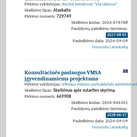
Pirkimo vykdytojas:
Akcinė bendrovė "Via Lietuva"
Skelbimo tipas:
Ataskaita
Pirkimo numeris:
729749
Skelbimo kodas: 2024-676768
Pasiūlymų pateikimo terminas:
2027-08-05
Paskelbimo data: 2024-09-09
Nuoroda į ataskaitą
Konsultacinės paslaugos VMSA
įgyvendinamiems projektams
Pirkimo vykdytojas:
Vilniaus miesto savivaldybės administraci
Skelbimo tipas:
Skelbimas apie sutarties skyrimą
Pirkimo numeris:
669908
Skelbimo kodas: 2024-644341
Pasiūlymų pateikimo terminas:
2028-06-27
Paskelbimo data: 2024-09-09
Nuoroda į ataskaitą