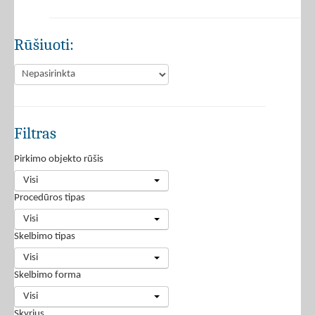
Rūšiuoti:
Filtras
Pirkimo objekto rūšis
Visi
Procedūros tipas
Visi
Skelbimo tipas
Visi
Skelbimo forma
Visi
Skyrius