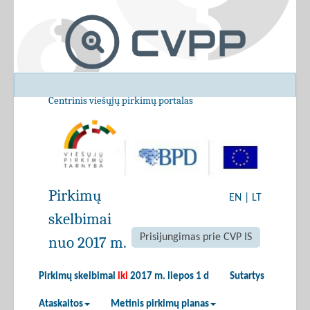
Centrinis viešųjų pirkimų portalas
Pirkimų
EN
|
LT
skelbimai
Prisijungimas prie CVP IS
nuo 2017 m.
Pirkimų skelbimai
iki
2017 m. liepos 1 d
Sutartys
Ataskaitos
Metinis pirkimų planas