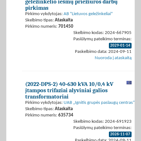
geležinkelio iešmų priežiūros darbų
pirkimas
Pirkimo vykdytojas:
AB "Lietuvos geležinkeliai"
Skelbimo tipas:
Ataskaita
Pirkimo numeris:
701450
Skelbimo kodas: 2024-667905
Pasiūlymų pateikimo terminas:
2029-01-14
Paskelbimo data: 2024-09-11
Nuoroda į ataskaitą
(2022-DPS-2) 40-630 kVA 10/0,4 kV
įtampos trifaziai alyviniai galios
transformatoriai
Pirkimo vykdytojas:
UAB „Ignitis grupės paslaugų centras“
Skelbimo tipas:
Ataskaita
Pirkimo numeris:
635734
Skelbimo kodas: 2024-691923
Pasiūlymų pateikimo terminas:
2026-11-07
Paskelbimo data: 2024-09-11