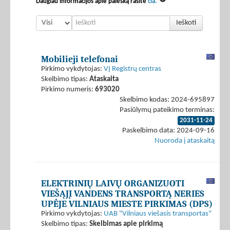
Daugiau informacijos apie paiešką rasite
čia.
Ieškoti
Mobilieji telefonai
Pirkimo vykdytojas:
VĮ Registrų centras
Skelbimo tipas:
Ataskaita
Pirkimo numeris:
693020
Skelbimo kodas: 2024-695897
Pasiūlymų pateikimo terminas:
2031-11-24
Paskelbimo data: 2024-09-16
Nuoroda į ataskaitą
ELEKTRINIŲ LAIVŲ ORGANIZUOTI
VIEŠĄJĮ VANDENS TRANSPORTĄ NERIES
UPĖJE VILNIAUS MIESTE PIRKIMAS (DPS)
Pirkimo vykdytojas:
UAB "Vilniaus viešasis transportas"
Skelbimo tipas:
Skelbimas apie pirkimą