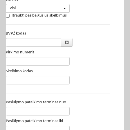
Visi
Įtraukti pasibaigusius skelbimus
BVPŽ kodas
Pirkimo numeris
Skelbimo kodas
Pasiūlymo pateikimo terminas nuo
Pasiūlymo pateikimo terminas iki