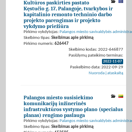
Kultūros paskirties pastato
Kęstučio g. 17, Palangoje, tvarkybos ir
kapitalinio remonto techninio darbo
projekto parengimas ir projekto
vykdymo priežiūra
Pirkimo vykdytojas:
Palangos miesto savivaldybės administrac
Skelbimo tipas:
Skelbimas apie pirkimą
Pirkimo numeris:
626447
Skelbimo kodas: 2022-646877
Pasiūlymų pateikimo terminas:
2022-11-07
Paskelbimo data: 2022-09-29
Nuoroda į ataskaitą
Palangos miesto susisiekimo
komunikacijų inžinerinės
infrastruktūros vystymo plano (specialus
planas) rengimo paslauga
Pirkimo vykdytojas:
Palangos miesto savivaldybės administrac
Skelbimo tipas:
Skelbimas apie pirkimą