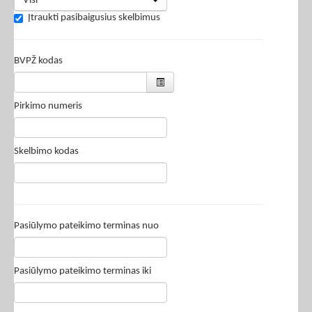
Visi
Įtraukti pasibaigusius skelbimus
BVPŽ kodas
Pirkimo numeris
Skelbimo kodas
Pasiūlymo pateikimo terminas nuo
Pasiūlymo pateikimo terminas iki