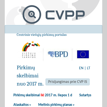
Centrinis viešųjų pirkimų portalas
Pirkimų
EN
|
LT
skelbimai
Prisijungimas prie CVP IS
nuo 2017 m.
Pirkimų skelbimai
iki
2017 m. liepos 1 d
Sutartys
Ataskaitos
Metinis pirkimų planas