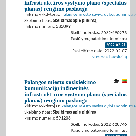
infrastruktūros vystymo plano (specialus
planas) rengimo paslauga
Pirkimo vykdytojas:
Palangos miesto savivaldybės administrac
Skelbimo tipas:
Skelbimas apie pirkimą
Pirkimo numeris:
585099
Skelbimo kodas: 2022-690273
Pasiūlymų pateikimo terminas:
2022-02-21
Paskelbimo data: 2022-02-07
Nuoroda į ataskaitą
Palangos miesto susisiekimo
komunikacijų inžinerinės
infrastruktūros vystymo plano (specialus
planas) rengimo paslauga
Pirkimo vykdytojas:
Palangos miesto savivaldybės administrac
Skelbimo tipas:
Skelbimas apie pirkimą
Pirkimo numeris:
591208
Skelbimo kodas: 2022-628746
Pasiūlymų pateikimo terminas: