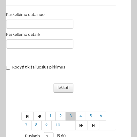
Paskelbimo data nuo
Paskelbimo data iki
Rodyti tik žaliuosius pirkimus
Ieškoti
1
2
3
4
5
6
7
8
9
10
...
Puslapis
iš 60