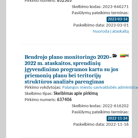
Pirkimo numeris:
652505
Skelbimo kodas: 2023-646271
Pasiūlymų pateikimo terminas:
2023-03-14
Paskelbimo data: 2023-03-01
Nuoroda į ataskaitą
Bendrojo plano monitoringo 2020–
2022 m. ataskaitos, sprendinių
įgyvendinimo programos kartu su jos
priemonių planu bei teritorijų
struktūros analizės parengimas
Pirkimo vykdytojas:
Palangos miesto savivaldybės administrac
Skelbimo tipas:
Skelbimas apie pirkimą
Pirkimo numeris:
637406
Skelbimo kodas: 2022-616202
Pasiūlymų pateikimo terminas:
2022-11-24
Paskelbimo data: 2022-11-16