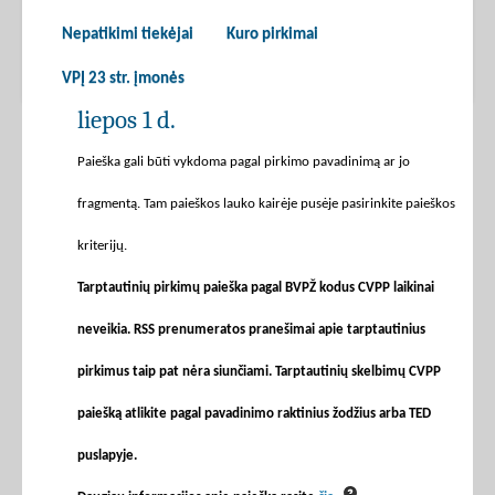
Nepatikimi tiekėjai
Kuro pirkimai
VPĮ 23 str. įmonės
liepos 1 d.
Paieška gali būti vykdoma pagal pirkimo pavadinimą ar jo
fragmentą. Tam paieškos lauko kairėje pusėje pasirinkite paieškos
kriterijų.
Tarptautinių pirkimų paieška pagal BVPŽ kodus CVPP laikinai
neveikia. RSS prenumeratos pranešimai apie tarptautinius
pirkimus taip pat nėra siunčiami. Tarptautinių skelbimų CVPP
paiešką atlikite pagal pavadinimo raktinius žodžius arba TED
puslapyje.