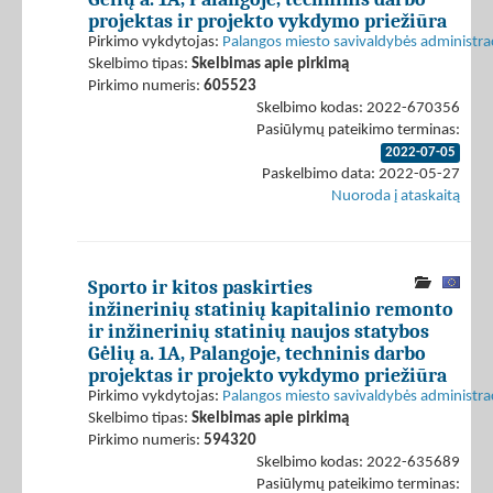
projektas ir projekto vykdymo priežiūra
Pirkimo vykdytojas:
Palangos miesto savivaldybės administrac
Skelbimo tipas:
Skelbimas apie pirkimą
Pirkimo numeris:
605523
Skelbimo kodas: 2022-670356
Pasiūlymų pateikimo terminas:
2022-07-05
Paskelbimo data: 2022-05-27
Nuoroda į ataskaitą
Sporto ir kitos paskirties
inžinerinių statinių kapitalinio remonto
ir inžinerinių statinių naujos statybos
Gėlių a. 1A, Palangoje, techninis darbo
projektas ir projekto vykdymo priežiūra
Pirkimo vykdytojas:
Palangos miesto savivaldybės administrac
Skelbimo tipas:
Skelbimas apie pirkimą
Pirkimo numeris:
594320
Skelbimo kodas: 2022-635689
Pasiūlymų pateikimo terminas: