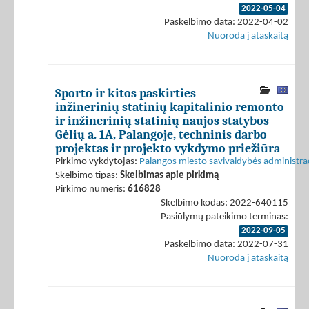
2022-05-04
Paskelbimo data: 2022-04-02
Nuoroda į ataskaitą
Sporto ir kitos paskirties
inžinerinių statinių kapitalinio remonto
ir inžinerinių statinių naujos statybos
Gėlių a. 1A, Palangoje, techninis darbo
projektas ir projekto vykdymo priežiūra
Pirkimo vykdytojas:
Palangos miesto savivaldybės administrac
Skelbimo tipas:
Skelbimas apie pirkimą
Pirkimo numeris:
616828
Skelbimo kodas: 2022-640115
Pasiūlymų pateikimo terminas:
2022-09-05
Paskelbimo data: 2022-07-31
Nuoroda į ataskaitą