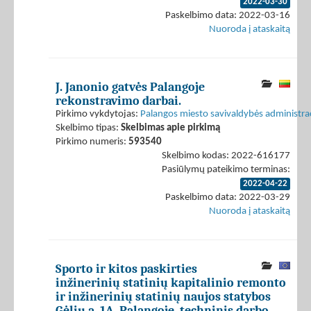
2022-03-30
Paskelbimo data: 2022-03-16
Nuoroda į ataskaitą
J. Janonio gatvės Palangoje
rekonstravimo darbai.
Pirkimo vykdytojas:
Palangos miesto savivaldybės administrac
Skelbimo tipas:
Skelbimas apie pirkimą
Pirkimo numeris:
593540
Skelbimo kodas: 2022-616177
Pasiūlymų pateikimo terminas:
2022-04-22
Paskelbimo data: 2022-03-29
Nuoroda į ataskaitą
Sporto ir kitos paskirties
inžinerinių statinių kapitalinio remonto
ir inžinerinių statinių naujos statybos
Gėlių a. 1A, Palangoje, techninis darbo