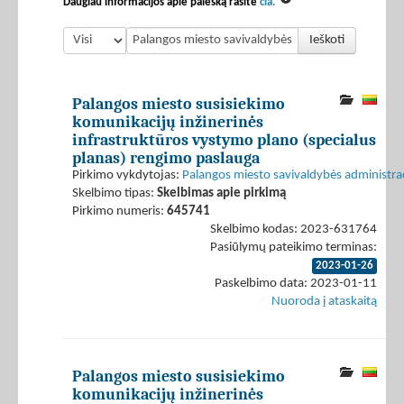
Daugiau informacijos apie paiešką rasite
čia.
Ieškoti
Palangos miesto susisiekimo
komunikacijų inžinerinės
infrastruktūros vystymo plano (specialus
planas) rengimo paslauga
Pirkimo vykdytojas:
Palangos miesto savivaldybės administrac
Skelbimo tipas:
Skelbimas apie pirkimą
Pirkimo numeris:
645741
Skelbimo kodas: 2023-631764
Pasiūlymų pateikimo terminas:
2023-01-26
Paskelbimo data: 2023-01-11
Nuoroda į ataskaitą
Palangos miesto susisiekimo
komunikacijų inžinerinės