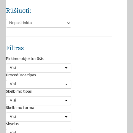
Rūšiuoti:
Filtras
Pirkimo objekto rūšis
Visi
Procedūros tipas
Visi
Skelbimo tipas
Visi
Skelbimo forma
Visi
Skyrius