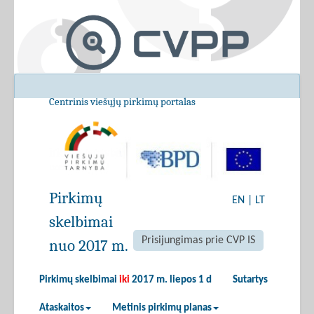
Centrinis viešųjų pirkimų portalas
Pirkimų
EN
|
LT
skelbimai
Prisijungimas prie CVP IS
nuo 2017 m.
Pirkimų skelbimai
iki
2017 m. liepos 1 d
Sutartys
Ataskaitos
Metinis pirkimų planas