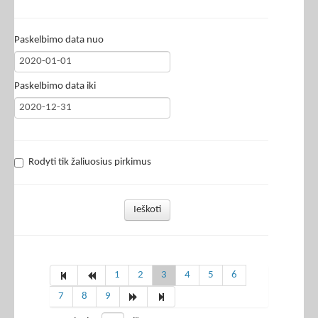
Paskelbimo data nuo
Paskelbimo data iki
Rodyti tik žaliuosius pirkimus
Ieškoti
1
2
3
4
5
6
7
8
9