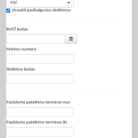
Visi
Įtraukti pasibaigusius skelbimus
BVPŽ kodas
Pirkimo numeris
Skelbimo kodas
Pasiūlymo pateikimo terminas nuo
Pasiūlymo pateikimo terminas iki