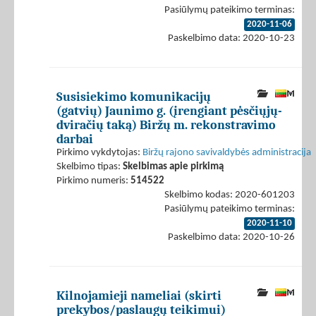
Pasiūlymų pateikimo terminas:
2020-11-06
Paskelbimo data: 2020-10-23
Susisiekimo komunikacijų
(gatvių) Jaunimo g. (įrengiant pėsčiųjų-
dviračių taką) Biržų m. rekonstravimo
darbai
Pirkimo vykdytojas:
Biržų rajono savivaldybės administracija
Skelbimo tipas:
Skelbimas apie pirkimą
Pirkimo numeris:
514522
Skelbimo kodas: 2020-601203
Pasiūlymų pateikimo terminas:
2020-11-10
Paskelbimo data: 2020-10-26
Kilnojamieji nameliai (skirti
prekybos/paslaugų teikimui)