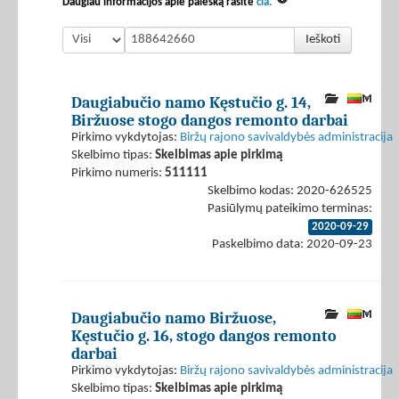
Daugiau informacijos apie paiešką rasite
čia.
Ieškoti
Daugiabučio namo Kęstučio g. 14,
Biržuose stogo dangos remonto darbai
Pirkimo vykdytojas:
Biržų rajono savivaldybės administracija
Skelbimo tipas:
Skelbimas apie pirkimą
Pirkimo numeris:
511111
Skelbimo kodas: 2020-626525
Pasiūlymų pateikimo terminas:
2020-09-29
Paskelbimo data: 2020-09-23
Daugiabučio namo Biržuose,
Kęstučio g. 16, stogo dangos remonto
darbai
Pirkimo vykdytojas:
Biržų rajono savivaldybės administracija
Skelbimo tipas:
Skelbimas apie pirkimą