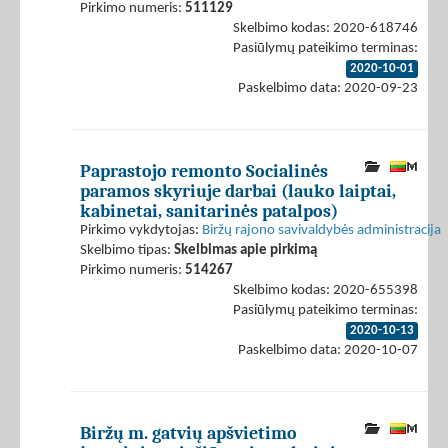
Pirkimo numeris:
511129
Skelbimo kodas: 2020-618746
Pasiūlymų pateikimo terminas:
2020-10-01
Paskelbimo data: 2020-09-23
Paprastojo remonto Socialinės
paramos skyriuje darbai (lauko laiptai,
kabinetai, sanitarinės patalpos)
Pirkimo vykdytojas:
Biržų rajono savivaldybės administracija
Skelbimo tipas:
Skelbimas apie pirkimą
Pirkimo numeris:
514267
Skelbimo kodas: 2020-655398
Pasiūlymų pateikimo terminas:
2020-10-13
Paskelbimo data: 2020-10-07
Biržų m. gatvių apšvietimo