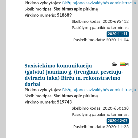
Pirkimo vykdytojas:
Biržų rajono savivaldybės administracija
Skelbimo tipas:
Skelbimas apie pirkimą
Pirkimo numeris:
518689
Skelbimo kodas: 2020-695412
Pasiūlymų pateikimo terminas:
2020-11-11
Paskelbimo data: 2020-11-04
Susisiekimo komunikaciju
(gatviu) Jaunimo g. (irengiant pesciuju-
dviraciu taka) Biržu m. rekonstravimo
darbai
Pirkimo vykdytojas:
Biržų rajono savivaldybės administracija
Skelbimo tipas:
Skelbimas apie pirkimą
Pirkimo numeris:
519743
Skelbimo kodas: 2020-650138
Pasiūlymų pateikimo terminas:
2020-12-07
Paskelbimo data: 2020-11-23