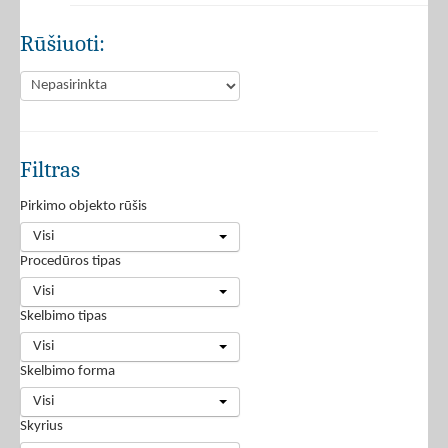
Rūšiuoti:
Filtras
Pirkimo objekto rūšis
Visi
Procedūros tipas
Visi
Skelbimo tipas
Visi
Skelbimo forma
Visi
Skyrius