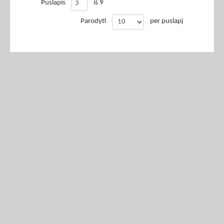
Puslapis
iš 9
Parodyti
per puslapį