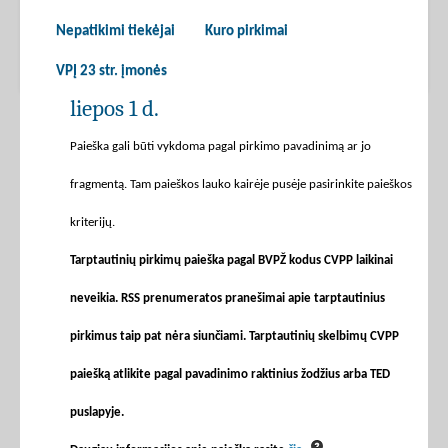
Nepatikimi tiekėjai
Kuro pirkimai
VPĮ 23 str. įmonės
liepos 1 d.
Paieška gali būti vykdoma pagal pirkimo pavadinimą ar jo
fragmentą. Tam paieškos lauko kairėje pusėje pasirinkite paieškos
kriterijų.
Tarptautinių pirkimų paieška pagal BVPŽ kodus CVPP laikinai
neveikia. RSS prenumeratos pranešimai apie tarptautinius
pirkimus taip pat nėra siunčiami. Tarptautinių skelbimų CVPP
paiešką atlikite pagal pavadinimo raktinius žodžius arba TED
puslapyje.