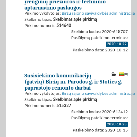
įrenginių priežiūros ir techninio
aptarnavimo paslaugos
Pirkimo vykdytojas:
Biržų rajono savivaldybės administracija
Skelbimo tipas:
Skelbimas apie pirkimą
Pirkimo numeris:
514640
Skelbimo kodas: 2020-618707
Pasiūlymų pateikimo terminas:
2020-10-22
Paskelbimo data: 2020-10-12
Susisiekimo komunikacijų
(gatvių) Biržų m. Parodos g. ir Stoties g.
paprastojo remonto darbai
Pirkimo vykdytojas:
Biržų rajono savivaldybės administracija
Skelbimo tipas:
Skelbimas apie pirkimą
Pirkimo numeris:
515327
Skelbimo kodas: 2020-612412
Pasiūlymų pateikimo terminas:
2020-10-23
Paskelbimo data: 2020-10-15