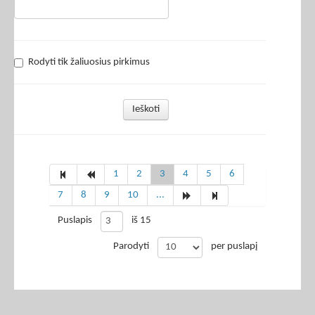
Rodyti tik žaliuosius pirkimus
Ieškoti
1
2
3
4
5
6
7
8
9
10
...
Puslapis
iš 15
Parodyti
per puslapį