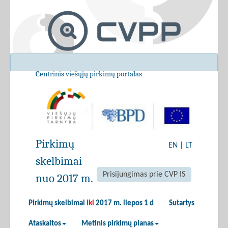
Centrinis viešųjų pirkimų portalas
Pirkimų
EN
|
LT
skelbimai
Prisijungimas prie CVP IS
nuo 2017 m.
Pirkimų skelbimai
iki
2017 m. liepos 1 d
Sutartys
Ataskaitos
Metinis pirkimų planas