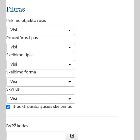
Filtras
Pirkimo objekto rūšis
Visi
Procedūros tipas
Visi
Skelbimo tipas
Visi
Skelbimo forma
Visi
Skyrius
Visi
Įtraukti pasibaigusius skelbimus
BVPŽ kodas