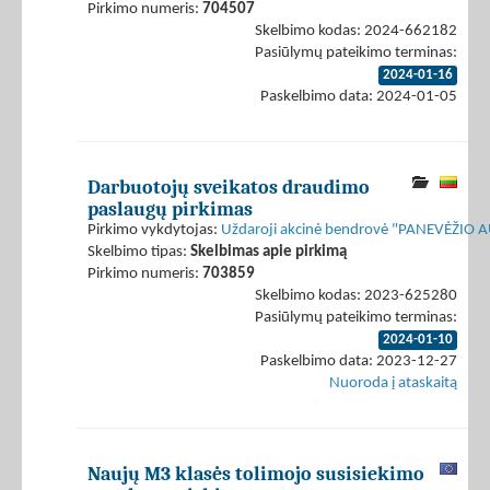
Pirkimo numeris:
704507
Skelbimo kodas: 2024-662182
Pasiūlymų pateikimo terminas:
2024-01-16
Paskelbimo data: 2024-01-05
Darbuotojų sveikatos draudimo
paslaugų pirkimas
Pirkimo vykdytojas:
Uždaroji akcinė bendrovė "PANEVĖŽIO
Skelbimo tipas:
Skelbimas apie pirkimą
Pirkimo numeris:
703859
Skelbimo kodas: 2023-625280
Pasiūlymų pateikimo terminas:
2024-01-10
Paskelbimo data: 2023-12-27
Nuoroda į ataskaitą
Naujų M3 klasės tolimojo susisiekimo