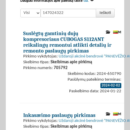
Daugiau informacijos apie paiešką rasite
čia.
Ieškoti
Suslėgtų gamtinių dujų
kompresoriaus CUBOGAS S112ANT
reikalingų remontui atlikti detalių ir
remonto paslaugų pirkimas
Pirkimo vykdytojas:
Uždaroji akcinė bendrovė "PANEVĖŽIO
Skelbimo tipas:
Skelbimas apie pirkimą
Pirkimo numeris:
705792
Skelbimo kodas: 2024-650790
Pasiūlymų pateikimo terminas:
2024-02-02
Paskelbimo data: 2024-01-22
Inkasavimo paslaugų pirkimas
Pirkimo vykdytojas:
Uždaroji akcinė bendrovė "PANEVĖŽIO
Skelbimo tipas:
Skelbimas apie pirkimą