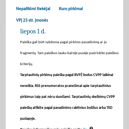
Nepatikimi tiekėjai
Kuro pirkimai
VPĮ 23 str. įmonės
liepos 1 d.
Paieška gali būti vykdoma pagal pirkimo pavadinimą ar jo
fragmentą. Tam paieškos lauko kairėje pusėje pasirinkite paieškos
kriterijų.
Tarptautinių pirkimų paieška pagal BVPŽ kodus CVPP laikinai
neveikia. RSS prenumeratos pranešimai apie tarptautinius
pirkimus taip pat nėra siunčiami. Tarptautinių skelbimų CVPP
paiešką atlikite pagal pavadinimo raktinius žodžius arba TED
puslapyje.