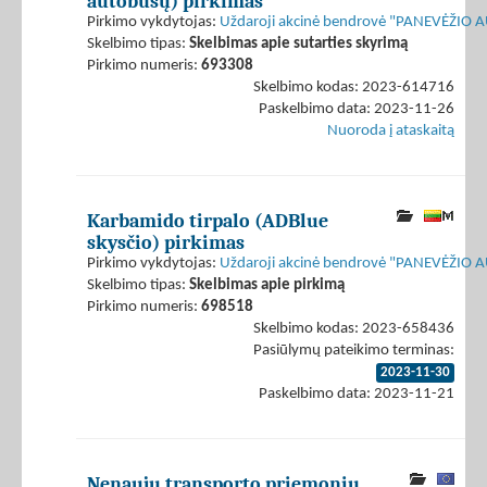
autobusų) pirkimas
Pirkimo vykdytojas:
Uždaroji akcinė bendrovė "PANEVĖŽIO
Skelbimo tipas:
Skelbimas apie sutarties skyrimą
Pirkimo numeris:
693308
Skelbimo kodas: 2023-614716
Paskelbimo data: 2023-11-26
Nuoroda į ataskaitą
Karbamido tirpalo (ADBlue
skysčio) pirkimas
Pirkimo vykdytojas:
Uždaroji akcinė bendrovė "PANEVĖŽIO
Skelbimo tipas:
Skelbimas apie pirkimą
Pirkimo numeris:
698518
Skelbimo kodas: 2023-658436
Pasiūlymų pateikimo terminas:
2023-11-30
Paskelbimo data: 2023-11-21
Nenaujų transporto priemonių