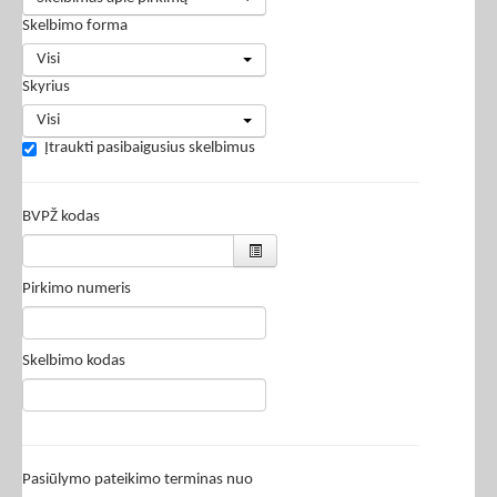
Skelbimo forma
Visi
Skyrius
Visi
Įtraukti pasibaigusius skelbimus
BVPŽ kodas
Pirkimo numeris
Skelbimo kodas
Pasiūlymo pateikimo terminas nuo