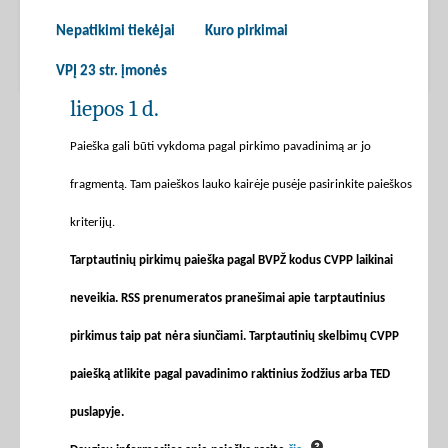
Nepatikimi tiekėjai
Kuro pirkimai
VPĮ 23 str. įmonės
liepos 1 d.
Paieška gali būti vykdoma pagal pirkimo pavadinimą ar jo
fragmentą. Tam paieškos lauko kairėje pusėje pasirinkite paieškos
kriterijų.
Tarptautinių pirkimų paieška pagal BVPŽ kodus CVPP laikinai
neveikia. RSS prenumeratos pranešimai apie tarptautinius
pirkimus taip pat nėra siunčiami. Tarptautinių skelbimų CVPP
paiešką atlikite pagal pavadinimo raktinius žodžius arba TED
puslapyje.