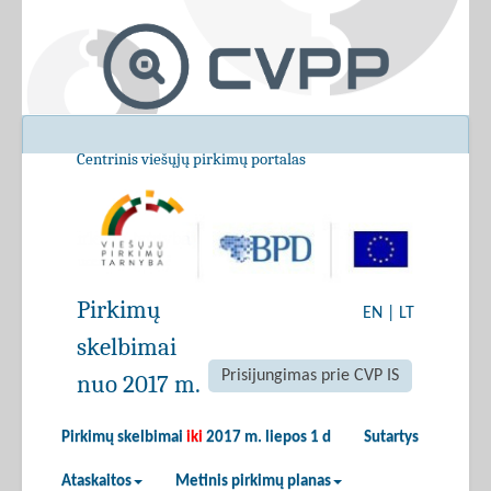
Centrinis viešųjų pirkimų portalas
Pirkimų
EN
|
LT
skelbimai
Prisijungimas prie CVP IS
nuo 2017 m.
Pirkimų skelbimai
iki
2017 m. liepos 1 d
Sutartys
Ataskaitos
Metinis pirkimų planas