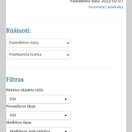
Paskelbimo data: 2022-02-07
Nuoroda į ataskaitą
Rūšiuoti:
Filtras
Pirkimo objekto rūšis
Visi
Procedūros tipas
Visi
Skelbimo tipas
Skelbimas apie pirkimą