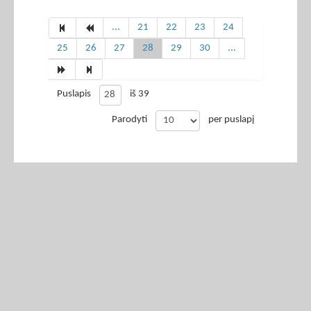
...
21
22
23
24
25
26
27
28
29
30
...
Puslapis
iš 39
Parodyti
per puslapį