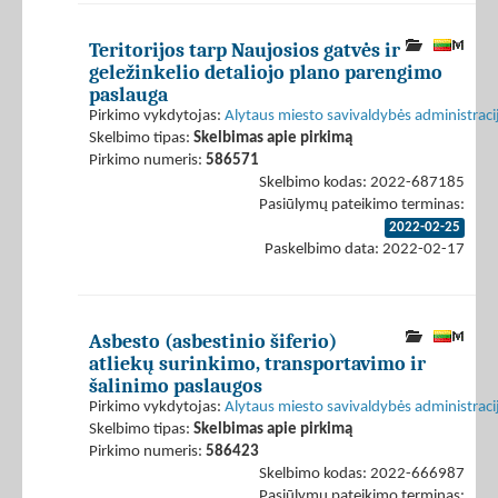
Teritorijos tarp Naujosios gatvės ir
geležinkelio detaliojo plano parengimo
paslauga
Pirkimo vykdytojas:
Alytaus miesto savivaldybės administraci
Skelbimo tipas:
Skelbimas apie pirkimą
Pirkimo numeris:
586571
Skelbimo kodas: 2022-687185
Pasiūlymų pateikimo terminas:
2022-02-25
Paskelbimo data: 2022-02-17
Asbesto (asbestinio šiferio)
atliekų surinkimo, transportavimo ir
šalinimo paslaugos
Pirkimo vykdytojas:
Alytaus miesto savivaldybės administraci
Skelbimo tipas:
Skelbimas apie pirkimą
Pirkimo numeris:
586423
Skelbimo kodas: 2022-666987
Pasiūlymų pateikimo terminas: