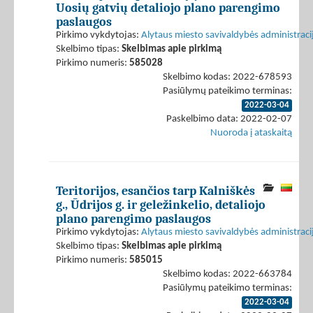
Uosių gatvių detaliojo plano parengimo
paslaugos
Pirkimo vykdytojas:
Alytaus miesto savivaldybės administraci
Skelbimo tipas:
Skelbimas apie pirkimą
Pirkimo numeris:
585028
Skelbimo kodas: 2022-678593
Pasiūlymų pateikimo terminas:
2022-03-04
Paskelbimo data: 2022-02-07
Nuoroda į ataskaitą
Teritorijos, esančios tarp Kalniškės
g., Ūdrijos g. ir geležinkelio, detaliojo
plano parengimo paslaugos
Pirkimo vykdytojas:
Alytaus miesto savivaldybės administraci
Skelbimo tipas:
Skelbimas apie pirkimą
Pirkimo numeris:
585015
Skelbimo kodas: 2022-663784
Pasiūlymų pateikimo terminas:
2022-03-04