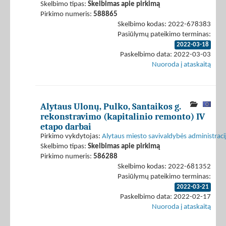
Skelbimo tipas:
Skelbimas apie pirkimą
Pirkimo numeris:
588865
Skelbimo kodas: 2022-678383
Pasiūlymų pateikimo terminas:
2022-03-18
Paskelbimo data: 2022-03-03
Nuoroda į ataskaitą
Alytaus Ulonų, Pulko, Santaikos g.
rekonstravimo (kapitalinio remonto) IV
etapo darbai
Pirkimo vykdytojas:
Alytaus miesto savivaldybės administraci
Skelbimo tipas:
Skelbimas apie pirkimą
Pirkimo numeris:
586288
Skelbimo kodas: 2022-681352
Pasiūlymų pateikimo terminas:
2022-03-21
Paskelbimo data: 2022-02-17
Nuoroda į ataskaitą