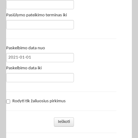
Pasiūlymo pateikimo terminas iki
Paskelbimo data nuo
Paskelbimo data iki
Rodyti tik žaliuosius pirkimus
Ieškoti