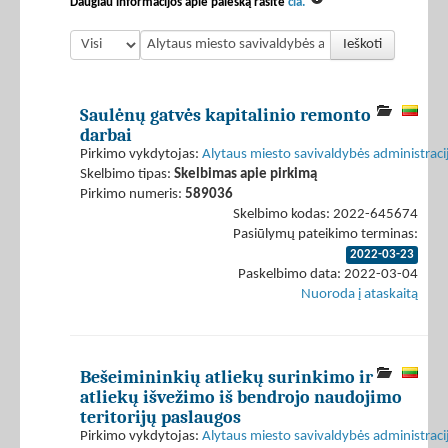
Daugiau informacijos apie paiešką rasite
čia.
Ieškoti
Saulėnų gatvės kapitalinio remonto
darbai
Pirkimo vykdytojas:
Alytaus miesto savivaldybės administraci
Skelbimo tipas:
Skelbimas apie pirkimą
Pirkimo numeris:
589036
Skelbimo kodas: 2022-645674
Pasiūlymų pateikimo terminas:
2022-03-23
Paskelbimo data: 2022-03-04
Nuoroda į ataskaitą
Bešeimininkių atliekų surinkimo ir
atliekų išvežimo iš bendrojo naudojimo
teritorijų paslaugos
Pirkimo vykdytojas:
Alytaus miesto savivaldybės administraci