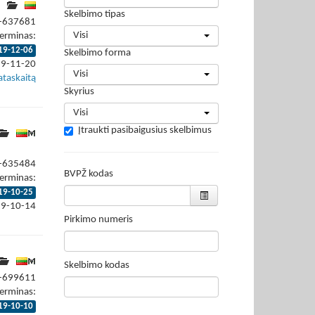
Skelbimo tipas
9-637681
Visi
erminas:
19-12-06
Skelbimo forma
19-11-20
Visi
ataskaitą
Skyrius
Visi
Įtraukti pasibaigusius skelbimus
9-635484
BVPŽ kodas
erminas:
19-10-25
19-10-14
Pirkimo numeris
Skelbimo kodas
9-699611
erminas:
19-10-10