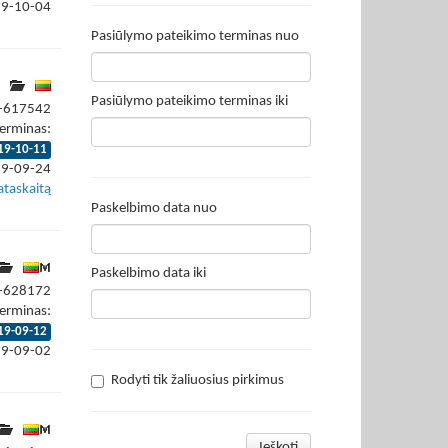
19-10-04
Pasiūlymo pateikimo terminas nuo
Pasiūlymo pateikimo terminas iki
9-617542
erminas:
19-10-11
19-09-24
ataskaitą
Paskelbimo data nuo
Paskelbimo data iki
9-628172
erminas:
19-09-12
19-09-02
Rodyti tik žaliuosius pirkimus
Ieškoti