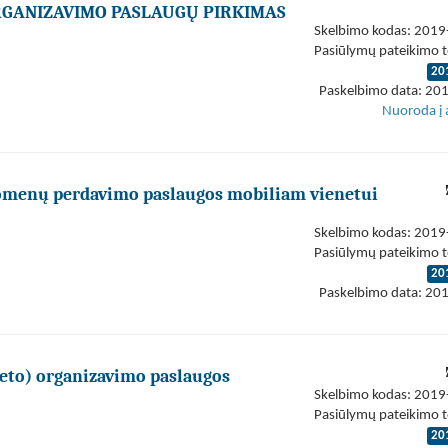
 ORGANIZAVIMO PASLAUGŲ PIRKIMAS
Skelbimo kodas: 201
Pasiūlymų pateikimo t
20
Paskelbimo data: 20
Nuoroda į 
duomenų perdavimo paslaugos mobiliam vienetui
Skelbimo kodas: 201
Pasiūlymų pateikimo t
20
Paskelbimo data: 20
eto) organizavimo paslaugos
Skelbimo kodas: 201
Pasiūlymų pateikimo t
20