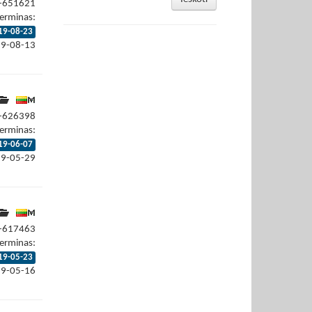
9-651621
erminas:
19-08-23
19-08-13
9-626398
erminas:
19-06-07
19-05-29
9-617463
erminas:
19-05-23
19-05-16