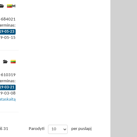
9-684021
erminas:
19-05-23
19-05-15
9-610319
erminas:
19-03-21
19-03-08
ataskaitą
iš 31
Parodyti
per puslapį