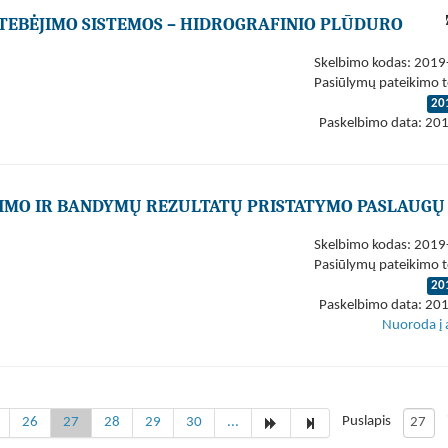
TEBĖJIMO SISTEMOS – HIDROGRAFINIO PLŪDURO
Skelbimo kodas: 201
Pasiūlymų pateikimo t
20
Paskelbimo data: 20
MO IR BANDYMŲ REZULTATŲ PRISTATYMO PASLAUGŲ
Skelbimo kodas: 201
Pasiūlymų pateikimo t
20
Paskelbimo data: 20
Nuoroda į 
Puslapis
26
27
28
29
30
...