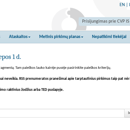
EN
|
Prisijungimas prie CVP IS
s
Ataskaitos
Metinis pirkimų planas
Nepatikimi tiekėjai
pos 1 d.
agmentą. Tam paieškos lauko kairėje pusėje pasirinkite paieškos kriterijų.
nai neveikia. RSS prenumeratos pranešimai apie tarptautinius pirkimus taip pat nėr
imo raktinius žodžius arba TED puslapyje.
I