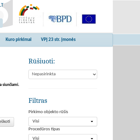
LT
Kuro pirkimai
VPĮ 23 str. įmonės
Rūšiuoti:
a siunčiami.
Filtras
Pirkimo objekto rūšis
Visi
eškoti
Procedūros tipas
Visi