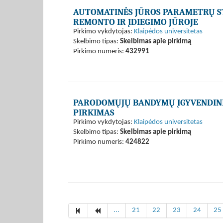
AUTOMATINĖS JŪROS PARAMETRŲ S
REMONTO IR ĮDIEGIMO JŪROJE
Pirkimo vykdytojas:
Klaipėdos universitetas
Skelbimo tipas:
Skelbimas apie pirkimą
Pirkimo numeris:
432991
PARODOMŲJŲ BANDYMŲ ĮGYVENDINI
PIRKIMAS
Pirkimo vykdytojas:
Klaipėdos universitetas
Skelbimo tipas:
Skelbimas apie pirkimą
Pirkimo numeris:
424822
...
21
22
23
24
25