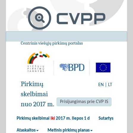
Centrinis viešųjų pirkimų portalas
Pirkimų
EN
|
LT
skelbimai
Prisijungimas prie CVP IS
nuo 2017 m.
Pirkimų skelbimai
iki
2017 m. liepos 1 d
Sutartys
Ataskaitos
Metinis pirkimų planas