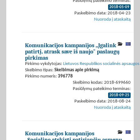
Pasiūlymų pateikimo terminas:
2018-05-09
Paskelbimo data: 2018-04-23
Nuoroda į ataskaitą
Komunikacijos kampanijos ,,Įgalink
patirtį, atrask save iš naujo" paslaugų
pirkimas
Pirkimo vykdytojas:
Lietuvos Respublikos socialinės apsaugos 
Skelbimo tipas:
Skelbimas apie pirkimą
Pirkimo numeris:
396778
Skelbimo kodas: 2018-699660
Pasiūlymų pateikimo terminas:
2018-09-25
Paskelbimo data: 2018-08-24
Nuoroda į ataskaitą
Komunikacijos kampanijos
,,Socialinę atskirtį patiriančių asmenų