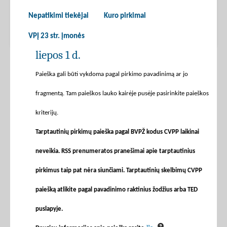
Nepatikimi tiekėjai
Kuro pirkimai
VPĮ 23 str. įmonės
liepos 1 d.
Paieška gali būti vykdoma pagal pirkimo pavadinimą ar jo
fragmentą. Tam paieškos lauko kairėje pusėje pasirinkite paieškos
kriterijų.
Tarptautinių pirkimų paieška pagal BVPŽ kodus CVPP laikinai
neveikia. RSS prenumeratos pranešimai apie tarptautinius
pirkimus taip pat nėra siunčiami. Tarptautinių skelbimų CVPP
paiešką atlikite pagal pavadinimo raktinius žodžius arba TED
puslapyje.