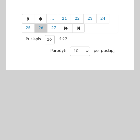
...
21
22
23
24
25
26
27
Puslapis
iš 27
Parodyti
per puslapį