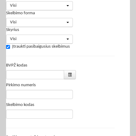
Visi
Skelbimo forma
Visi
Skyrius
Visi
Įtraukti pasibaigusius skelbimus
BVPŽ kodas
Pirkimo numeris
Skelbimo kodas