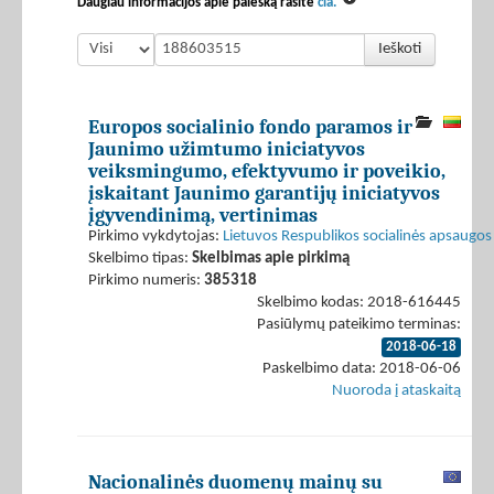
Daugiau informacijos apie paiešką rasite
čia.
Ieškoti
Europos socialinio fondo paramos ir
Jaunimo užimtumo iniciatyvos
veiksmingumo, efektyvumo ir poveikio,
įskaitant Jaunimo garantijų iniciatyvos
įgyvendinimą, vertinimas
Pirkimo vykdytojas:
Lietuvos Respublikos socialinės apsaugos 
Skelbimo tipas:
Skelbimas apie pirkimą
Pirkimo numeris:
385318
Skelbimo kodas: 2018-616445
Pasiūlymų pateikimo terminas:
2018-06-18
Paskelbimo data: 2018-06-06
Nuoroda į ataskaitą
Nacionalinės duomenų mainų su