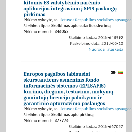
kitomis ES valstybėmis narėmis
aplikacijos integravimo į SPIS paslaugų
pirkimas
Pirkimo vykdytojas:
Lietuvos Respublikos socialinės apsaugos 
Skelbimo tipas:
Skelbimas apie sutarties skyrimą
Pirkimo numeris:
346053
Skelbimo kodas: 2018-648992
Paskelbimo data: 2018-05-10
Nuoroda į ataskaitą
Europos pagalbos labiausiai
skurstantiems asmenims fondo
informacinės sistemos (EPLSAFIS)
kūrimo, diegimo, testavimo, mokymų,
gamintojų licencijų palaikymo ir
garantinio aptarnavimo paslaugos
Pirkimo vykdytojas:
Lietuvos Respublikos socialinės apsaugos 
Skelbimo tipas:
Skelbimas apie pirkimą
Pirkimo numeris:
377776
Skelbimo kodas: 2018-667057