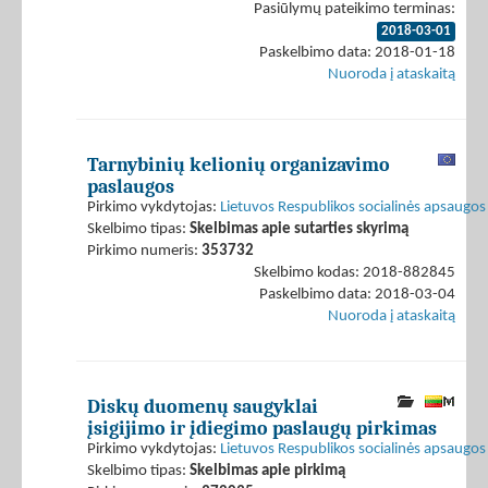
Pasiūlymų pateikimo terminas:
2018-03-01
Paskelbimo data: 2018-01-18
Nuoroda į ataskaitą
Tarnybinių kelionių organizavimo
paslaugos
Pirkimo vykdytojas:
Lietuvos Respublikos socialinės apsaugos 
Skelbimo tipas:
Skelbimas apie sutarties skyrimą
Pirkimo numeris:
353732
Skelbimo kodas: 2018-882845
Paskelbimo data: 2018-03-04
Nuoroda į ataskaitą
Diskų duomenų saugyklai
įsigijimo ir įdiegimo paslaugų pirkimas
Pirkimo vykdytojas:
Lietuvos Respublikos socialinės apsaugos 
Skelbimo tipas:
Skelbimas apie pirkimą