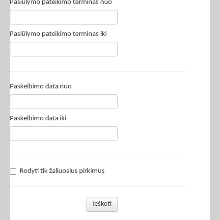
Pasiūlymo pateikimo terminas nuo
Pasiūlymo pateikimo terminas iki
Paskelbimo data nuo
Paskelbimo data iki
Rodyti tik žaliuosius pirkimus
Ieškoti