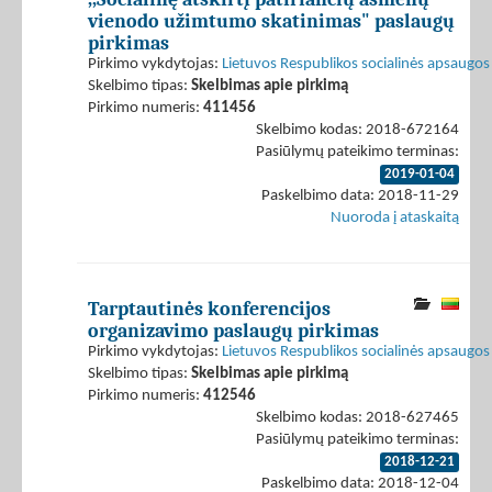
vienodo užimtumo skatinimas" paslaugų
pirkimas
Pirkimo vykdytojas:
Lietuvos Respublikos socialinės apsaugos 
Skelbimo tipas:
Skelbimas apie pirkimą
Pirkimo numeris:
411456
Skelbimo kodas: 2018-672164
Pasiūlymų pateikimo terminas:
2019-01-04
Paskelbimo data: 2018-11-29
Nuoroda į ataskaitą
Tarptautinės konferencijos
organizavimo paslaugų pirkimas
Pirkimo vykdytojas:
Lietuvos Respublikos socialinės apsaugos 
Skelbimo tipas:
Skelbimas apie pirkimą
Pirkimo numeris:
412546
Skelbimo kodas: 2018-627465
Pasiūlymų pateikimo terminas:
2018-12-21
Paskelbimo data: 2018-12-04