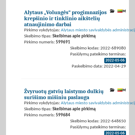
Alytaus „Volungės“ progimnazijos
krepšinio ir tinklinio aikštelių
atnaujinimo darbai
Pirkimo vykdytojas:
Alytaus miesto savivaldybės administraci
Skelbimo tipas:
Skelbimas apie pirkimą
Pirkimo numeris:
599691
Skelbimo kodas: 2022-689080
Pasiūlymų pateikimo terminas:
2022-05-06
Paskelbimo data: 2022-04-29
Žvyruotų gatvių laistymo dulkių
surišimo mišiniu paslauga
Pirkimo vykdytojas:
Alytaus miesto savivaldybės administraci
Skelbimo tipas:
Skelbimas apie pirkimą
Pirkimo numeris:
599684
Skelbimo kodas: 2022-648650
Pasiūlymų pateikimo terminas:
2022-05-06