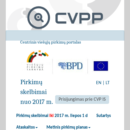
Centrinis viešųjų pirkimų portalas
Pirkimų
EN
|
LT
skelbimai
Prisijungimas prie CVP IS
nuo 2017 m.
Pirkimų skelbimai
iki
2017 m. liepos 1 d
Sutartys
Ataskaitos
Metinis pirkimų planas