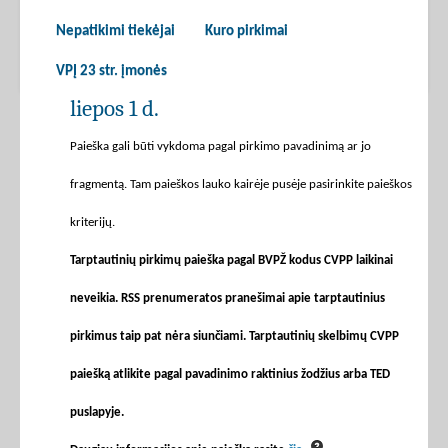
Nepatikimi tiekėjai
Kuro pirkimai
VPĮ 23 str. įmonės
liepos 1 d.
Paieška gali būti vykdoma pagal pirkimo pavadinimą ar jo
fragmentą. Tam paieškos lauko kairėje pusėje pasirinkite paieškos
kriterijų.
Tarptautinių pirkimų paieška pagal BVPŽ kodus CVPP laikinai
neveikia. RSS prenumeratos pranešimai apie tarptautinius
pirkimus taip pat nėra siunčiami. Tarptautinių skelbimų CVPP
paiešką atlikite pagal pavadinimo raktinius žodžius arba TED
puslapyje.