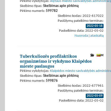
Pirkimo vykdytojas:
Alytaus miesto savivaldybės administraci
Skelbimo tipas:
Skelbimas apie pirkimą
Pirkimo numeris:
599782
Skelbimo kodas: 2022-617022
Pasiūlymų pateikimo terminas:
2022-05-16
Paskelbimo data: 2022-05-02
Nuoroda į ataskaitą
Tuberkuliozės profilaktikos
organizavimo ir vykdymo Klaipėdos
mieste paslaugos
Pirkimo vykdytojas:
Klaipėdos miesto savivaldybės administra
Skelbimo tipas:
Skelbimas apie pirkimą
Pirkimo numeris:
599876
Skelbimo kodas: 2022-677961
Pasiūlymų pateikimo terminas:
2022-05-09
Paskelbimo data: 2022-05-02