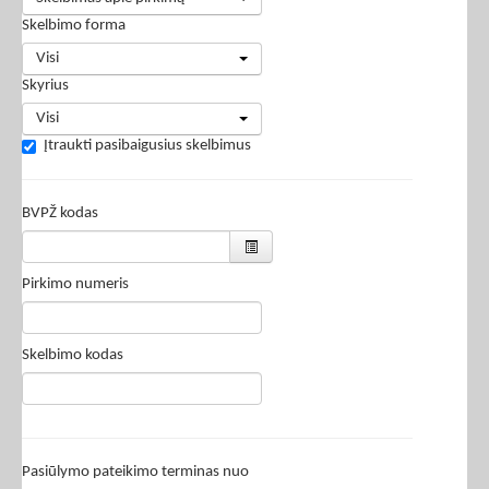
Skelbimo forma
Visi
Skyrius
Visi
Įtraukti pasibaigusius skelbimus
BVPŽ kodas
Pirkimo numeris
Skelbimo kodas
Pasiūlymo pateikimo terminas nuo