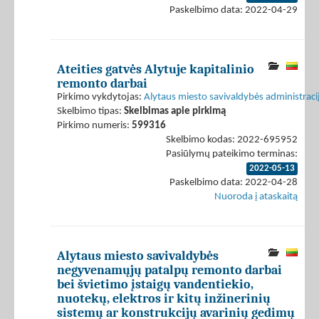
Paskelbimo data: 2022-04-29
Ateities gatvės Alytuje kapitalinio
remonto darbai
Pirkimo vykdytojas:
Alytaus miesto savivaldybės administraci
Skelbimo tipas:
Skelbimas apie pirkimą
Pirkimo numeris:
599316
Skelbimo kodas: 2022-695952
Pasiūlymų pateikimo terminas:
2022-05-13
Paskelbimo data: 2022-04-28
Nuoroda į ataskaitą
Alytaus miesto savivaldybės
negyvenamųjų patalpų remonto darbai
bei švietimo įstaigų vandentiekio,
nuotekų, elektros ir kitų inžinerinių
sistemų ar konstrukcijų avarinių gedimų