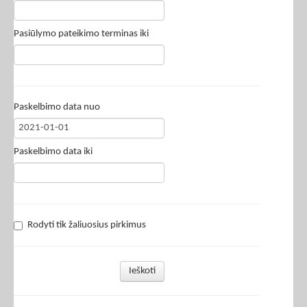
Pasiūlymo pateikimo terminas iki
Paskelbimo data nuo
Paskelbimo data iki
Rodyti tik žaliuosius pirkimus
Ieškoti