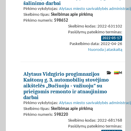
šalinimo darbai
Pirkimo vykdytojas:
Alytaus miesto savivaldybės administraci
Skelbimo tipas:
Skelbimas apie pirkimą
Pirkimo numeris:
598652
Skelbimo kodas: 2022-631102
Pasiūlymų pateikimo terminas:
2022-05-17
Paskelbimo data: 2022-04-26
Nuoroda į ataskaitą
Alytaus Vidzgirio progimnazijos
Kaštonų g. 3, automobilių stovėjimo
aikštelės „Bučiuoju - važiuoju“ su
prieigomis remonto ir atnaujinimo
darbai
Pirkimo vykdytojas:
Alytaus miesto savivaldybės administraci
Skelbimo tipas:
Skelbimas apie pirkimą
Pirkimo numeris:
598220
Skelbimo kodas: 2022-681768
Pasiūlymų pateikimo terminas: