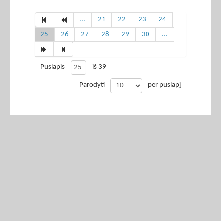
...
21
22
23
24
25
26
27
28
29
30
...
Puslapis
iš 39
Parodyti
per puslapį