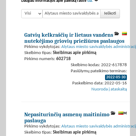
Daugiau informacijos apie paiešką rasite
čia.
Ieškoti
Gatvių kelkraščių ir lietaus vandens
nutekėjimo griovių priežiūros paslaugos
Pirkimo vykdytojas:
Alytaus miesto savivaldybės administraci
Skelbimo tipas:
Skelbimas apie pirkimą
Pirkimo numeris:
602718
Skelbimo kodas: 2022-617878
Pasiūlymų pateikimo terminas:
2022-05-30
Paskelbimo data: 2022-05-16
Nuoroda į ataskaitą
Nepasiturinčių asmenų maitinimo
paslauga
Pirkimo vykdytojas:
Alytaus miesto savivaldybės administraci
Skelbimo tipas:
Skelbimas apie pirkimą