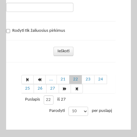
Rodyti tik žaliuosius pirkimus
Ieškoti
...
21
22
23
24
25
26
27
Puslapis
iš 27
Parodyti
per puslapį