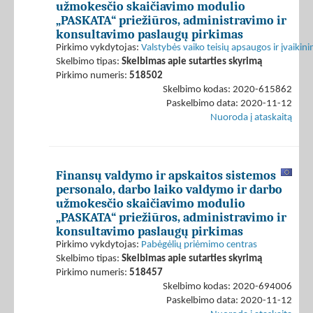
užmokesčio skaičiavimo modulio
„PASKATA“ priežiūros, administravimo ir
konsultavimo paslaugų pirkimas
Pirkimo vykdytojas:
Valstybės vaiko teisių apsaugos ir įvaiki
Skelbimo tipas:
Skelbimas apie sutarties skyrimą
Pirkimo numeris:
518502
Skelbimo kodas: 2020-615862
Paskelbimo data: 2020-11-12
Nuoroda į ataskaitą
Finansų valdymo ir apskaitos sistemos
personalo, darbo laiko valdymo ir darbo
užmokesčio skaičiavimo modulio
„PASKATA“ priežiūros, administravimo ir
konsultavimo paslaugų pirkimas
Pirkimo vykdytojas:
Pabėgėlių priėmimo centras
Skelbimo tipas:
Skelbimas apie sutarties skyrimą
Pirkimo numeris:
518457
Skelbimo kodas: 2020-694006
Paskelbimo data: 2020-11-12