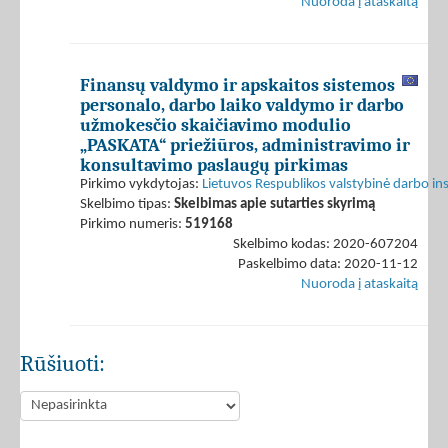
Nuoroda į ataskaitą
Finansų valdymo ir apskaitos sistemos
personalo, darbo laiko valdymo ir darbo
užmokesčio skaičiavimo modulio
„PASKATA“ priežiūros, administravimo ir
konsultavimo paslaugų pirkimas
Pirkimo vykdytojas:
Lietuvos Respublikos valstybinė darbo in
Skelbimo tipas:
Skelbimas apie sutarties skyrimą
Pirkimo numeris:
519168
Skelbimo kodas: 2020-607204
Paskelbimo data: 2020-11-12
Nuoroda į ataskaitą
Rūšiuoti: