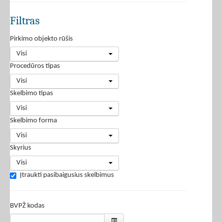
Filtras
Pirkimo objekto rūšis
Visi
Procedūros tipas
Visi
Skelbimo tipas
Visi
Skelbimo forma
Visi
Skyrius
Visi
Įtraukti pasibaigusius skelbimus
BVPŽ kodas