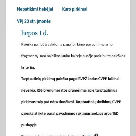
Nepatikimi tiekėjai
Kuro pirkimai
VPĮ 23 str. įmonės
liepos 1 d.
Paieška gali būti vykdoma pagal pirkimo pavadinimą ar jo
fragmentą. Tam paieškos lauko kairėje pusėje pasirinkite paieškos
kriterijų.
Tarptautinių pirkimų paieška pagal BVPŽ kodus CVPP laikinai
neveikia. RSS prenumeratos pranešimai apie tarptautinius
pirkimus taip pat nėra siunčiami. Tarptautinių skelbimų CVPP
paiešką atlikite pagal pavadinimo raktinius žodžius arba TED
puslapyje.