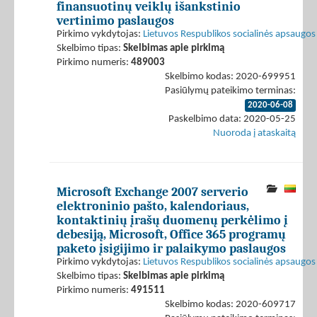
finansuotinų veiklų išankstinio
vertinimo paslaugos
Pirkimo vykdytojas:
Lietuvos Respublikos socialinės apsaugos 
Skelbimo tipas:
Skelbimas apie pirkimą
Pirkimo numeris:
489003
Skelbimo kodas: 2020-699951
Pasiūlymų pateikimo terminas:
2020-06-08
Paskelbimo data: 2020-05-25
Nuoroda į ataskaitą
Microsoft Exchange 2007 serverio
elektroninio pašto, kalendoriaus,
kontaktinių įrašų duomenų perkėlimo į
debesiją, Microsoft, Office 365 programų
paketo įsigijimo ir palaikymo paslaugos
Pirkimo vykdytojas:
Lietuvos Respublikos socialinės apsaugos 
Skelbimo tipas:
Skelbimas apie pirkimą
Pirkimo numeris:
491511
Skelbimo kodas: 2020-609717