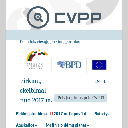
Centrinis viešųjų pirkimų portalas
Pirkimų
EN
|
LT
skelbimai
Prisijungimas prie CVP IS
nuo 2017 m.
Pirkimų skelbimai
iki
2017 m. liepos 1 d
Sutartys
Ataskaitos
Metinis pirkimų planas