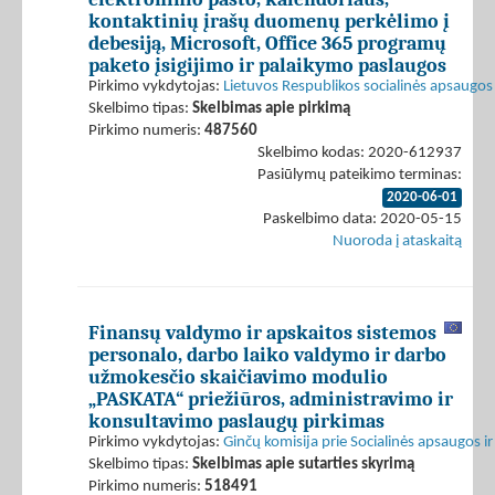
kontaktinių įrašų duomenų perkėlimo į
debesiją, Microsoft, Office 365 programų
paketo įsigijimo ir palaikymo paslaugos
Pirkimo vykdytojas:
Lietuvos Respublikos socialinės apsaugos 
Skelbimo tipas:
Skelbimas apie pirkimą
Pirkimo numeris:
487560
Skelbimo kodas: 2020-612937
Pasiūlymų pateikimo terminas:
2020-06-01
Paskelbimo data: 2020-05-15
Nuoroda į ataskaitą
Finansų valdymo ir apskaitos sistemos
personalo, darbo laiko valdymo ir darbo
užmokesčio skaičiavimo modulio
„PASKATA“ priežiūros, administravimo ir
konsultavimo paslaugų pirkimas
Pirkimo vykdytojas:
Ginčų komisija prie Socialinės apsaugos ir
Skelbimo tipas:
Skelbimas apie sutarties skyrimą
Pirkimo numeris:
518491