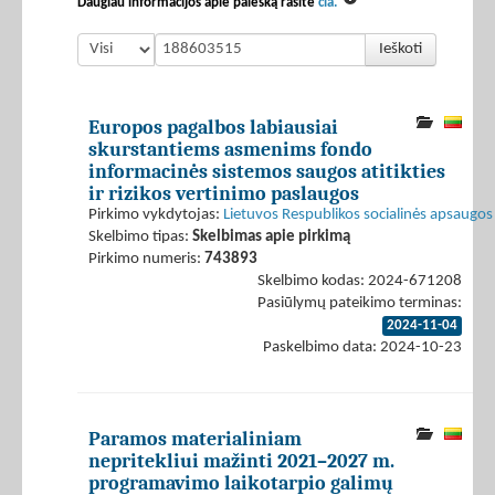
Daugiau informacijos apie paiešką rasite
čia.
Ieškoti
Europos pagalbos labiausiai
skurstantiems asmenims fondo
informacinės sistemos saugos atitikties
ir rizikos vertinimo paslaugos
Pirkimo vykdytojas:
Lietuvos Respublikos socialinės apsaugos 
Skelbimo tipas:
Skelbimas apie pirkimą
Pirkimo numeris:
743893
Skelbimo kodas: 2024-671208
Pasiūlymų pateikimo terminas:
2024-11-04
Paskelbimo data: 2024-10-23
Paramos materialiniam
nepritekliui mažinti 2021–2027 m.
programavimo laikotarpio galimų