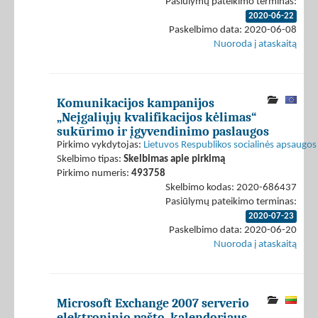
Pasiūlymų pateikimo terminas:
2020-06-22
Paskelbimo data: 2020-06-08
Nuoroda į ataskaitą
Komunikacijos kampanijos
„Neįgaliųjų kvalifikacijos kėlimas“
sukūrimo ir įgyvendinimo paslaugos
Pirkimo vykdytojas:
Lietuvos Respublikos socialinės apsaugos 
Skelbimo tipas:
Skelbimas apie pirkimą
Pirkimo numeris:
493758
Skelbimo kodas: 2020-686437
Pasiūlymų pateikimo terminas:
2020-07-23
Paskelbimo data: 2020-06-20
Nuoroda į ataskaitą
Microsoft Exchange 2007 serverio
elektroninio pašto, kalendoriaus,