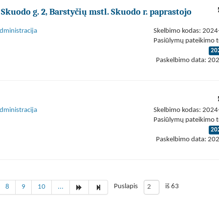
Skuodo g. 2, Barstyčių mstl. Skuodo r. paprastojo
dministracija
Skelbimo kodas: 202
Pasiūlymų pateikimo t
20
Paskelbimo data: 20
dministracija
Skelbimo kodas: 202
Pasiūlymų pateikimo t
20
Paskelbimo data: 20
Puslapis
iš 63
8
9
10
...