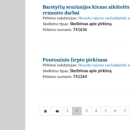
Barstyčių seniūnijos kiemo aikštelės 
remonto darbai
Pirkimo vykdytojas:
Skuodo rajono savivaldybės a
Skelbimo tipas:
Skelbimas apie pirkimą
Pirkimo numeris:
741636
Pontoninio liepto pirkimas
Pirkimo vykdytojas:
Skuodo rajono savivaldybės a
Skelbimo tipas:
Skelbimas apie pirkimą
Pirkimo numeris:
741264
1
2
3
4
5
6
7