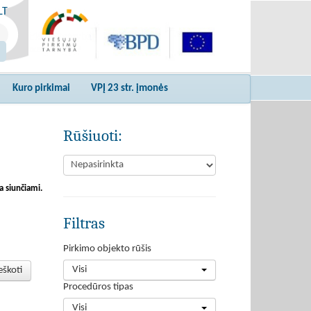
LT
Kuro pirkimai
VPĮ 23 str. įmonės
Rūšiuoti:
a siunčiami.
Filtras
Pirkimo objekto rūšis
Visi
eškoti
Procedūros tipas
Visi