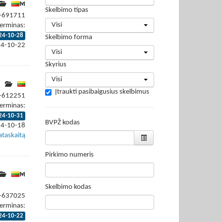
Skelbimo tipas
4-691711
Visi
erminas:
24-10-28
Skelbimo forma
24-10-22
Visi
Skyrius
Visi
Įtraukti pasibaigusius skelbimus
4-612251
erminas:
24-10-31
BVPŽ kodas
24-10-18
ataskaitą
Pirkimo numeris
Skelbimo kodas
4-637025
erminas:
24-10-22