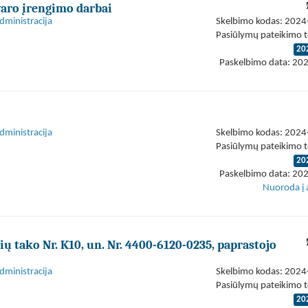
tvaro įrengimo darbai
dministracija
Skelbimo kodas: 202
Pasiūlymų pateikimo t
20
Paskelbimo data: 20
dministracija
Skelbimo kodas: 202
Pasiūlymų pateikimo t
20
Paskelbimo data: 20
Nuoroda į 
ų tako Nr. K10, un. Nr. 4400-6120-0235, paprastojo
dministracija
Skelbimo kodas: 202
Pasiūlymų pateikimo t
20