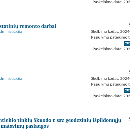
Paskelbimo data: 20
 statinių remonto darbai
dministracija
Skelbimo kodas: 202
Pasiūlymų pateikimo t
20
Paskelbimo data: 20
dministracija
Skelbimo kodas: 202
Pasiūlymų pateikimo t
20
Paskelbimo data: 20
tiekio tinklų Skuodo r. sav. geodezinių išpildomųjų
 matavimų paslaugos