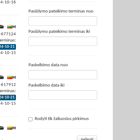
24-10-16
Pasiūlymo pateikimo terminas nuo
Pasiūlymo pateikimo terminas iki
4-677124
erminas:
24-10-21
24-10-15
Paskelbimo data nuo
4-617912
Paskelbimo data iki
erminas:
24-10-21
24-10-15
Rodyti tik žaliuosius pirkimus
Ieškoti