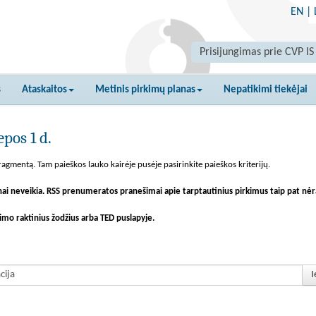
EN
|
Prisijungimas prie CVP IS
s
Ataskaitos
Metinis pirkimų planas
Nepatikimi tiekėjai
pos 1 d.
agmentą. Tam paieškos lauko kairėje pusėje pasirinkite paieškos kriterijų.
nai neveikia. RSS prenumeratos pranešimai apie tarptautinius pirkimus taip pat nėr
imo raktinius žodžius arba TED puslapyje.
I