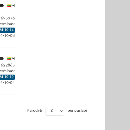
4-695976
erminas:
24-10-14
24-10-08
4-622865
erminas:
24-10-10
24-10-04
Parodyti
per puslapį