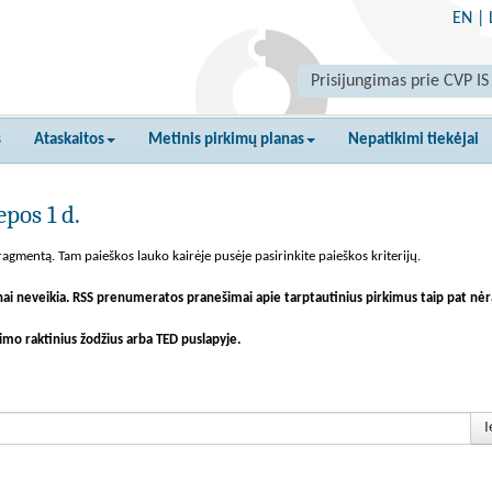
EN
|
Prisijungimas prie CVP IS
s
Ataskaitos
Metinis pirkimų planas
Nepatikimi tiekėjai
pos 1 d.
agmentą. Tam paieškos lauko kairėje pusėje pasirinkite paieškos kriterijų.
nai neveikia. RSS prenumeratos pranešimai apie tarptautinius pirkimus taip pat nėr
imo raktinius žodžius arba TED puslapyje.
I