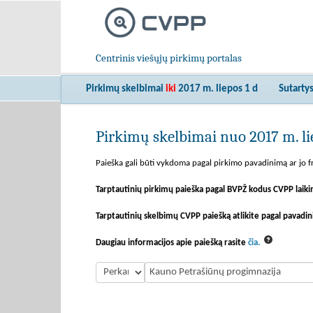
Centrinis viešųjų pirkimų portalas
Pirkimų skelbimai
iki
2017 m. liepos 1 d
Sutarty
Pirkimų skelbimai nuo 2017 m. lie
Paieška gali būti vykdoma pagal pirkimo pavadinimą ar jo fr
Tarptautinių pirkimų paieška pagal BVPŽ kodus CVPP laiki
Tarptautinių skelbimų CVPP paiešką atlikite pagal pavadin
Daugiau informacijos apie paiešką rasite
čia.