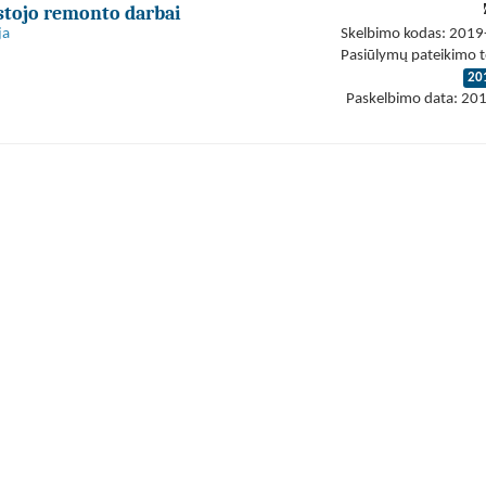
stojo remonto darbai
ja
Skelbimo kodas: 201
Pasiūlymų pateikimo t
20
Paskelbimo data: 20