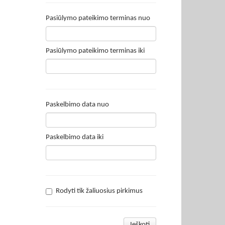
Pasiūlymo pateikimo terminas nuo
Pasiūlymo pateikimo terminas iki
Paskelbimo data nuo
Paskelbimo data iki
Rodyti tik žaliuosius pirkimus
Ieškoti