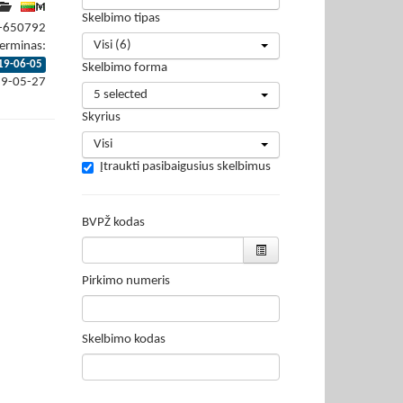
Skelbimo tipas
9-650792
Visi (6)
erminas:
19-06-05
Skelbimo forma
19-05-27
5 selected
Skyrius
Visi
Įtraukti pasibaigusius skelbimus
BVPŽ kodas
Pirkimo numeris
Skelbimo kodas