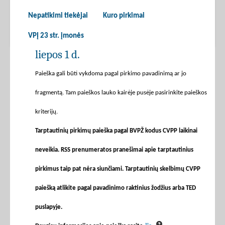
Nepatikimi tiekėjai
Kuro pirkimai
VPĮ 23 str. įmonės
liepos 1 d.
Paieška gali būti vykdoma pagal pirkimo pavadinimą ar jo
fragmentą. Tam paieškos lauko kairėje pusėje pasirinkite paieškos
kriterijų.
Tarptautinių pirkimų paieška pagal BVPŽ kodus CVPP laikinai
neveikia. RSS prenumeratos pranešimai apie tarptautinius
pirkimus taip pat nėra siunčiami. Tarptautinių skelbimų CVPP
paiešką atlikite pagal pavadinimo raktinius žodžius arba TED
puslapyje.