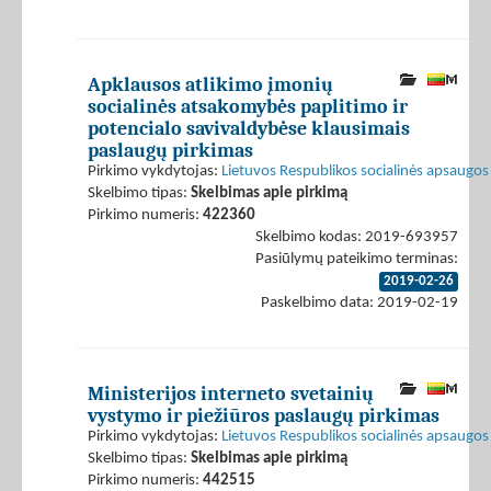
Apklausos atlikimo įmonių
socialinės atsakomybės paplitimo ir
potencialo savivaldybėse klausimais
paslaugų pirkimas
Pirkimo vykdytojas:
Lietuvos Respublikos socialinės apsaugos 
Skelbimo tipas:
Skelbimas apie pirkimą
Pirkimo numeris:
422360
Skelbimo kodas: 2019-693957
Pasiūlymų pateikimo terminas:
2019-02-26
Paskelbimo data: 2019-02-19
Ministerijos interneto svetainių
vystymo ir piežiūros paslaugų pirkimas
Pirkimo vykdytojas:
Lietuvos Respublikos socialinės apsaugos 
Skelbimo tipas:
Skelbimas apie pirkimą
Pirkimo numeris:
442515