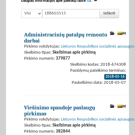
Daugiau informacijos apie paiešką rasite
čia.
Ieškoti
Administracinių patalpų remonto
darbai
Pirkimo vykdytojas:
Lietuvos Respublikos socialinės apsaugos 
Skelbimo tipas:
Skelbimas apie pirkimą
Pirkimo numeris:
379877
Skelbimo kodas: 2018-674308
Pasiūlymų pateikimo terminas:
2018-05-16
Paskelbimo data: 2018-05-07
Viešinimo spaudoje paslaugų
pirkimas
Pirkimo vykdytojas:
Lietuvos Respublikos socialinės apsaugos 
Skelbimo tipas:
Skelbimas apie pirkimą
Pirkimo numeris:
382844