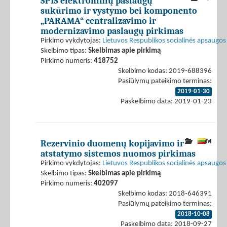
SPIS elektroninių paslaugų
sukūrimo ir vystymo bei komponento
„PARAMA“ centralizavimo ir
modernizavimo paslaugų pirkimas
Pirkimo vykdytojas:
Lietuvos Respublikos socialinės apsaugos 
Skelbimo tipas:
Skelbimas apie pirkimą
Pirkimo numeris:
418752
Skelbimo kodas: 2019-688396
Pasiūlymų pateikimo terminas:
2019-01-30
Paskelbimo data: 2019-01-23
Rezervinio duomenų kopijavimo ir
atstatymo sistemos nuomos pirkimas
Pirkimo vykdytojas:
Lietuvos Respublikos socialinės apsaugos 
Skelbimo tipas:
Skelbimas apie pirkimą
Pirkimo numeris:
402097
Skelbimo kodas: 2018-646391
Pasiūlymų pateikimo terminas:
2018-10-08
Paskelbimo data: 2018-09-27