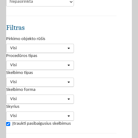
Filtras
Pirkimo objekto rūšis
Visi
Procedūros tipas
Visi
Skelbimo tipas
Visi
Skelbimo forma
Visi
Skyrius
Visi
Įtraukti pasibaigusius skelbimus