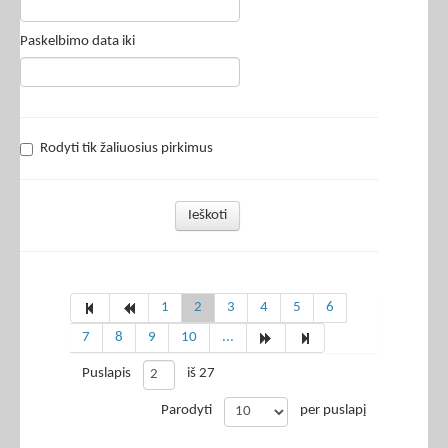
Paskelbimo data iki
Rodyti tik žaliuosius pirkimus
Ieškoti
1
2
3
4
5
6
7
8
9
10
...
Puslapis
iš 27
Parodyti
per puslapį