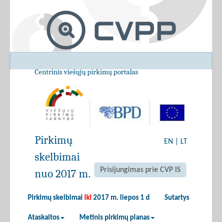
Centrinis viešųjų pirkimų portalas
Pirkimų
EN
|
LT
skelbimai
Prisijungimas prie CVP IS
nuo 2017 m.
Pirkimų skelbimai
iki
2017 m. liepos 1 d
Sutartys
Ataskaitos
Metinis pirkimų planas