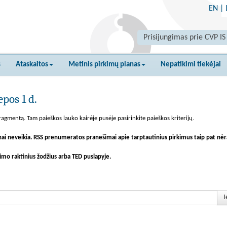
EN
|
Prisijungimas prie CVP IS
s
Ataskaitos
Metinis pirkimų planas
Nepatikimi tiekėjai
pos 1 d.
agmentą. Tam paieškos lauko kairėje pusėje pasirinkite paieškos kriterijų.
nai neveikia. RSS prenumeratos pranešimai apie tarptautinius pirkimus taip pat nėr
imo raktinius žodžius arba TED puslapyje.
I