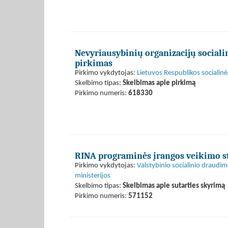
Nevyriausybinių organizacijų socia
pirkimas
Pirkimo vykdytojas:
Lietuvos Respublikos socialinė
Skelbimo tipas:
Skelbimas apie pirkimą
Pirkimo numeris:
618330
RINA programinės įrangos veikimo st
Pirkimo vykdytojas:
Valstybinio socialinio draudi
ministerijos
Skelbimo tipas:
Skelbimas apie sutarties skyrimą
Pirkimo numeris:
571152