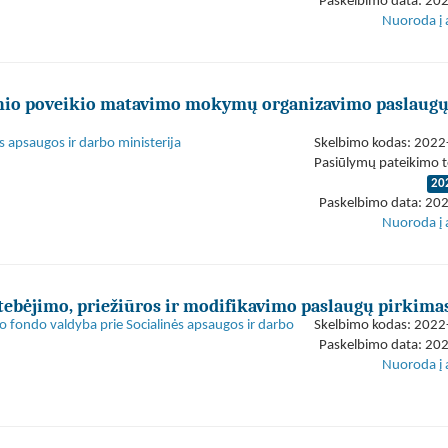
Paskelbimo data: 20
Nuoroda į 
linio poveikio matavimo mokymų organizavimo paslaug
s apsaugos ir darbo ministerija
Skelbimo kodas: 202
Pasiūlymų pateikimo t
20
Paskelbimo data: 20
Nuoroda į 
ebėjimo, priežiūros ir modifikavimo paslaugų pirkima
mo fondo valdyba prie Socialinės apsaugos ir darbo
Skelbimo kodas: 202
Paskelbimo data: 20
Nuoroda į 