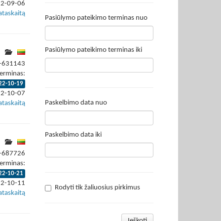
22-09-06
ataskaitą
Pasiūlymo pateikimo terminas nuo
Pasiūlymo pateikimo terminas iki
2-631143
erminas:
22-10-19
22-10-07
Paskelbimo data nuo
ataskaitą
Paskelbimo data iki
2-687726
erminas:
22-10-21
22-10-11
Rodyti tik žaliuosius pirkimus
ataskaitą
Ieškoti