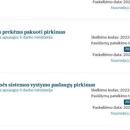
Paskelbimo data: 20
Nuoroda į 
s prekėms pakuoti pirkimas
s apsaugos ir darbo ministerija
Skelbimo kodas: 202
Pasiūlymų pateikimo t
20
Paskelbimo data: 20
Nuoroda į 
inės sistemos vystymo paslaugų pirkimas
s apsaugos ir darbo ministerija
Skelbimo kodas: 202
Pasiūlymų pateikimo t
20
Paskelbimo data: 20
Nuoroda į 