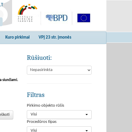
LT
Kuro pirkimai
VPĮ 23 str. įmonės
Rūšiuoti:
a siunčiami.
Filtras
Pirkimo objekto rūšis
Visi
eškoti
Procedūros tipas
Visi