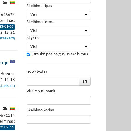
Skelbimo tipas
Visi
2-646674
erminas:
Skelbimo forma
23-01-03
Visi
22-12-21
Skyrius
ataskaitą
Visi
Įtraukti pasibaigusius skelbimus
nėje
BVPŽ kodas
2-609431
22-11-18
ataskaitą
Pirkimo numeris
Skelbimo kodas
2-691114
erminas:
22-09-16