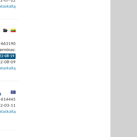
22-07-22
ataskaitą
ų
2-663190
erminas:
22-08-19
22-08-09
ataskaitą
s
2-614445
22-03-11
ataskaitą