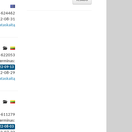
2-624462
22-08-31
ataskaitą
2-622053
erminas:
22-09-13
22-08-29
ataskaitą
ų
2-611279
erminas:
22-08-03