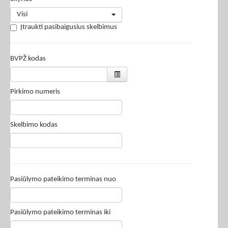
Visi
Įtraukti pasibaigusius skelbimus
BVPŽ kodas
Pirkimo numeris
Skelbimo kodas
Pasiūlymo pateikimo terminas nuo
Pasiūlymo pateikimo terminas iki