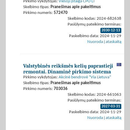
Pirkimo vykdytojas:
Viešoji įstaiga CPO LT
Skelbimo tipas:
Pranešimas apie pakeitimus
Pirkimo numeris:
572470
Skelbimo kodas: 2024-682638
Pasiūlymų pateikimo terminas:
2030-12-13
Paskelbimo data: 2024-11-29
Nuoroda į ataskaitą
Valstybinės reikšmės kelių paprastieji
remontai. Dinaminė pirkimo sistema
Pirkimo vykdytojas:
Akcinė bendrovė "Via Lietuva"
Skelbimo tipas:
Pranešimas apie pakeitimus
Pirkimo numeris:
703036
Skelbimo kodas: 2024-661063
Pasiūlymų pateikimo terminas:
2027-03-31
Paskelbimo data: 2024-11-29
Nuoroda į ataskaitą