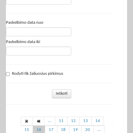
Paskelbimo data nuo
Paskelbimo data iki
Rodyti tik žaliuosius pirkimus
Ieškoti
...
11
12
13
14
15
16
17
18
19
20
...