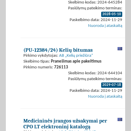
Skelbimo kodas: 2024-645284
Pasiūlymų pateikimo terminas:
2028-05-10
Paskelbimo data: 2024-11-29
Nuoroda į ataskaitą
(PU-12384/24) Kelių bitumas
Pirkimo vykdytojas:
AB „Kelių priežiūra“
Skelbimo tipas:
Pranešimas apie pakeitimus
Pirkimo numeris:
726113
Skelbimo kodas: 2024-644104
Pasiūlymų pateikimo terminas:
2029-07-18
Paskelbimo data: 2024-11-29
Nuoroda į ataskaitą
Medicininės įrangos užsakymai per
CPO LT elektroninį katalogą