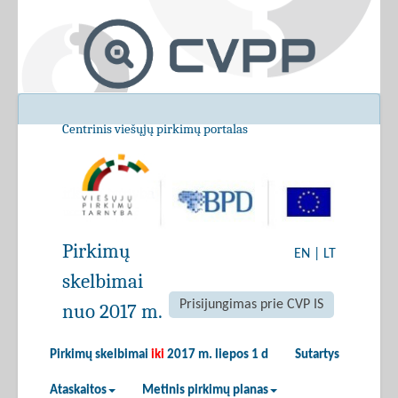
Centrinis viešųjų pirkimų portalas
Pirkimų
EN
|
LT
skelbimai
Prisijungimas prie CVP IS
nuo 2017 m.
Pirkimų skelbimai
iki
2017 m. liepos 1 d
Sutartys
Ataskaitos
Metinis pirkimų planas