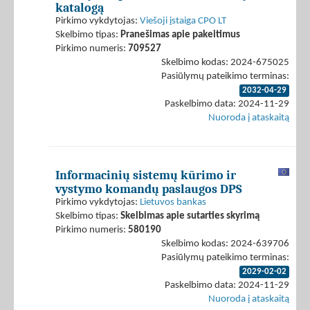
katalogą
Pirkimo vykdytojas:
Viešoji įstaiga CPO LT
Skelbimo tipas:
Pranešimas apie pakeitimus
Pirkimo numeris:
709527
Skelbimo kodas: 2024-675025
Pasiūlymų pateikimo terminas:
2032-04-29
Paskelbimo data: 2024-11-29
Nuoroda į ataskaitą
Informacinių sistemų kūrimo ir
vystymo komandų paslaugos DPS
Pirkimo vykdytojas:
Lietuvos bankas
Skelbimo tipas:
Skelbimas apie sutarties skyrimą
Pirkimo numeris:
580190
Skelbimo kodas: 2024-639706
Pasiūlymų pateikimo terminas:
2029-02-02
Paskelbimo data: 2024-11-29
Nuoroda į ataskaitą