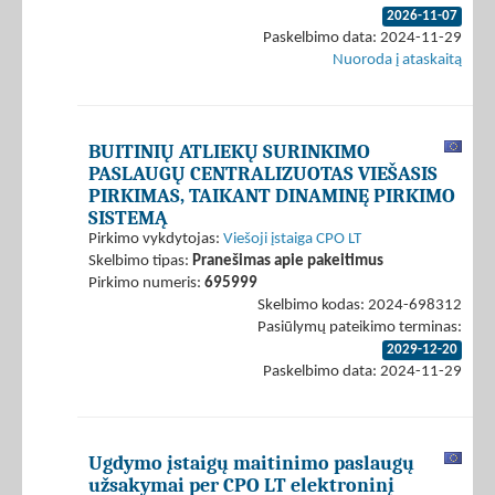
2026-11-07
Paskelbimo data: 2024-11-29
Nuoroda į ataskaitą
BUITINIŲ ATLIEKŲ SURINKIMO
PASLAUGŲ CENTRALIZUOTAS VIEŠASIS
PIRKIMAS, TAIKANT DINAMINĘ PIRKIMO
SISTEMĄ
Pirkimo vykdytojas:
Viešoji įstaiga CPO LT
Skelbimo tipas:
Pranešimas apie pakeitimus
Pirkimo numeris:
695999
Skelbimo kodas: 2024-698312
Pasiūlymų pateikimo terminas:
2029-12-20
Paskelbimo data: 2024-11-29
Ugdymo įstaigų maitinimo paslaugų
užsakymai per CPO LT elektroninį