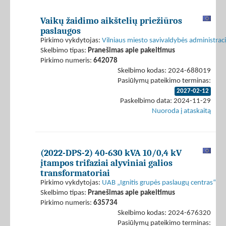
Vaikų žaidimo aikštelių priežiūros
paslaugos
Pirkimo vykdytojas:
Vilniaus miesto savivaldybės administraci
Skelbimo tipas:
Pranešimas apie pakeitimus
Pirkimo numeris:
642078
Skelbimo kodas: 2024-688019
Pasiūlymų pateikimo terminas:
2027-02-12
Paskelbimo data: 2024-11-29
Nuoroda į ataskaitą
(2022-DPS-2) 40-630 kVA 10/0,4 kV
įtampos trifaziai alyviniai galios
transformatoriai
Pirkimo vykdytojas:
UAB „Ignitis grupės paslaugų centras“
Skelbimo tipas:
Pranešimas apie pakeitimus
Pirkimo numeris:
635734
Skelbimo kodas: 2024-676320
Pasiūlymų pateikimo terminas: