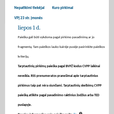
Nepatikimi tiekėjai
Kuro pirkimai
VPĮ 23 str. įmonės
liepos 1 d.
Paieška gali būti vykdoma pagal pirkimo pavadinimą ar jo
fragmentą. Tam paieškos lauko kairėje pusėje pasirinkite paieškos
kriterijų.
Tarptautinių pirkimų paieška pagal BVPŽ kodus CVPP laikinai
neveikia. RSS prenumeratos pranešimai apie tarptautinius
pirkimus taip pat nėra siunčiami. Tarptautinių skelbimų CVPP
paiešką atlikite pagal pavadinimo raktinius žodžius arba TED
puslapyje.