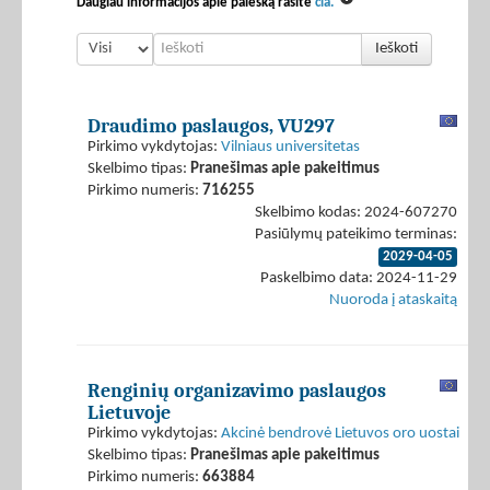
Daugiau informacijos apie paiešką rasite
čia.
Ieškoti
Draudimo paslaugos, VU297
Pirkimo vykdytojas:
Vilniaus universitetas
Skelbimo tipas:
Pranešimas apie pakeitimus
Pirkimo numeris:
716255
Skelbimo kodas: 2024-607270
Pasiūlymų pateikimo terminas:
2029-04-05
Paskelbimo data: 2024-11-29
Nuoroda į ataskaitą
Renginių organizavimo paslaugos
Lietuvoje
Pirkimo vykdytojas:
Akcinė bendrovė Lietuvos oro uostai
Skelbimo tipas:
Pranešimas apie pakeitimus
Pirkimo numeris:
663884