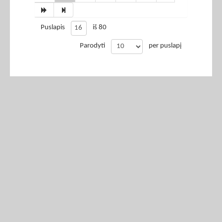
Puslapis
iš 80
Parodyti
per puslapį