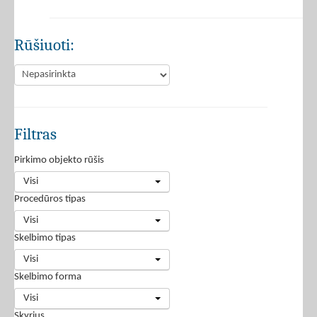
Rūšiuoti:
Filtras
Pirkimo objekto rūšis
Visi
Procedūros tipas
Visi
Skelbimo tipas
Visi
Skelbimo forma
Visi
Skyrius