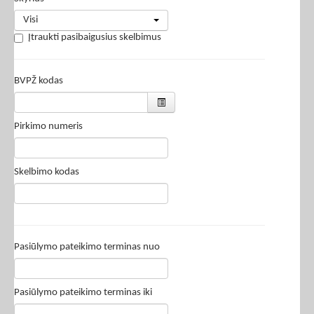
Visi
Įtraukti pasibaigusius skelbimus
BVPŽ kodas
Pirkimo numeris
Skelbimo kodas
Pasiūlymo pateikimo terminas nuo
Pasiūlymo pateikimo terminas iki