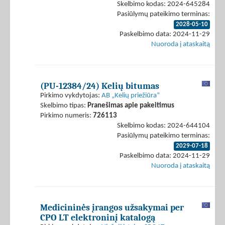
Skelbimo kodas: 2024-645284
Pasiūlymų pateikimo terminas:
2028-05-10
Paskelbimo data: 2024-11-29
Nuoroda į ataskaitą
(PU-12384/24) Kelių bitumas
Pirkimo vykdytojas:
AB „Kelių priežiūra“
Skelbimo tipas:
Pranešimas apie pakeitimus
Pirkimo numeris:
726113
Skelbimo kodas: 2024-644104
Pasiūlymų pateikimo terminas:
2029-07-18
Paskelbimo data: 2024-11-29
Nuoroda į ataskaitą
Medicininės įrangos užsakymai per
CPO LT elektroninį katalogą