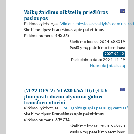
Vaikų žaidimo aikštelių priežiūros
paslaugos
Pirkimo vykdytojas:
Vilniaus miesto savivaldybės administraci
Skelbimo tipas:
Pranešimas apie pakeitimus
Pirkimo numeris:
642078
Skelbimo kodas: 2024-688019
Pasiūlymų pateikimo terminas:
2027-02-12
Paskelbimo data: 2024-11-29
Nuoroda į ataskaitą
(2022-DPS-2) 40-630 kVA 10/0,4 kV
įtampos trifaziai alyviniai galios
transformatoriai
Pirkimo vykdytojas:
UAB „Ignitis grupės paslaugų centras“
Skelbimo tipas:
Pranešimas apie pakeitimus
Pirkimo numeris:
635734
Skelbimo kodas: 2024-676320
Pasiūlymų pateikimo terminas: