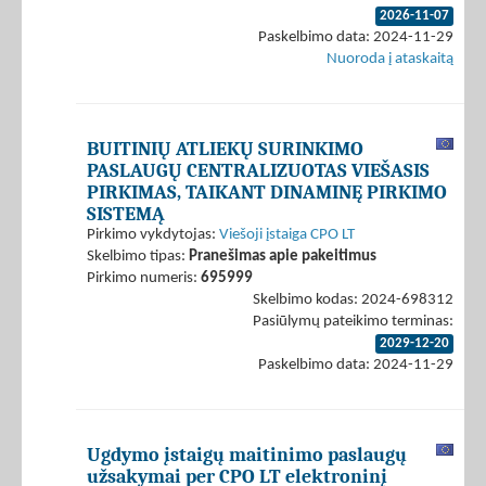
2026-11-07
Paskelbimo data: 2024-11-29
Nuoroda į ataskaitą
BUITINIŲ ATLIEKŲ SURINKIMO
PASLAUGŲ CENTRALIZUOTAS VIEŠASIS
PIRKIMAS, TAIKANT DINAMINĘ PIRKIMO
SISTEMĄ
Pirkimo vykdytojas:
Viešoji įstaiga CPO LT
Skelbimo tipas:
Pranešimas apie pakeitimus
Pirkimo numeris:
695999
Skelbimo kodas: 2024-698312
Pasiūlymų pateikimo terminas:
2029-12-20
Paskelbimo data: 2024-11-29
Ugdymo įstaigų maitinimo paslaugų
užsakymai per CPO LT elektroninį