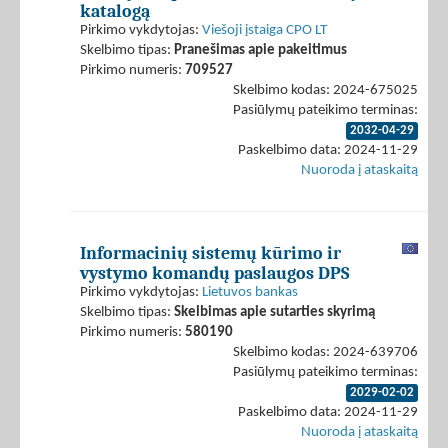
katalogą
Pirkimo vykdytojas:
Viešoji įstaiga CPO LT
Skelbimo tipas:
Pranešimas apie pakeitimus
Pirkimo numeris:
709527
Skelbimo kodas: 2024-675025
Pasiūlymų pateikimo terminas:
2032-04-29
Paskelbimo data: 2024-11-29
Nuoroda į ataskaitą
Informacinių sistemų kūrimo ir
vystymo komandų paslaugos DPS
Pirkimo vykdytojas:
Lietuvos bankas
Skelbimo tipas:
Skelbimas apie sutarties skyrimą
Pirkimo numeris:
580190
Skelbimo kodas: 2024-639706
Pasiūlymų pateikimo terminas:
2029-02-02
Paskelbimo data: 2024-11-29
Nuoroda į ataskaitą