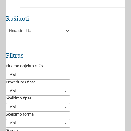
Rūšiuoti:
Filtras
Pirkimo objekto rūšis
Visi
Procedūros tipas
Visi
Skelbimo tipas
Visi
Skelbimo forma
Visi
Skyrius