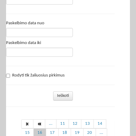
Paskelbimo data nuo
Paskelbimo data iki
Rodyti tik žaliuosius pirkimus
Ieškoti
...
11
12
13
14
15
16
17
18
19
20
...