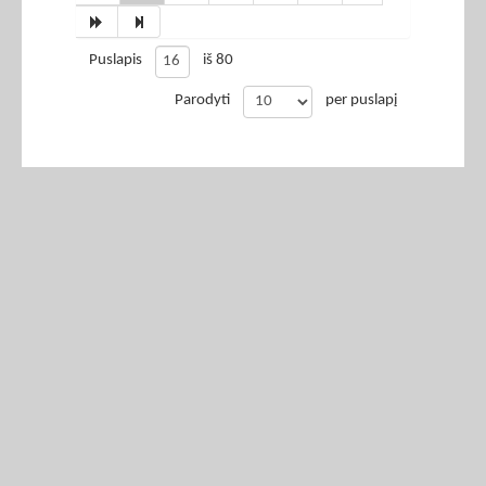
Puslapis
iš 80
Parodyti
per puslapį