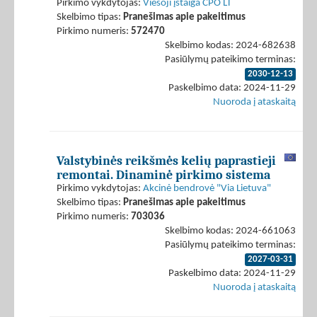
Pirkimo vykdytojas:
Viešoji įstaiga CPO LT
Skelbimo tipas:
Pranešimas apie pakeitimus
Pirkimo numeris:
572470
Skelbimo kodas: 2024-682638
Pasiūlymų pateikimo terminas:
2030-12-13
Paskelbimo data: 2024-11-29
Nuoroda į ataskaitą
Valstybinės reikšmės kelių paprastieji
remontai. Dinaminė pirkimo sistema
Pirkimo vykdytojas:
Akcinė bendrovė "Via Lietuva"
Skelbimo tipas:
Pranešimas apie pakeitimus
Pirkimo numeris:
703036
Skelbimo kodas: 2024-661063
Pasiūlymų pateikimo terminas:
2027-03-31
Paskelbimo data: 2024-11-29
Nuoroda į ataskaitą