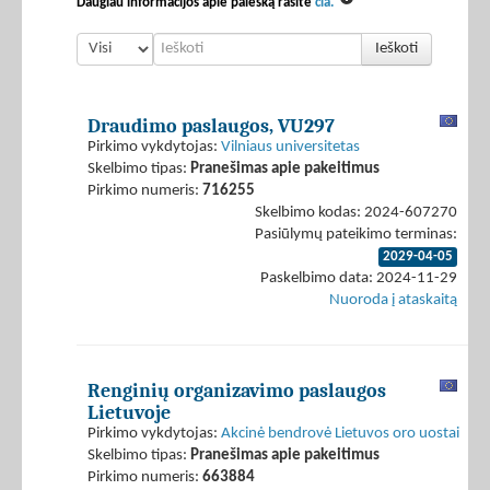
Daugiau informacijos apie paiešką rasite
čia.
Ieškoti
Draudimo paslaugos, VU297
Pirkimo vykdytojas:
Vilniaus universitetas
Skelbimo tipas:
Pranešimas apie pakeitimus
Pirkimo numeris:
716255
Skelbimo kodas: 2024-607270
Pasiūlymų pateikimo terminas:
2029-04-05
Paskelbimo data: 2024-11-29
Nuoroda į ataskaitą
Renginių organizavimo paslaugos
Lietuvoje
Pirkimo vykdytojas:
Akcinė bendrovė Lietuvos oro uostai
Skelbimo tipas:
Pranešimas apie pakeitimus
Pirkimo numeris:
663884