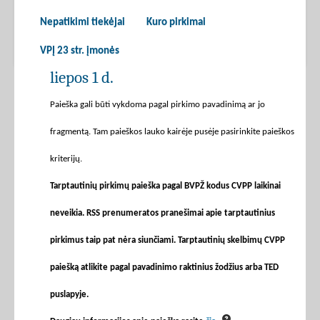
Nepatikimi tiekėjai
Kuro pirkimai
VPĮ 23 str. įmonės
liepos 1 d.
Paieška gali būti vykdoma pagal pirkimo pavadinimą ar jo
fragmentą. Tam paieškos lauko kairėje pusėje pasirinkite paieškos
kriterijų.
Tarptautinių pirkimų paieška pagal BVPŽ kodus CVPP laikinai
neveikia. RSS prenumeratos pranešimai apie tarptautinius
pirkimus taip pat nėra siunčiami. Tarptautinių skelbimų CVPP
paiešką atlikite pagal pavadinimo raktinius žodžius arba TED
puslapyje.