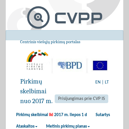
Centrinis viešųjų pirkimų portalas
Pirkimų
EN
|
LT
skelbimai
Prisijungimas prie CVP IS
nuo 2017 m.
Pirkimų skelbimai
iki
2017 m. liepos 1 d
Sutartys
Ataskaitos
Metinis pirkimų planas