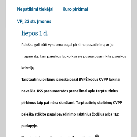
Nepatikimi tiekėjai
Kuro pirkimai
VPĮ 23 str. įmonės
liepos 1 d.
Paieška gali būti vykdoma pagal pirkimo pavadinimą ar jo
fragmentą. Tam paieškos lauko kairėje pusėje pasirinkite paieškos
kriterijų.
Tarptautinių pirkimų paieška pagal BVPŽ kodus CVPP laikinai
neveikia. RSS prenumeratos pranešimai apie tarptautinius
pirkimus taip pat nėra siunčiami. Tarptautinių skelbimų CVPP
paiešką atlikite pagal pavadinimo raktinius žodžius arba TED
puslapyje.