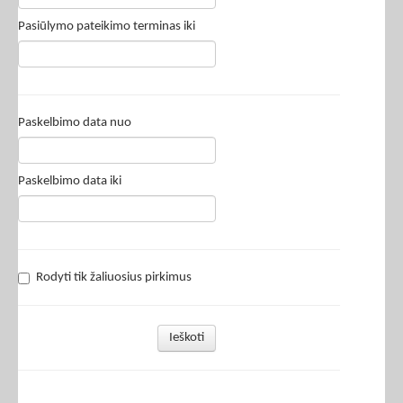
Pasiūlymo pateikimo terminas iki
Paskelbimo data nuo
Paskelbimo data iki
Rodyti tik žaliuosius pirkimus
Ieškoti