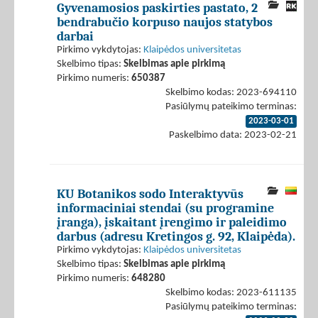
Gyvenamosios paskirties pastato, 2
bendrabučio korpuso naujos statybos
darbai
Pirkimo vykdytojas:
Klaipėdos universitetas
Skelbimo tipas:
Skelbimas apie pirkimą
Pirkimo numeris:
650387
Skelbimo kodas: 2023-694110
Pasiūlymų pateikimo terminas:
2023-03-01
Paskelbimo data: 2023-02-21
KU Botanikos sodo Interaktyvūs
informaciniai stendai (su programine
įranga), įskaitant įrengimo ir paleidimo
darbus (adresu Kretingos g. 92, Klaipėda).
Pirkimo vykdytojas:
Klaipėdos universitetas
Skelbimo tipas:
Skelbimas apie pirkimą
Pirkimo numeris:
648280
Skelbimo kodas: 2023-611135
Pasiūlymų pateikimo terminas: