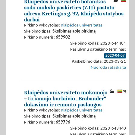
Klaipėdos universiteto botanikos
sodo mokslo paskirties (7.11) pastato
adresu Kretingos g. 92, Klaipėda statybos
darbai
Pirkimo vykdytojas:
Klaipėdos universitetas
Skelbimo tipas:
Skelbimas apie pirkimą
Pirkimo numeris:
659902
Skelbimo kodas: 2023-644404
Pasiūlymų pateikimo terminas:
2023-04-07
Paskelbimo data: 2023-03-21
Nuoroda į ataskaitą
Klaipėdos universiteto mokomojo
– tiriamojo burlaivio „Brabander“
dokavimo ir remonto paslaugos
Pirkimo vykdytojas:
Klaipėdos universitetas
Skelbimo tipas:
Skelbimas apie pirkimą
Pirkimo numeris:
659796
Skelbimo kodas: 2023-643440
Pasiūlymų pateikimo terminas: