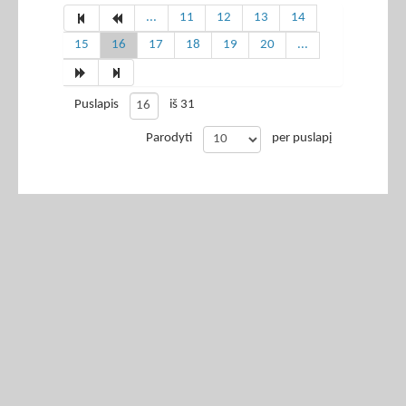
...
11
12
13
14
15
16
17
18
19
20
...
Puslapis
iš 31
Parodyti
per puslapį