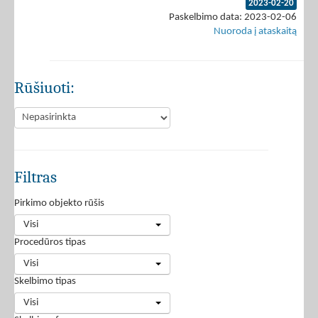
2023-02-20
Paskelbimo data: 2023-02-06
Nuoroda į ataskaitą
Rūšiuoti:
Filtras
Pirkimo objekto rūšis
Visi
Procedūros tipas
Visi
Skelbimo tipas
Visi