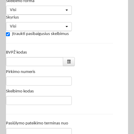
Skelbimo forma
Visi
Skyrius
Visi
Įtraukti pasibaigusius skelbimus
BVPŽ kodas
Pirkimo numeris
Skelbimo kodas
Pasiūlymo pateikimo terminas nuo