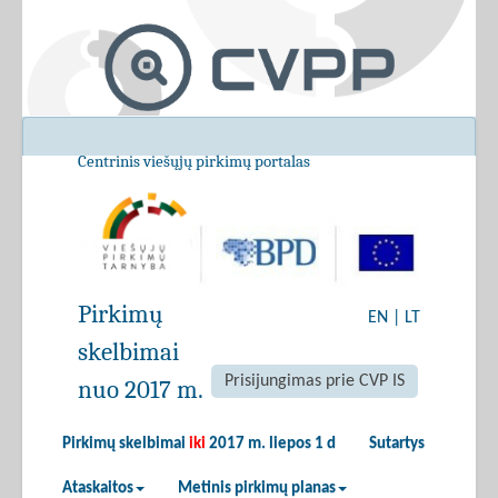
Centrinis viešųjų pirkimų portalas
Pirkimų
EN
|
LT
skelbimai
Prisijungimas prie CVP IS
nuo 2017 m.
Pirkimų skelbimai
iki
2017 m. liepos 1 d
Sutartys
Ataskaitos
Metinis pirkimų planas