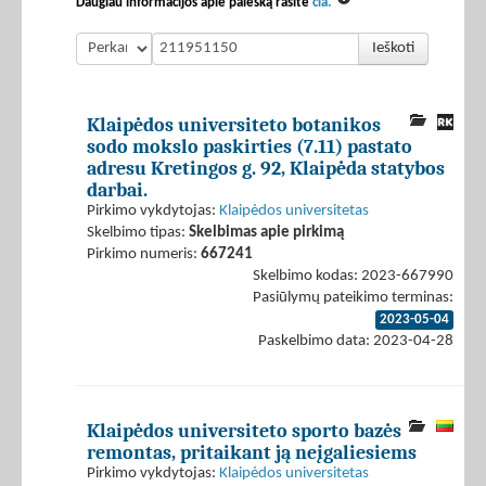
Daugiau informacijos apie paiešką rasite
čia.
Ieškoti
Klaipėdos universiteto botanikos
sodo mokslo paskirties (7.11) pastato
adresu Kretingos g. 92, Klaipėda statybos
darbai.
Pirkimo vykdytojas:
Klaipėdos universitetas
Skelbimo tipas:
Skelbimas apie pirkimą
Pirkimo numeris:
667241
Skelbimo kodas: 2023-667990
Pasiūlymų pateikimo terminas:
2023-05-04
Paskelbimo data: 2023-04-28
Klaipėdos universiteto sporto bazės
remontas, pritaikant ją neįgaliesiems
Pirkimo vykdytojas:
Klaipėdos universitetas