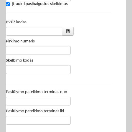
Įtraukti pasibaigusius skelbimus
BVPŽ kodas
Pirkimo numeris
Skelbimo kodas
Pasiūlymo pateikimo terminas nuo
Pasiūlymo pateikimo terminas iki