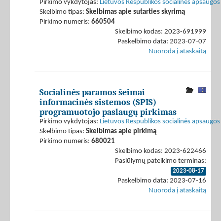
Pirkimo vykdytojas:
Lietuvos Respublikos socialinės apsaugos 
Skelbimo tipas:
Skelbimas apie sutarties skyrimą
Pirkimo numeris:
660504
Skelbimo kodas: 2023-691999
Paskelbimo data: 2023-07-07
Nuoroda į ataskaitą
Socialinės paramos šeimai
informacinės sistemos (SPIS)
programuotojo paslaugų pirkimas
Pirkimo vykdytojas:
Lietuvos Respublikos socialinės apsaugos 
Skelbimo tipas:
Skelbimas apie pirkimą
Pirkimo numeris:
680021
Skelbimo kodas: 2023-622466
Pasiūlymų pateikimo terminas:
2023-08-17
Paskelbimo data: 2023-07-16
Nuoroda į ataskaitą