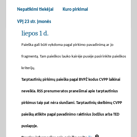
Nepatikimi tiekėjai
Kuro pirkimai
VPĮ 23 str. įmonės
liepos 1 d.
Paieška gali būti vykdoma pagal pirkimo pavadinimą ar jo
fragmentą. Tam paieškos lauko kairėje pusėje pasirinkite paieškos
kriterijų.
Tarptautinių pirkimų paieška pagal BVPŽ kodus CVPP laikinai
neveikia. RSS prenumeratos pranešimai apie tarptautinius
pirkimus taip pat nėra siunčiami. Tarptautinių skelbimų CVPP
paiešką atlikite pagal pavadinimo raktinius žodžius arba TED
puslapyje.