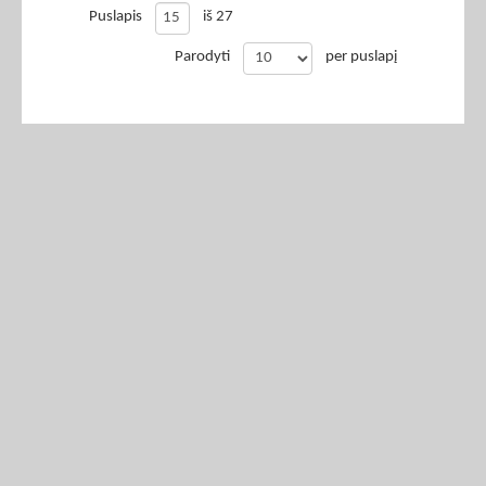
Puslapis
iš 27
Parodyti
per puslapį