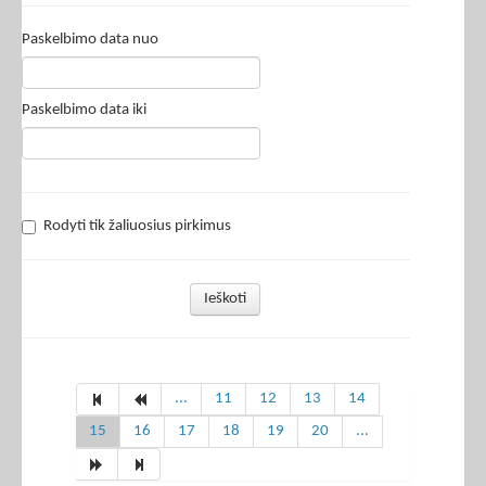
Paskelbimo data nuo
Paskelbimo data iki
Rodyti tik žaliuosius pirkimus
Ieškoti
...
11
12
13
14
15
16
17
18
19
20
...