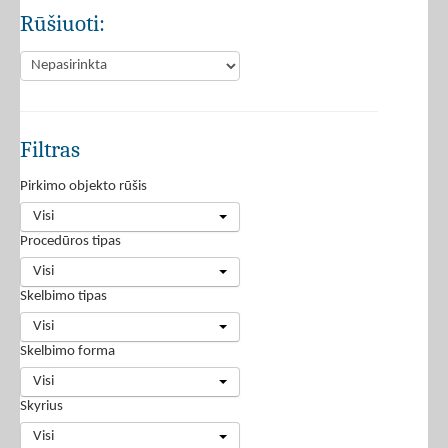
Rūšiuoti:
Filtras
Pirkimo objekto rūšis
Visi
Procedūros tipas
Visi
Skelbimo tipas
Visi
Skelbimo forma
Visi
Skyrius
Visi