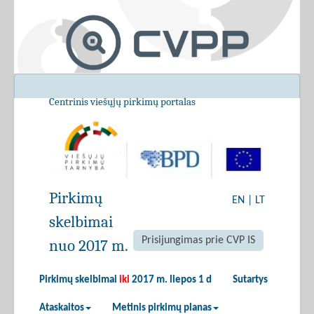
Centrinis viešųjų pirkimų portalas
Pirkimų
EN
|
LT
skelbimai
Prisijungimas prie CVP IS
nuo 2017 m.
Pirkimų skelbimai
iki
2017 m. liepos 1 d
Sutartys
Ataskaitos
Metinis pirkimų planas