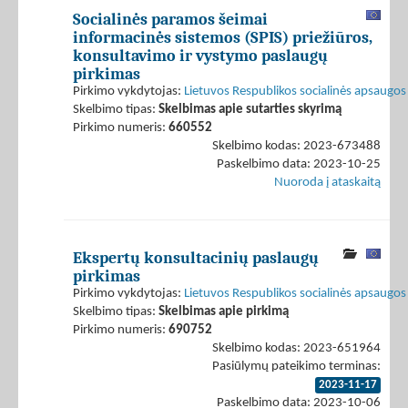
Socialinės paramos šeimai
informacinės sistemos (SPIS) priežiūros,
konsultavimo ir vystymo paslaugų
pirkimas
Pirkimo vykdytojas:
Lietuvos Respublikos socialinės apsaugos 
Skelbimo tipas:
Skelbimas apie sutarties skyrimą
Pirkimo numeris:
660552
Skelbimo kodas: 2023-673488
Paskelbimo data: 2023-10-25
Nuoroda į ataskaitą
Ekspertų konsultacinių paslaugų
pirkimas
Pirkimo vykdytojas:
Lietuvos Respublikos socialinės apsaugos 
Skelbimo tipas:
Skelbimas apie pirkimą
Pirkimo numeris:
690752
Skelbimo kodas: 2023-651964
Pasiūlymų pateikimo terminas:
2023-11-17
Paskelbimo data: 2023-10-06