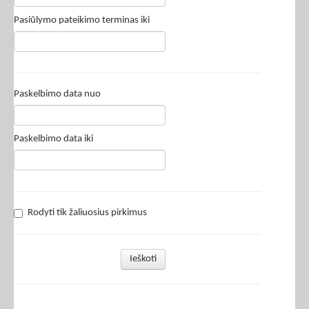
Pasiūlymo pateikimo terminas iki
Paskelbimo data nuo
Paskelbimo data iki
Rodyti tik žaliuosius pirkimus
Ieškoti