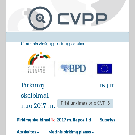
Centrinis viešųjų pirkimų portalas
Pirkimų
EN
|
LT
skelbimai
Prisijungimas prie CVP IS
nuo 2017 m.
Pirkimų skelbimai
iki
2017 m. liepos 1 d
Sutartys
Ataskaitos
Metinis pirkimų planas