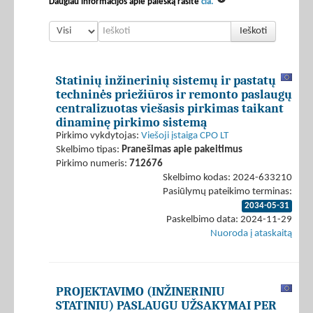
Daugiau informacijos apie paiešką rasite
čia.
Ieškoti
Statinių inžinerinių sistemų ir pastatų
techninės priežiūros ir remonto paslaugų
centralizuotas viešasis pirkimas taikant
dinaminę pirkimo sistemą
Pirkimo vykdytojas:
Viešoji įstaiga CPO LT
Skelbimo tipas:
Pranešimas apie pakeitimus
Pirkimo numeris:
712676
Skelbimo kodas: 2024-633210
Pasiūlymų pateikimo terminas:
2034-05-31
Paskelbimo data: 2024-11-29
Nuoroda į ataskaitą
PROJEKTAVIMO (INŽINERINIU
STATINIU) PASLAUGU UŽSAKYMAI PER