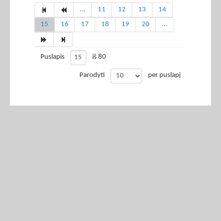
...
11
12
13
14
15
16
17
18
19
20
...
Puslapis
iš 80
Parodyti
per puslapį