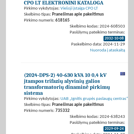
CPO LT ELEKTRONINI KATALOGA
Pirkimo vykdytojas:
Viešoji įstaiga CPO LT
Skelbimo tipas:
Pranešimas apie pakeitimus
Pirkimo numeris:
618165
Skelbimo kodas: 2024-608503
Pasiūlymų pateikimo terminas:
2032-10-08
Paskelbimo data: 2024-11-29
Nuoroda į ataskaitą
(2024-DPS-2) 40-630 kVA 10 0,4 kV
įtampos trifazių alyvinių galios
transformatorių dinaminė pirkimų
sistema
Pirkimo vykdytojas:
UAB „Ignitis grupės paslaugų centras“
Skelbimo tipas:
Pranešimas apie pakeitimus
Pirkimo numeris:
735332
Skelbimo kodas: 2024-638243
Pasiūlymų pateikimo terminas:
2029-09-24