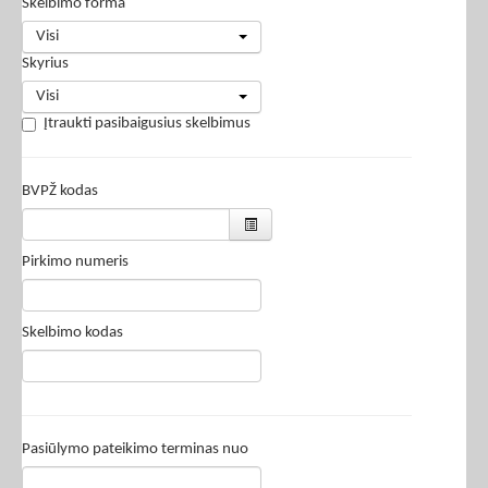
Skelbimo forma
Visi
Skyrius
Visi
Įtraukti pasibaigusius skelbimus
BVPŽ kodas
Pirkimo numeris
Skelbimo kodas
Pasiūlymo pateikimo terminas nuo