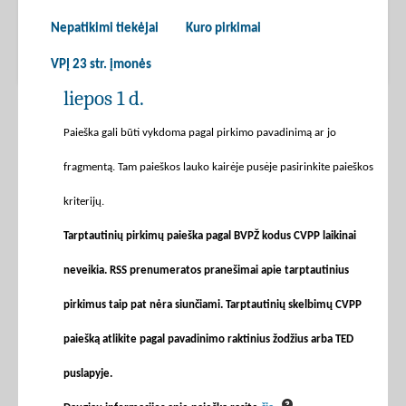
Nepatikimi tiekėjai
Kuro pirkimai
VPĮ 23 str. įmonės
liepos 1 d.
Paieška gali būti vykdoma pagal pirkimo pavadinimą ar jo
fragmentą. Tam paieškos lauko kairėje pusėje pasirinkite paieškos
kriterijų.
Tarptautinių pirkimų paieška pagal BVPŽ kodus CVPP laikinai
neveikia. RSS prenumeratos pranešimai apie tarptautinius
pirkimus taip pat nėra siunčiami. Tarptautinių skelbimų CVPP
paiešką atlikite pagal pavadinimo raktinius žodžius arba TED
puslapyje.