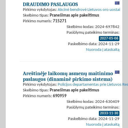
DRAUDIMO PASLAUGOS
Pirkimo vykdytojas:
Akcinė bendrovė Lietuvos oro uostai
Skelbimo tipas:
Pranešimas apie pakeitimus
Pirkimo numeris:
715271
Skelbimo kodas: 2024-697842
Pasiūlymų pateikimo terminas:
2027-05-06
Paskelbimo data: 2024-11-29
Nuoroda į ataskaitą
Areštinėje laikomų asmenų maitinimo
paslaugos (dinaminė pirkimo sistema)
Pirkimo vykdytojas:
Policijos departamentas prie Lietuvos Res
Skelbimo tipas:
Pranešimas apie pakeitimus
Pirkimo numeris:
690959
Skelbimo kodas: 2024-630409
Pasiūlymų pateikimo terminas:
2033-11-30
Paskelbimo data: 2024-11-29
Nuoroda į ataskaitą