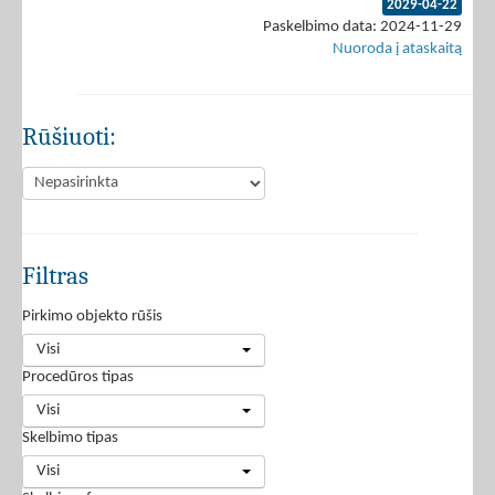
2029-04-22
Paskelbimo data: 2024-11-29
Nuoroda į ataskaitą
Rūšiuoti:
Filtras
Pirkimo objekto rūšis
Visi
Procedūros tipas
Visi
Skelbimo tipas
Visi