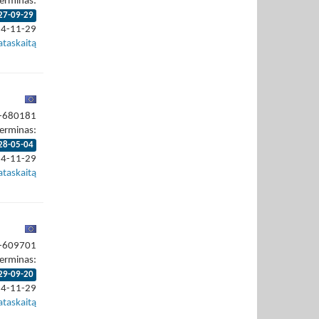
erminas:
27-09-29
24-11-29
ataskaitą
4-680181
erminas:
28-05-04
24-11-29
ataskaitą
4-609701
erminas:
29-09-20
24-11-29
ataskaitą