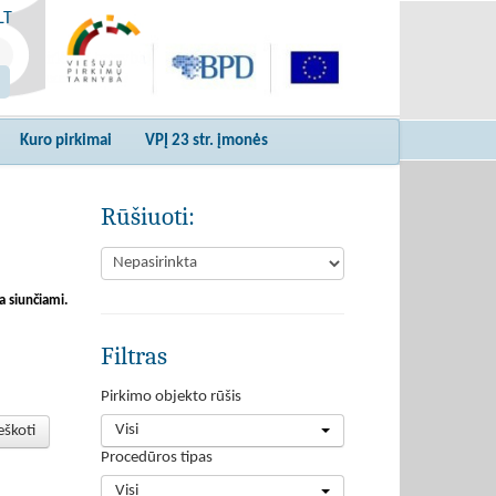
LT
Kuro pirkimai
VPĮ 23 str. įmonės
Rūšiuoti:
a siunčiami.
Filtras
Pirkimo objekto rūšis
Visi
eškoti
Procedūros tipas
Visi