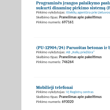
Programinės įrangos palaikymo pasla
sukurti dinaminę pirkimo sistemą (
Pirkimo vykdytojas:
Išteklių agentūra prie Lietuvo
Skelbimo tipas:
Pranešimas apie pakeitimus
Pirkimo numeris:
697161
(PU-12904/24) Paruoštas betonas ir 
Pirkimo vykdytojas:
AB „Kelių priežiūra“
Skelbimo tipas:
Pranešimas apie pakeitimus
Pirkimo numeris:
746264
Mobilieji telefonai
Pirkimo vykdytojas:
VĮ Registrų centras
Skelbimo tipas:
Pranešimas apie pakeitimus
Pirkimo numeris:
693020