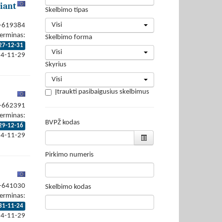
iant
Skelbimo tipas
Visi
4-619384
erminas:
Skelbimo forma
27-12-31
Visi
24-11-29
Skyrius
Visi
Įtraukti pasibaigusius skelbimus
4-662391
erminas:
BVPŽ kodas
29-12-16
24-11-29
Pirkimo numeris
4-641030
Skelbimo kodas
erminas:
31-11-24
24-11-29