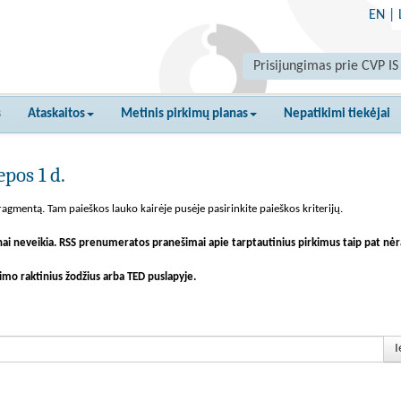
EN
|
Prisijungimas prie CVP IS
s
Ataskaitos
Metinis pirkimų planas
Nepatikimi tiekėjai
pos 1 d.
agmentą. Tam paieškos lauko kairėje pusėje pasirinkite paieškos kriterijų.
nai neveikia. RSS prenumeratos pranešimai apie tarptautinius pirkimus taip pat nėr
imo raktinius žodžius arba TED puslapyje.
I