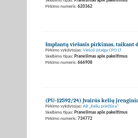
Skelbimo tipas:
Pranešimas apie pakeitimus
Pirkimo numeris:
620362
Implantų viešasis pirkimas, taikant
Pirkimo vykdytojas:
Viešoji įstaiga CPO LT
Skelbimo tipas:
Pranešimas apie pakeitimus
Pirkimo numeris:
666908
(PU-12592/24) Įvairūs kelių įrengini
Pirkimo vykdytojas:
AB „Kelių priežiūra“
Skelbimo tipas:
Pranešimas apie pakeitimus
Pirkimo numeris:
734772