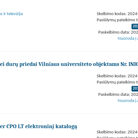
 ir televizija
Skelbimo kodas: 202
Pasiūlymų pateikimo t
20
Paskelbimo data: 20
Nuoroda į 
 durų priedai Vilniaus universiteto objektams Nr. INI
Skelbimo kodas: 202
Pasiūlymų pateikimo t
20
Paskelbimo data: 20
Nuoroda į 
er CPO LT elektroninį katalogą
Skelbimo kodas: 202