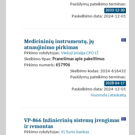
Pasiūlymų pateikimo terminas:
2033-12-30
Paskelbimo data: 2024-12-01
Medicininių instrumentų, jų
atnaujinimo pirkimas
Pirkimo vykdytojas:
Viešoji įstaiga CPO LT
Skelbimo tipas:
Pranešimas apie pakeitimus
Pirkimo numeris:
657906
Skelbimo kodas: 2024-616432
Pasiūlymų pateikimo terminas:
2028-04-17
Paskelbimo data: 2024-12-01
Nuoroda į ataskaitą
VP-866 Inžinierinių sistemų įrengimas
ir remontas
Pirkimo vykdytojas:
VĮ Turto bankas