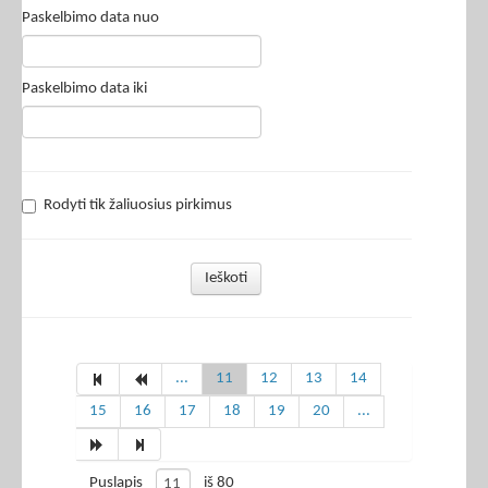
Paskelbimo data nuo
Paskelbimo data iki
Rodyti tik žaliuosius pirkimus
Ieškoti
...
11
12
13
14
15
16
17
18
19
20
...
Puslapis
iš 80