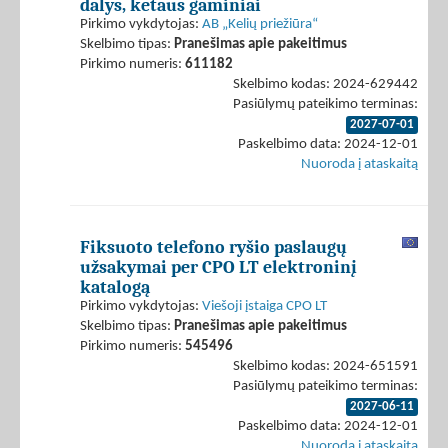
dalys, ketaus gaminiai
Pirkimo vykdytojas:
AB „Kelių priežiūra“
Skelbimo tipas:
Pranešimas apie pakeitimus
Pirkimo numeris:
611182
Skelbimo kodas: 2024-629442
Pasiūlymų pateikimo terminas:
2027-07-01
Paskelbimo data: 2024-12-01
Nuoroda į ataskaitą
Fiksuoto telefono ryšio paslaugų
užsakymai per CPO LT elektroninį
katalogą
Pirkimo vykdytojas:
Viešoji įstaiga CPO LT
Skelbimo tipas:
Pranešimas apie pakeitimus
Pirkimo numeris:
545496
Skelbimo kodas: 2024-651591
Pasiūlymų pateikimo terminas:
2027-06-11
Paskelbimo data: 2024-12-01
Nuoroda į ataskaitą