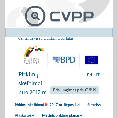
Centrinis viešųjų pirkimų portalas
Pirkimų
EN
|
LT
skelbimai
Prisijungimas prie CVP IS
nuo 2017 m.
Pirkimų skelbimai
iki
2017 m. liepos 1 d
Sutartys
Ataskaitos
Metinis pirkimų planas