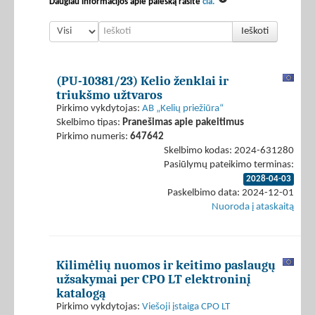
Daugiau informacijos apie paiešką rasite
čia.
Ieškoti
(PU-10381/23) Kelio ženklai ir
triukšmo užtvaros
Pirkimo vykdytojas:
AB „Kelių priežiūra“
Skelbimo tipas:
Pranešimas apie pakeitimus
Pirkimo numeris:
647642
Skelbimo kodas: 2024-631280
Pasiūlymų pateikimo terminas:
2028-04-03
Paskelbimo data: 2024-12-01
Nuoroda į ataskaitą
Kilimėlių nuomos ir keitimo paslaugų
užsakymai per CPO LT elektroninį
katalogą
Pirkimo vykdytojas:
Viešoji įstaiga CPO LT