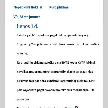
Nepatikimi tiekėjai
Kuro pirkimai
VPĮ 23 str. įmonės
liepos 1 d.
Paieška gali būti vykdoma pagal pirkimo pavadinimą ar jo
fragmentą. Tam paieškos lauko kairėje pusėje pasirinkite paieškos
kriterijų.
Tarptautinių pirkimų paieška pagal BVPŽ kodus CVPP laikinai
neveikia. RSS prenumeratos pranešimai apie tarptautinius
pirkimus taip pat nėra siunčiami. Tarptautinių skelbimų CVPP
paiešką atlikite pagal pavadinimo raktinius žodžius arba TED
puslapyje.