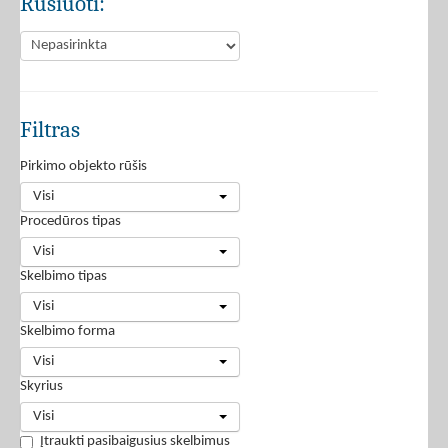
Rūšiuoti:
Filtras
Pirkimo objekto rūšis
Visi
Procedūros tipas
Visi
Skelbimo tipas
Visi
Skelbimo forma
Visi
Skyrius
Visi
Įtraukti pasibaigusius skelbimus