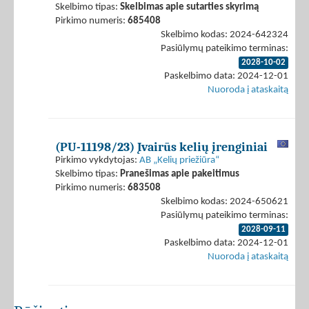
Skelbimo tipas:
Skelbimas apie sutarties skyrimą
Pirkimo numeris:
685408
Skelbimo kodas: 2024-642324
Pasiūlymų pateikimo terminas:
2028-10-02
Paskelbimo data: 2024-12-01
Nuoroda į ataskaitą
(PU-11198/23) Įvairūs kelių įrenginiai
Pirkimo vykdytojas:
AB „Kelių priežiūra“
Skelbimo tipas:
Pranešimas apie pakeitimus
Pirkimo numeris:
683508
Skelbimo kodas: 2024-650621
Pasiūlymų pateikimo terminas:
2028-09-11
Paskelbimo data: 2024-12-01
Nuoroda į ataskaitą