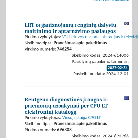
LRT organizuojamų renginių dalyvių
maitinimo ir aptarnavimo paslaugos
Pirkimo vykdytojas:
VšĮ Lietuvos nacionalinis radijas ir televizi
Skelbimo tipas:
Pranešimas apie pakeitimus
Pirkimo numeris:
746254
Skelbimo kodas: 2024-614006
Pasiūlymų pateikimo terminas:
2027-02-28
Paskelbimo data: 2024-12-01
Rentgeno diagnostinės įrangos ir
priemonių užsakymai per CPO LT
elektroninį katalogą
Pirkimo vykdytojas:
Viešoji įstaiga CPO LT
Skelbimo tipas:
Pranešimas apie pakeitimus
Pirkimo numeris:
696308
Skelbimo kodas: 2024-693966