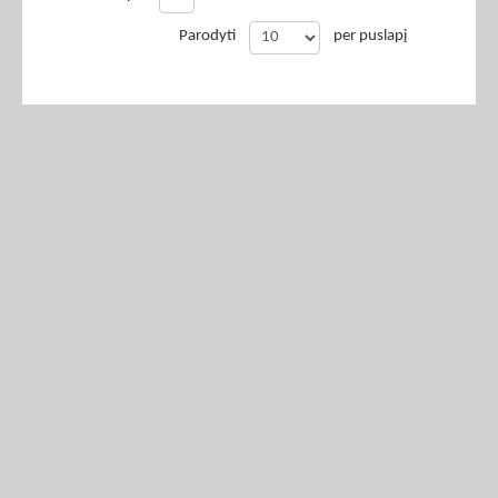
Parodyti
per puslapį