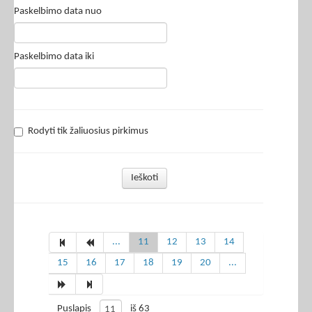
Paskelbimo data nuo
Paskelbimo data iki
Rodyti tik žaliuosius pirkimus
Ieškoti
...
11
12
13
14
15
16
17
18
19
20
...
Puslapis
iš 63