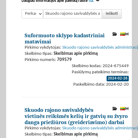
Daugiau informacijos apie paiešką rasite
čia.
Ieškoti
Suformuoto sklypo kadastriniai
matavimai
Pirkimo vykdytojas:
Skuodo rajono savivaldybės administraci
Skelbimo tipas:
Skelbimas apie pirkimą
Pirkimo numeris:
709579
Skelbimo kodas: 2024-675449
Pasiūlymų pateikimo terminas:
2024-02-26
Paskelbimo data: 2024-02-20
Skuodo rajono savivaldybės
vietinės reikšmės kelių ir gatvių su žvyro
danga priežiūros (greideriavimo) darbai
Pirkimo vykdytojas:
Skuodo rajono savivaldybės administraci
Skelbimo tipas:
Skelbimas apie pirkimą