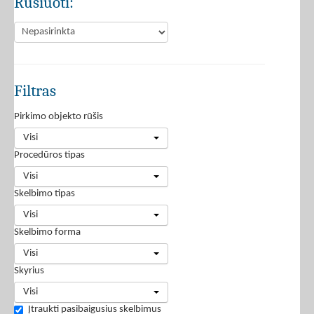
Rūšiuoti:
Filtras
Pirkimo objekto rūšis
Visi
Procedūros tipas
Visi
Skelbimo tipas
Visi
Skelbimo forma
Visi
Skyrius
Visi
Įtraukti pasibaigusius skelbimus