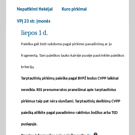
Nepatikimi tiekėjai
Kuro pirkimai
VPĮ 23 str. įmonės
liepos 1 d.
Paieška gali būti vykdoma pagal pirkimo pavadinimą ar jo
fragmentą. Tam paieškos lauko kairėje pusėje pasirinkite paieškos
kriterijų.
Tarptautinių pirkimų paieška pagal BVPŽ kodus CVPP laikinai
neveikia. RSS prenumeratos pranešimai apie tarptautinius
pirkimus taip pat nėra siunčiami. Tarptautinių skelbimų CVPP
paiešką atlikite pagal pavadinimo raktinius žodžius arba TED
puslapyje.