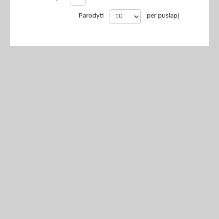
Parodyti
per puslapį