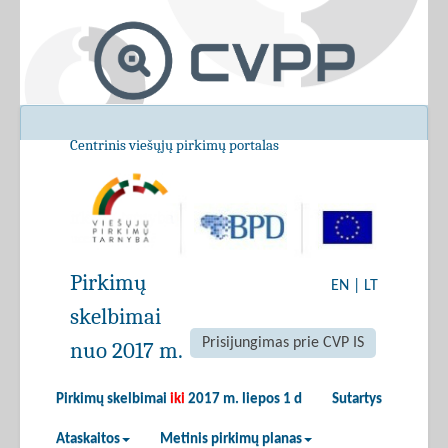
Centrinis viešųjų pirkimų portalas
Pirkimų
EN
|
LT
skelbimai
Prisijungimas prie CVP IS
nuo 2017 m.
Pirkimų skelbimai
iki
2017 m. liepos 1 d
Sutartys
Ataskaitos
Metinis pirkimų planas