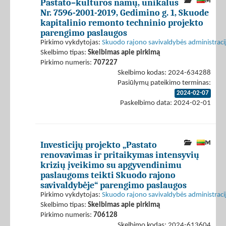
Pastato–kultūros namų, unikalus
Nr. 7596-2001-2019, Gedimino g. 1, Skuode
kapitalinio remonto techninio projekto
parengimo paslaugos
Pirkimo vykdytojas:
Skuodo rajono savivaldybės administraci
Skelbimo tipas:
Skelbimas apie pirkimą
Pirkimo numeris:
707227
Skelbimo kodas: 2024-634288
Pasiūlymų pateikimo terminas:
2024-02-07
Paskelbimo data: 2024-02-01
Investicijų projekto „Pastato
renovavimas ir pritaikymas intensyvių
krizių įveikimo su apgyvendinimu
paslaugoms teikti Skuodo rajono
savivaldybėje“ parengimo paslaugos
Pirkimo vykdytojas:
Skuodo rajono savivaldybės administraci
Skelbimo tipas:
Skelbimas apie pirkimą
Pirkimo numeris:
706128
Skelbimo kodas: 2024-613604