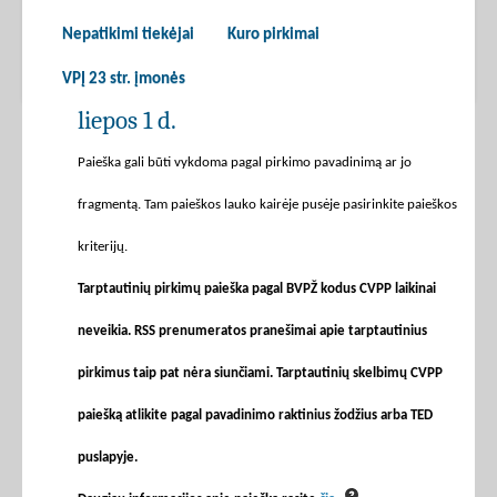
Nepatikimi tiekėjai
Kuro pirkimai
VPĮ 23 str. įmonės
liepos 1 d.
Paieška gali būti vykdoma pagal pirkimo pavadinimą ar jo
fragmentą. Tam paieškos lauko kairėje pusėje pasirinkite paieškos
kriterijų.
Tarptautinių pirkimų paieška pagal BVPŽ kodus CVPP laikinai
neveikia. RSS prenumeratos pranešimai apie tarptautinius
pirkimus taip pat nėra siunčiami. Tarptautinių skelbimų CVPP
paiešką atlikite pagal pavadinimo raktinius žodžius arba TED
puslapyje.