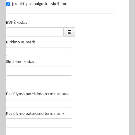
Įtraukti pasibaigusius skelbimus
BVPŽ kodas
Pirkimo numeris
Skelbimo kodas
Pasiūlymo pateikimo terminas nuo
Pasiūlymo pateikimo terminas iki