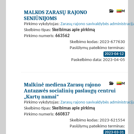
MALKOS ZARASŲ RAJONO
SENIŪNIJOMS
Pirkimo vykdytojas:
Zarasų rajono savivaldybės administracij
Skelbimo tipas:
Skelbimas apie pirkimą
Pirkimo numeris:
663562
Skelbimo kodas: 2023-677630
Pasiūlymų pateikimo terminas:
2023-04-12
Paskelbimo data: 2023-04-05
Malkinė mediena Zarasų rajono
Antazavės socialinių paslaugų centrui
„Kartų namai“
Pirkimo vykdytojas:
Zarasų rajono savivaldybės administracij
Skelbimo tipas:
Skelbimas apie pirkimą
Pirkimo numeris:
660837
Skelbimo kodas: 2023-621554
Pasiūlymų pateikimo terminas:
2023-03-31