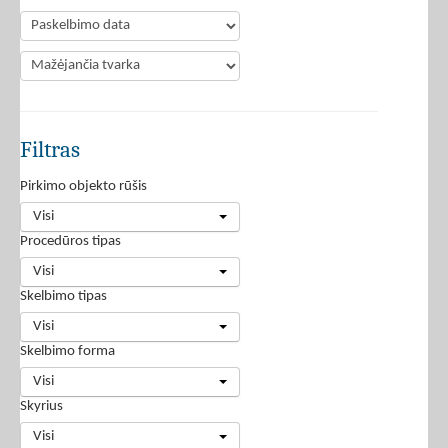
Filtras
Pirkimo objekto rūšis
Visi
Procedūros tipas
Visi
Skelbimo tipas
Visi
Skelbimo forma
Visi
Skyrius
Visi