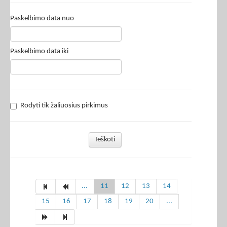
Paskelbimo data nuo
Paskelbimo data iki
Rodyti tik žaliuosius pirkimus
Ieškoti
...
11
12
13
14
15
16
17
18
19
20
...