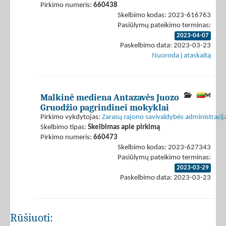
Pirkimo numeris:
660438
Skelbimo kodas: 2023-616763
Pasiūlymų pateikimo terminas:
2023-04-07
Paskelbimo data: 2023-03-23
Nuoroda į ataskaitą
Malkinė mediena Antazavės Juozo
Gruodžio pagrindinei mokyklai
Pirkimo vykdytojas:
Zarasų rajono savivaldybės administracij
Skelbimo tipas:
Skelbimas apie pirkimą
Pirkimo numeris:
660473
Skelbimo kodas: 2023-627343
Pasiūlymų pateikimo terminas:
2023-03-29
Paskelbimo data: 2023-03-23
Rūšiuoti: