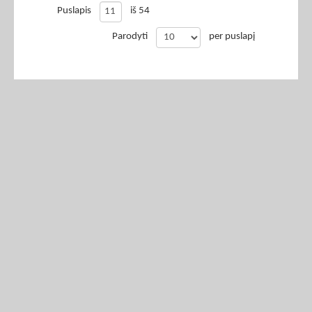
Puslapis
iš 54
Parodyti
per puslapį