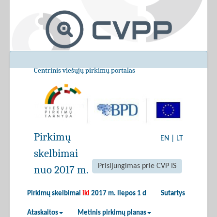
Centrinis viešųjų pirkimų portalas
Pirkimų
EN
|
LT
skelbimai
Prisijungimas prie CVP IS
nuo 2017 m.
Pirkimų skelbimai
iki
2017 m. liepos 1 d
Sutartys
Ataskaitos
Metinis pirkimų planas