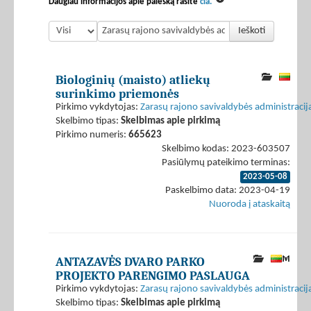
Daugiau informacijos apie paiešką rasite
čia.
Ieškoti
Biologinių (maisto) atliekų
surinkimo priemonės
Pirkimo vykdytojas:
Zarasų rajono savivaldybės administracij
Skelbimo tipas:
Skelbimas apie pirkimą
Pirkimo numeris:
665623
Skelbimo kodas: 2023-603507
Pasiūlymų pateikimo terminas:
2023-05-08
Paskelbimo data: 2023-04-19
Nuoroda į ataskaitą
ANTAZAVĖS DVARO PARKO
PROJEKTO PARENGIMO PASLAUGA
Pirkimo vykdytojas:
Zarasų rajono savivaldybės administracij
Skelbimo tipas:
Skelbimas apie pirkimą