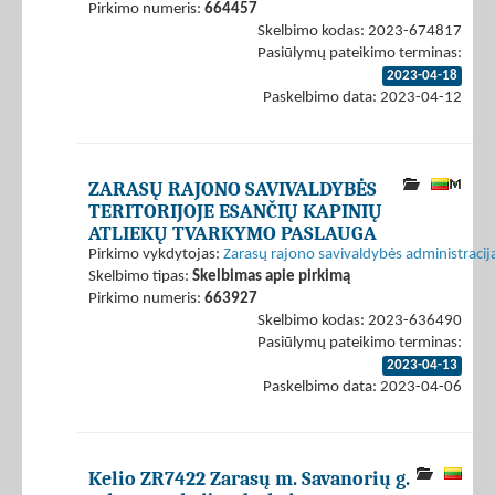
Pirkimo numeris:
664457
Skelbimo kodas: 2023-674817
Pasiūlymų pateikimo terminas:
2023-04-18
Paskelbimo data: 2023-04-12
ZARASŲ RAJONO SAVIVALDYBĖS
TERITORIJOJE ESANČIŲ KAPINIŲ
ATLIEKŲ TVARKYMO PASLAUGA
Pirkimo vykdytojas:
Zarasų rajono savivaldybės administracij
Skelbimo tipas:
Skelbimas apie pirkimą
Pirkimo numeris:
663927
Skelbimo kodas: 2023-636490
Pasiūlymų pateikimo terminas:
2023-04-13
Paskelbimo data: 2023-04-06
Kelio ZR7422 Zarasų m. Savanorių g.