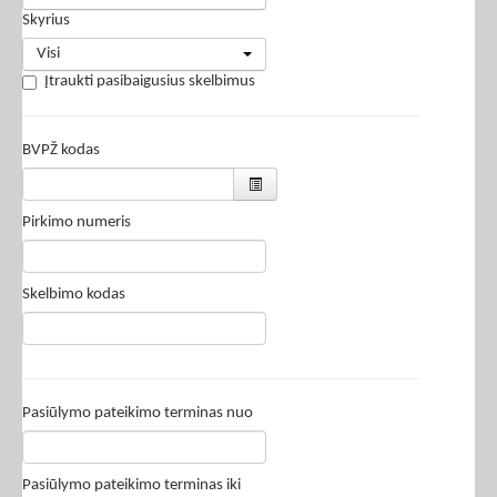
Skyrius
Visi
Įtraukti pasibaigusius skelbimus
BVPŽ kodas
Pirkimo numeris
Skelbimo kodas
Pasiūlymo pateikimo terminas nuo
Pasiūlymo pateikimo terminas iki