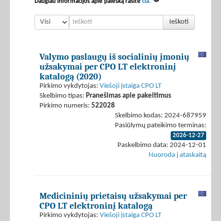
Daugiau informacijos apie paiešką rasite
čia.
Ieškoti
Valymo paslaugų iš socialinių įmonių
užsakymai per CPO LT elektroninį
katalogą (2020)
Pirkimo vykdytojas:
Viešoji įstaiga CPO LT
Skelbimo tipas:
Pranešimas apie pakeitimus
Pirkimo numeris:
522028
Skelbimo kodas: 2024-687959
Pasiūlymų pateikimo terminas:
2026-12-27
Paskelbimo data: 2024-12-01
Nuoroda į ataskaitą
Medicininių prietaisų užsakymai per
CPO LT elektroninį katalogą
Pirkimo vykdytojas:
Viešoji įstaiga CPO LT