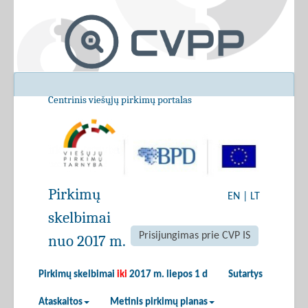
Centrinis viešųjų pirkimų portalas
Pirkimų
EN
|
LT
skelbimai
Prisijungimas prie CVP IS
nuo 2017 m.
Pirkimų skelbimai
iki
2017 m. liepos 1 d
Sutartys
Ataskaitos
Metinis pirkimų planas