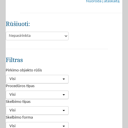
Nuoroda į ataskaitą
Rūšiuoti:
Filtras
Pirkimo objekto rūšis
Visi
Procedūros tipas
Visi
Skelbimo tipas
Visi
Skelbimo forma
Visi