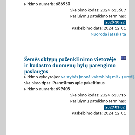
Pirkimo numeris:
686950
Skelbimo kodas: 2024-615609
Pasiūlymų pateikimo terminas:
2028-10-22
Paskelbimo data: 2024-12-01
Nuoroda į ataskaitą
Žemės sklypų paženklinimo vietovėje
ir kadastro duomenų bylų parengimo
paslaugos
Pirkimo vykdytojas:
Valstybės įmonė Valstybinių miškų urėdij
Skelbimo tipas:
Pranešimas apie pakeitimus
Pirkimo numeris:
699405
Skelbimo kodas: 2024-613716
Pasiūlymų pateikimo terminas:
2029-01-02
Paskelbimo data: 2024-12-01