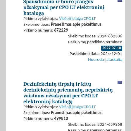
Spausdinimo ir biuro įrangos
užsakymai per CPO LT elektroninį
katalogą
Pirkimo vykdytojas:
Viešoji įstaiga CPO LT
Skelbimo tipas:
Pranešimas apie pakeitimus
Pirkimo numeris:
672229
Skelbimo kodas: 2024-682306
Pasiūlymų pateikimo terminas:
2029-07-10
Paskelbimo data: 2024-12-01
Nuoroda į ataskaitą
Dezinfekcinių tirpalų ir kitų
dezinfekcinių priemonių, nepriskirtų
vaistams užsakymai per CPO LT
elektroninį katalogą
Pirkimo vykdytojas:
Viešoji įstaiga CPO LT
Skelbimo tipas:
Pranešimas apie pakeitimus
Pirkimo numeris:
499810
Skelbimo kodas: 2024-659368
Pasiūlymų pateikimo terminas: