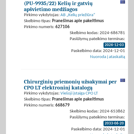
(PU-9935/22) Kelių ir gatvių
apšvietimo medžiagos
Pirkimo vykdytojas:
AB „Kelių priežiūra“
Skelbimo tipas:
Pranešimas apie pakeitimus
Pirkimo numeris:
627106
Skelbimo kodas: 2024-686781
Pasiūlymų pateikimo terminas:
2026-12-03
Paskelbimo data: 2024-12-01
Nuoroda į ataskaitą
Chirurginių priemonių užsakymai per
CPO LT elektroninį katalogą
Pirkimo vykdytojas:
Viešoji įstaiga CPO LT
Skelbimo tipas:
Pranešimas apie pakeitimus
Pirkimo numeris:
668679
Skelbimo kodas: 2024-653862
Pasiūlymų pateikimo terminas:
2033-06-20
Paskelbimo data: 2024-12-01