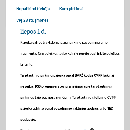
Nepatikimi tiekėjai
Kuro pirkimai
VPĮ 23 str. įmonės
liepos 1 d.
Paieška gali būti vykdoma pagal pirkimo pavadinimą ar jo
fragmentą. Tam paieškos lauko kairėje pusėje pasirinkite paieškos
kriterijų.
Tarptautinių pirkimų paieška pagal BVPŽ kodus CVPP laikinai
neveikia. RSS prenumeratos pranešimai apie tarptautinius
pirkimus taip pat nėra siunčiami. Tarptautinių skelbimų CVPP
paiešką atlikite pagal pavadinimo raktinius žodžius arba TED
puslapyje.