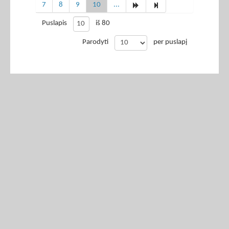
7
8
9
10
...
Puslapis
iš 80
Parodyti
per puslapį