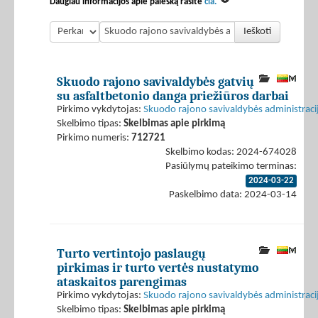
Daugiau informacijos apie paiešką rasite
čia.
Ieškoti
Skuodo rajono savivaldybės gatvių
su asfaltbetonio danga priežiūros darbai
Pirkimo vykdytojas:
Skuodo rajono savivaldybės administraci
Skelbimo tipas:
Skelbimas apie pirkimą
Pirkimo numeris:
712721
Skelbimo kodas: 2024-674028
Pasiūlymų pateikimo terminas:
2024-03-22
Paskelbimo data: 2024-03-14
Turto vertintojo paslaugų
pirkimas ir turto vertės nustatymo
ataskaitos parengimas
Pirkimo vykdytojas:
Skuodo rajono savivaldybės administraci
Skelbimo tipas:
Skelbimas apie pirkimą