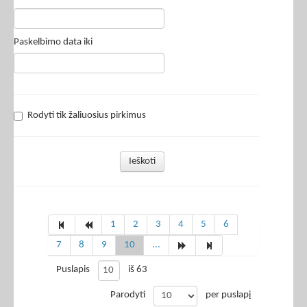
Paskelbimo data iki
Rodyti tik žaliuosius pirkimus
Ieškoti
1
2
3
4
5
6
7
8
9
10
...
Puslapis
iš 63
Parodyti
per puslapį