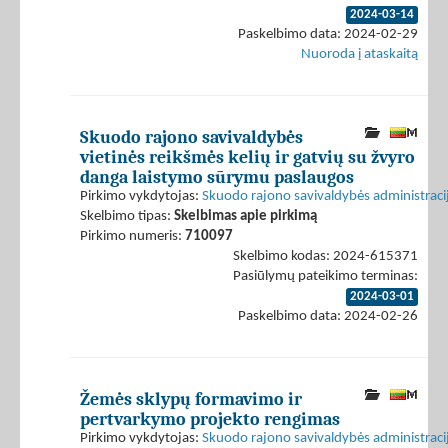
2024-03-14
Paskelbimo data: 2024-02-29
Nuoroda į ataskaitą
Skuodo rajono savivaldybės
vietinės reikšmės kelių ir gatvių su žvyro
danga laistymo sūrymu paslaugos
Pirkimo vykdytojas:
Skuodo rajono savivaldybės administraci
Skelbimo tipas:
Skelbimas apie pirkimą
Pirkimo numeris:
710097
Skelbimo kodas: 2024-615371
Pasiūlymų pateikimo terminas:
2024-03-01
Paskelbimo data: 2024-02-26
Žemės sklypų formavimo ir
pertvarkymo projekto rengimas
Pirkimo vykdytojas:
Skuodo rajono savivaldybės administraci