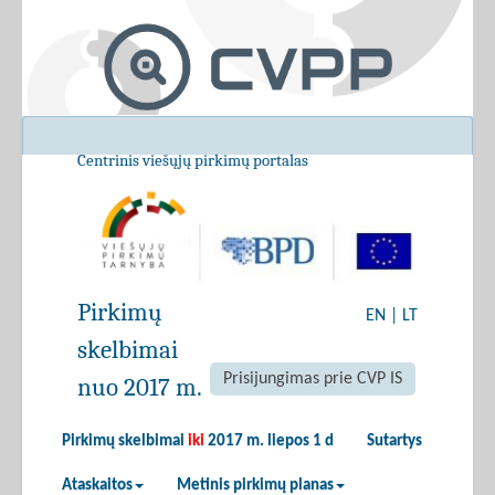
Centrinis viešųjų pirkimų portalas
Pirkimų
EN
|
LT
skelbimai
Prisijungimas prie CVP IS
nuo 2017 m.
Pirkimų skelbimai
iki
2017 m. liepos 1 d
Sutartys
Ataskaitos
Metinis pirkimų planas