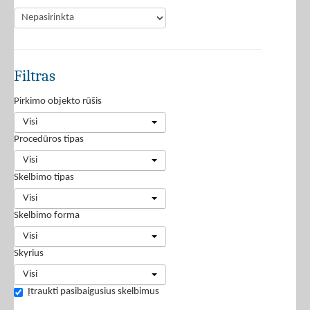
Filtras
Pirkimo objekto rūšis
Visi
Procedūros tipas
Visi
Skelbimo tipas
Visi
Skelbimo forma
Visi
Skyrius
Visi
Įtraukti pasibaigusius skelbimus