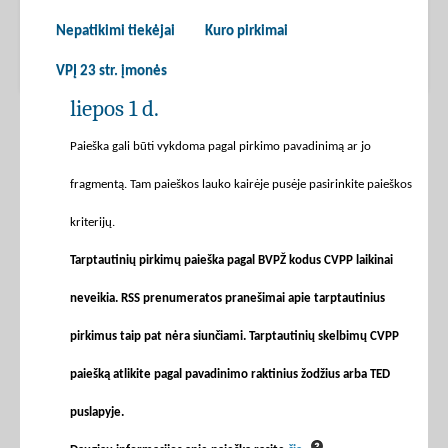
Nepatikimi tiekėjai
Kuro pirkimai
VPĮ 23 str. įmonės
liepos 1 d.
Paieška gali būti vykdoma pagal pirkimo pavadinimą ar jo
fragmentą. Tam paieškos lauko kairėje pusėje pasirinkite paieškos
kriterijų.
Tarptautinių pirkimų paieška pagal BVPŽ kodus CVPP laikinai
neveikia. RSS prenumeratos pranešimai apie tarptautinius
pirkimus taip pat nėra siunčiami. Tarptautinių skelbimų CVPP
paiešką atlikite pagal pavadinimo raktinius žodžius arba TED
puslapyje.