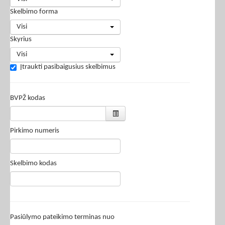
Skelbimo forma
Visi
Skyrius
Visi
Įtraukti pasibaigusius skelbimus
BVPŽ kodas
Pirkimo numeris
Skelbimo kodas
Pasiūlymo pateikimo terminas nuo