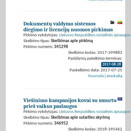
Dokumentų valdymo sistemos
diegimo ir licencijų nuomos pirkimas
Pirkimo vykdytojas:
Lietuvos Respublikos socialinės apsaugos 
Skelbimo tipas:
Skelbimas apie pirkimą
Pirkimo numeris:
341298
Skelbimo kodas: 2017-399883
Pasiūlymų pateikimo terminas:
2017-08-28
Paskelbimo data: 2017-07-25
Nuoroda į ataskaitą
Viešinimo kampanijos kovai su smurtu
prieš vaikus paslaugos
Pirkimo vykdytojas:
Lietuvos Respublikos socialinės apsaugos 
Skelbimo tipas:
Skelbimas apie sutarties skyrimą
Pirkimo numeris:
346952
Skelbimo kodas: 2018-395462