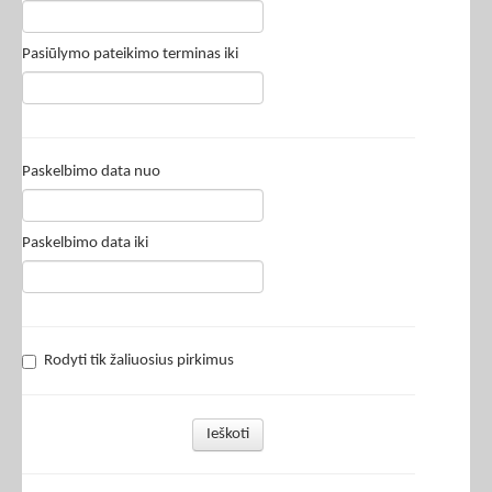
Pasiūlymo pateikimo terminas iki
Paskelbimo data nuo
Paskelbimo data iki
Rodyti tik žaliuosius pirkimus
Ieškoti