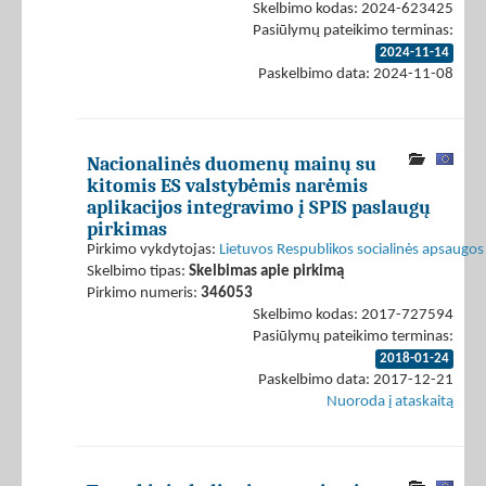
Skelbimo kodas: 2024-623425
Pasiūlymų pateikimo terminas:
2024-11-14
Paskelbimo data: 2024-11-08
Nacionalinės duomenų mainų su
kitomis ES valstybėmis narėmis
aplikacijos integravimo į SPIS paslaugų
pirkimas
Pirkimo vykdytojas:
Lietuvos Respublikos socialinės apsaugos 
Skelbimo tipas:
Skelbimas apie pirkimą
Pirkimo numeris:
346053
Skelbimo kodas: 2017-727594
Pasiūlymų pateikimo terminas:
2018-01-24
Paskelbimo data: 2017-12-21
Nuoroda į ataskaitą