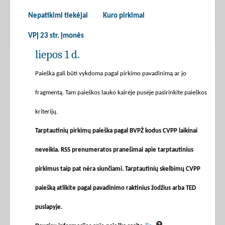
Nepatikimi tiekėjai
Kuro pirkimai
VPĮ 23 str. įmonės
liepos 1 d.
Paieška gali būti vykdoma pagal pirkimo pavadinimą ar jo
fragmentą. Tam paieškos lauko kairėje pusėje pasirinkite paieškos
kriterijų.
Tarptautinių pirkimų paieška pagal BVPŽ kodus CVPP laikinai
neveikia. RSS prenumeratos pranešimai apie tarptautinius
pirkimus taip pat nėra siunčiami. Tarptautinių skelbimų CVPP
paiešką atlikite pagal pavadinimo raktinius žodžius arba TED
puslapyje.