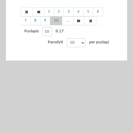
1
2
3
4
5
6
7
8
9
10
...
Puslapis
iš 27
Parodyti
per puslapį