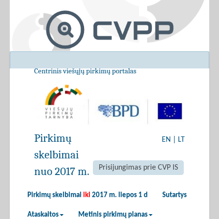
Centrinis viešųjų pirkimų portalas
Pirkimų
EN
|
LT
skelbimai
Prisijungimas prie CVP IS
nuo 2017 m.
Pirkimų skelbimai
iki
2017 m. liepos 1 d
Sutartys
Ataskaitos
Metinis pirkimų planas