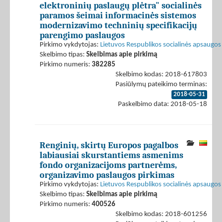
elektroninių paslaugų plėtra" socialinės
paramos šeimai informacinės sistemos
modernizavimo techninių specifikacijų
parengimo paslaugos
Pirkimo vykdytojas:
Lietuvos Respublikos socialinės apsaugos 
Skelbimo tipas:
Skelbimas apie pirkimą
Pirkimo numeris:
382285
Skelbimo kodas: 2018-617803
Pasiūlymų pateikimo terminas:
2018-05-31
Paskelbimo data: 2018-05-18
Renginių, skirtų Europos pagalbos
labiausiai skurstantiems asmenims
fondo organizacijoms partnerėms,
organizavimo paslaugos pirkimas
Pirkimo vykdytojas:
Lietuvos Respublikos socialinės apsaugos 
Skelbimo tipas:
Skelbimas apie pirkimą
Pirkimo numeris:
400526
Skelbimo kodas: 2018-601256