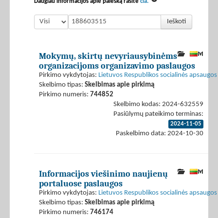
Daugiau informacijos apie paiešką rasite
čia.
Ieškoti
Mokymų, skirtų nevyriausybinėms
organizacijoms organizavimo paslaugos
Pirkimo vykdytojas:
Lietuvos Respublikos socialinės apsaugos 
Skelbimo tipas:
Skelbimas apie pirkimą
Pirkimo numeris:
744852
Skelbimo kodas: 2024-632559
Pasiūlymų pateikimo terminas:
2024-11-05
Paskelbimo data: 2024-10-30
Informacijos viešinimo naujienų
portaluose paslaugos
Pirkimo vykdytojas:
Lietuvos Respublikos socialinės apsaugos 
Skelbimo tipas:
Skelbimas apie pirkimą
Pirkimo numeris:
746174