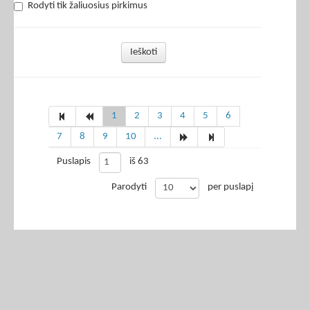
Rodyti tik žaliuosius pirkimus
Ieškoti
1
2
3
4
5
6
7
8
9
10
...
Puslapis
iš 63
Parodyti
per puslapį