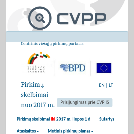
Centrinis viešųjų pirkimų portalas
Pirkimų
EN
|
LT
skelbimai
Prisijungimas prie CVP IS
nuo 2017 m.
Pirkimų skelbimai
iki
2017 m. liepos 1 d
Sutartys
Ataskaitos
Metinis pirkimų planas