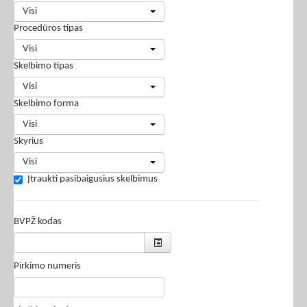
Visi
Procedūros tipas
Visi
Skelbimo tipas
Visi
Skelbimo forma
Visi
Skyrius
Visi
Įtraukti pasibaigusius skelbimus
BVPŽ kodas
Pirkimo numeris