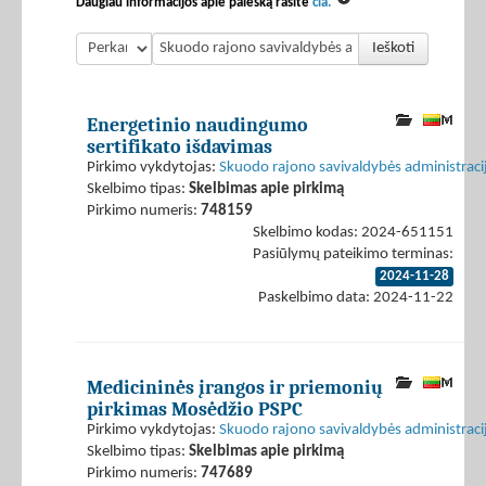
Daugiau informacijos apie paiešką rasite
čia.
Ieškoti
Energetinio naudingumo
sertifikato išdavimas
Pirkimo vykdytojas:
Skuodo rajono savivaldybės administraci
Skelbimo tipas:
Skelbimas apie pirkimą
Pirkimo numeris:
748159
Skelbimo kodas: 2024-651151
Pasiūlymų pateikimo terminas:
2024-11-28
Paskelbimo data: 2024-11-22
Medicininės įrangos ir priemonių
pirkimas Mosėdžio PSPC
Pirkimo vykdytojas:
Skuodo rajono savivaldybės administraci
Skelbimo tipas:
Skelbimas apie pirkimą
Pirkimo numeris:
747689