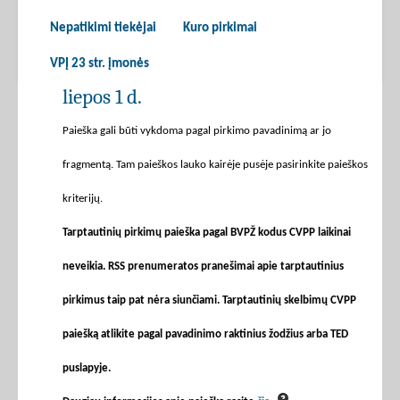
Nepatikimi tiekėjai
Kuro pirkimai
VPĮ 23 str. įmonės
liepos 1 d.
Paieška gali būti vykdoma pagal pirkimo pavadinimą ar jo
fragmentą. Tam paieškos lauko kairėje pusėje pasirinkite paieškos
kriterijų.
Tarptautinių pirkimų paieška pagal BVPŽ kodus CVPP laikinai
neveikia. RSS prenumeratos pranešimai apie tarptautinius
pirkimus taip pat nėra siunčiami. Tarptautinių skelbimų CVPP
paiešką atlikite pagal pavadinimo raktinius žodžius arba TED
puslapyje.