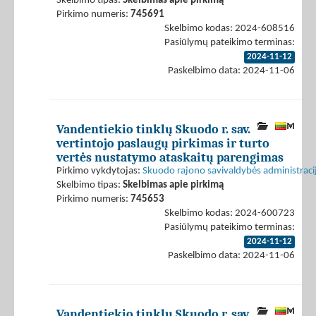
Skelbimo tipas:
Skelbimas apie pirkimą
Pirkimo numeris:
745691
Skelbimo kodas: 2024-608516
Pasiūlymų pateikimo terminas:
2024-11-12
Paskelbimo data: 2024-11-06
Vandentiekio tinklų Skuodo r. sav.
vertintojo paslaugų pirkimas ir turto
vertės nustatymo ataskaitų parengimas
Pirkimo vykdytojas:
Skuodo rajono savivaldybės administraci
Skelbimo tipas:
Skelbimas apie pirkimą
Pirkimo numeris:
745653
Skelbimo kodas: 2024-600723
Pasiūlymų pateikimo terminas:
2024-11-12
Paskelbimo data: 2024-11-06
Vandentiekio tinklų Skuodo r. sav.