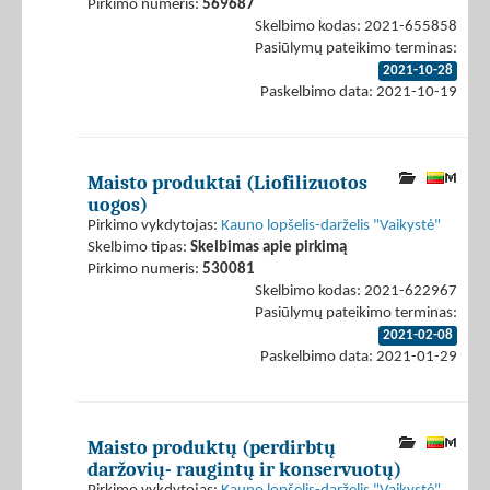
Pirkimo numeris:
569687
Skelbimo kodas: 2021-655858
Pasiūlymų pateikimo terminas:
2021-10-28
Paskelbimo data: 2021-10-19
Maisto produktai (Liofilizuotos
uogos)
Pirkimo vykdytojas:
Kauno lopšelis-darželis "Vaikystė"
Skelbimo tipas:
Skelbimas apie pirkimą
Pirkimo numeris:
530081
Skelbimo kodas: 2021-622967
Pasiūlymų pateikimo terminas:
2021-02-08
Paskelbimo data: 2021-01-29
Maisto produktų (perdirbtų
daržovių- raugintų ir konservuotų)