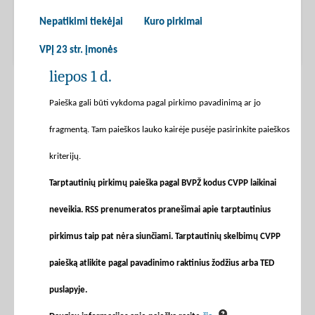
Nepatikimi tiekėjai
Kuro pirkimai
VPĮ 23 str. įmonės
liepos 1 d.
Paieška gali būti vykdoma pagal pirkimo pavadinimą ar jo
fragmentą. Tam paieškos lauko kairėje pusėje pasirinkite paieškos
kriterijų.
Tarptautinių pirkimų paieška pagal BVPŽ kodus CVPP laikinai
neveikia. RSS prenumeratos pranešimai apie tarptautinius
pirkimus taip pat nėra siunčiami. Tarptautinių skelbimų CVPP
paiešką atlikite pagal pavadinimo raktinius žodžius arba TED
puslapyje.