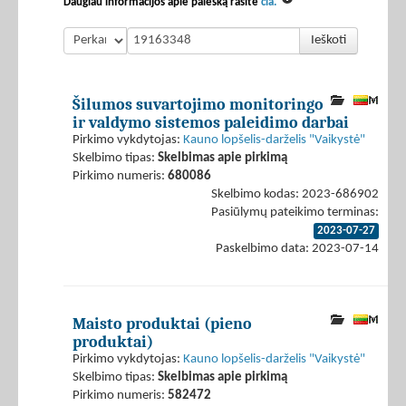
Daugiau informacijos apie paiešką rasite
čia.
Ieškoti
Šilumos suvartojimo monitoringo
ir valdymo sistemos paleidimo darbai
Pirkimo vykdytojas:
Kauno lopšelis-darželis "Vaikystė"
Skelbimo tipas:
Skelbimas apie pirkimą
Pirkimo numeris:
680086
Skelbimo kodas: 2023-686902
Pasiūlymų pateikimo terminas:
2023-07-27
Paskelbimo data: 2023-07-14
Maisto produktai (pieno
produktai)
Pirkimo vykdytojas:
Kauno lopšelis-darželis "Vaikystė"
Skelbimo tipas:
Skelbimas apie pirkimą
Pirkimo numeris:
582472