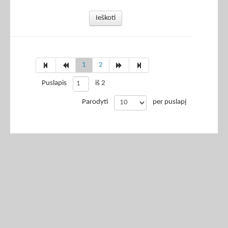
Ieškoti
1
2
Puslapis
iš 2
Parodyti
per puslapį