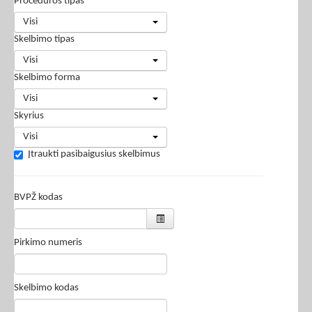
Procedūros tipas
Visi
Skelbimo tipas
Visi
Skelbimo forma
Visi
Skyrius
Visi
Įtraukti pasibaigusius skelbimus
BVPŽ kodas
Pirkimo numeris
Skelbimo kodas