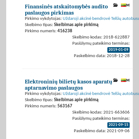
Finansinės atskaitomybės audito
paslaugos pirkimas
Pirkimo vykdytojas:
Uždaroji akcinė bendrovė Telšių autobus
Skelbimo tipas:
Skelbimas apie pirkimą
Pirkimo numeris:
416238
Skelbimo kodas: 2018-622887
Pasiūlymų pateikimo terminas:
2019-01-09
Paskelbimo data: 2018-12-28
Elektroninių bilietų kasos aparatų
aptarnavimo paslaugos
Pirkimo vykdytojas:
Uždaroji akcinė bendrovė Telšių autobus
Skelbimo tipas:
Skelbimas apie pirkimą
Pirkimo numeris:
563167
Skelbimo kodas: 2021-663606
Pasiūlymų pateikimo terminas:
2021-09-15
Paskelbimo data: 2021-09-06