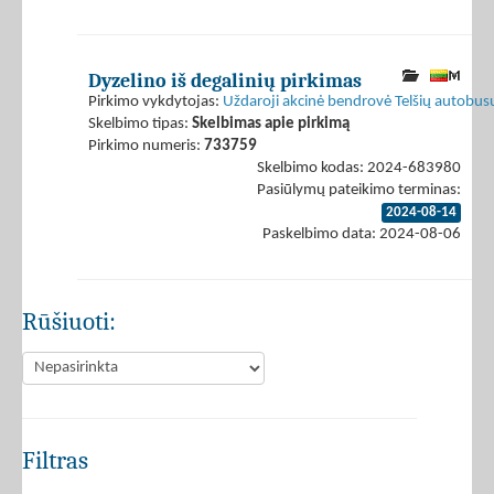
Dyzelino iš degalinių pirkimas
Pirkimo vykdytojas:
Uždaroji akcinė bendrovė Telšių autobus
Skelbimo tipas:
Skelbimas apie pirkimą
Pirkimo numeris:
733759
Skelbimo kodas: 2024-683980
Pasiūlymų pateikimo terminas:
2024-08-14
Paskelbimo data: 2024-08-06
Rūšiuoti:
Filtras