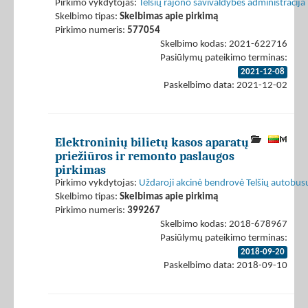
Pirkimo vykdytojas:
Telšių rajono savivaldybės administracija
Skelbimo tipas:
Skelbimas apie pirkimą
Pirkimo numeris:
577054
Skelbimo kodas: 2021-622716
Pasiūlymų pateikimo terminas:
2021-12-08
Paskelbimo data: 2021-12-02
Elektroninių bilietų kasos aparatų
priežiūros ir remonto paslaugos
pirkimas
Pirkimo vykdytojas:
Uždaroji akcinė bendrovė Telšių autobus
Skelbimo tipas:
Skelbimas apie pirkimą
Pirkimo numeris:
399267
Skelbimo kodas: 2018-678967
Pasiūlymų pateikimo terminas:
2018-09-20
Paskelbimo data: 2018-09-10