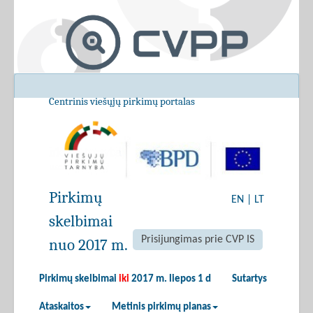
Centrinis viešųjų pirkimų portalas
Pirkimų
EN
|
LT
skelbimai
Prisijungimas prie CVP IS
nuo 2017 m.
Pirkimų skelbimai
iki
2017 m. liepos 1 d
Sutartys
Ataskaitos
Metinis pirkimų planas