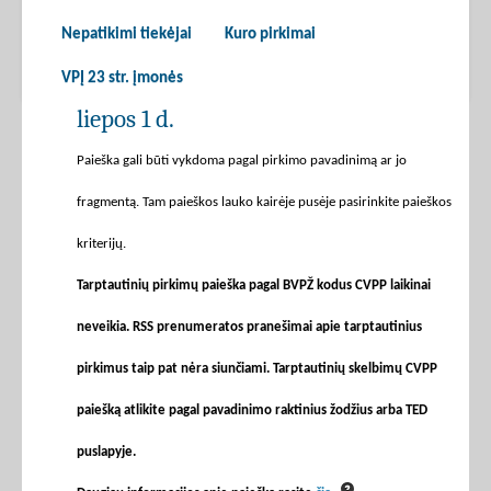
Nepatikimi tiekėjai
Kuro pirkimai
VPĮ 23 str. įmonės
liepos 1 d.
Paieška gali būti vykdoma pagal pirkimo pavadinimą ar jo
fragmentą. Tam paieškos lauko kairėje pusėje pasirinkite paieškos
kriterijų.
Tarptautinių pirkimų paieška pagal BVPŽ kodus CVPP laikinai
neveikia. RSS prenumeratos pranešimai apie tarptautinius
pirkimus taip pat nėra siunčiami. Tarptautinių skelbimų CVPP
paiešką atlikite pagal pavadinimo raktinius žodžius arba TED
puslapyje.