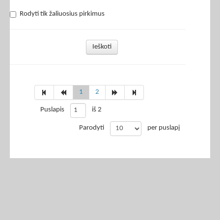
Rodyti tik žaliuosius pirkimus
Ieškoti
1
2
Puslapis
iš 2
Parodyti
per puslapį