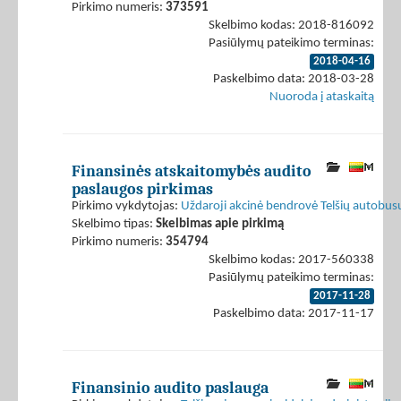
Pirkimo numeris:
373591
Skelbimo kodas: 2018-816092
Pasiūlymų pateikimo terminas:
2018-04-16
Paskelbimo data: 2018-03-28
Nuoroda į ataskaitą
Finansinės atskaitomybės audito
paslaugos pirkimas
Pirkimo vykdytojas:
Uždaroji akcinė bendrovė Telšių autobus
Skelbimo tipas:
Skelbimas apie pirkimą
Pirkimo numeris:
354794
Skelbimo kodas: 2017-560338
Pasiūlymų pateikimo terminas:
2017-11-28
Paskelbimo data: 2017-11-17
Finansinio audito paslauga