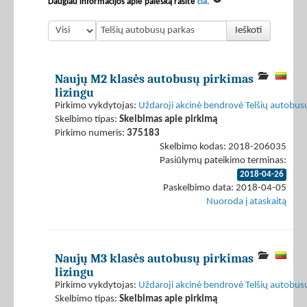
Daugiau informacijos apie paiešką rasite
čia.
Ieškoti
Naujų M2 klasės autobusų pirkimas
lizingu
Pirkimo vykdytojas:
Uždaroji akcinė bendrovė Telšių autobus
Skelbimo tipas:
Skelbimas apie pirkimą
Pirkimo numeris:
375183
Skelbimo kodas: 2018-206035
Pasiūlymų pateikimo terminas:
2018-04-26
Paskelbimo data: 2018-04-05
Nuoroda į ataskaitą
Naujų M3 klasės autobusų pirkimas
lizingu
Pirkimo vykdytojas:
Uždaroji akcinė bendrovė Telšių autobus
Skelbimo tipas:
Skelbimas apie pirkimą