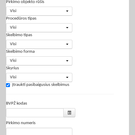
Pirkimo objekto rūšis
Visi
Procedūros tipas
Visi
Skelbimo tipas
Visi
Skelbimo forma
Visi
Skyrius
Visi
Įtraukti pasibaigusius skelbimus
BVPŽ kodas
Pirkimo numeris